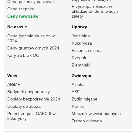
Cena pszenicy paszowej
Przyczepa rolnicza w
Cena rzepaku
układzie tandem: wady i
Ceny nawozów
zalety
Na czasie
Uprawy
Cena jęczmienia ze żniw
Jęczmień
2024
Kukurydza
Ceny gruntów ornych 2024
Pszenica ozima
Kary za brak OC
Rzepak
Ziemniaki
Wieś
Zwierzęta
ARiMR
Alpaka
Budynek gospodarczy
ASF
Dopłaty bezpośrednie 2024
Bydło mięsne
Dopłaty do zboża
Kurnik
Przestrzegasz GAEC 6 w
Mocznik w żywieniu bydła
kukurydzy
Trzoda chlewna