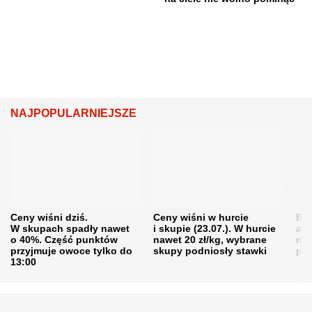
NAJPOPULARNIEJSZE
Ceny wiśni dziś.
Ceny wiśni w hurcie
Będ
W skupach spadły nawet
i skupie (23.07.). W hurcie
agr
o 40%. Część punktów
nawet 20 zł/kg, wybrane
rol
przyjmuje owoce tylko do
skupy podniosły stawki
pr
13:00