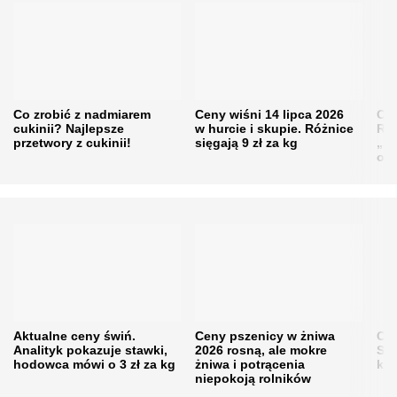
Co zrobić z nadmiarem
Ceny wiśni 14 lipca 2026
Cen
cukinii? Najlepsze
w hurcie i skupie. Różnice
Rol
przetwory z cukinii!
sięgają 9 zł za kg
„pe
obn
Aktualne ceny świń.
Ceny pszenicy w żniwa
Ce
Analityk pokazuje stawki,
2026 rosną, ale mokre
Sku
hodowca mówi o 3 zł za kg
żniwa i potrącenia
kon
niepokoją rolników