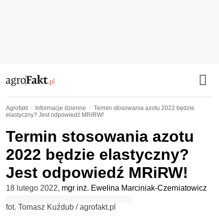
Agrofakt
Informacje dzienne
Termin stosowania azotu 2022 będzie
elastyczny? Jest odpowiedź MRiRW!
Termin stosowania azotu
2022 będzie elastyczny?
Jest odpowiedź MRiRW!
18 lutego 2022
,
mgr inż. Ewelina Marciniak-Czerniatowicz
fot. Tomasz Kuźdub / agrofakt.pl