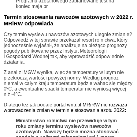
Programu azotanowego zaplanowane jest na
koniec maja br.
Termin stosowania nawozów azotowych w 2022 r.
MRiRW odpowiada
Czy termin wysiewu nawozów azotowych ulegnie zmianie?
Odpowiedź w tej sprawie przekazał resort rolnictwa, który
jednocześnie wyjaśnił, że analizuje na bieżąco prognozy
pogody publikowane przez Instytut Meteorologii
i Gospodarki Wodnej tak, aby wprowadzić odpowiednie
działania.
Z analiz IMGW wynika, więc że temperatury w lutym nie
przekroczą wartości powyżej normy. Według prognoz
niemal w całym kraju temperatura będzie wahać się między
0ºC, a ewentualne spadki temperatur nie wyniosą więcej
niż -4ºC.
Dlatego też jak podaje
portal wnp.pl MRiRW nie rozważa
wprowadzenia zmian w terminie stosowania azotu 2022:
Ministerstwo rolnictwa nie przewiduje w tym
roku zmiany terminu wysiewów nawozów
azotowych. Nawozy będzie można stosować