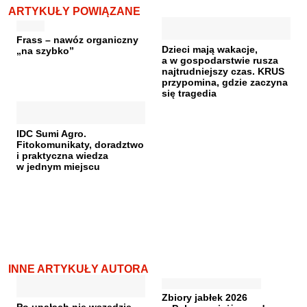
ARTYKUŁY POWIĄZANE
Frass – nawóz organiczny
Dzieci mają wakacje,
„na szybko”
a w gospodarstwie rusza
najtrudniejszy czas. KRUS
przypomina, gdzie zaczyna
się tragedia
IDC Sumi Agro.
Fitokomunikaty, doradztwo
i praktyczna wiedza
w jednym miejscu
INNE ARTYKUŁY AUTORA
Zbiory jabłek 2026
Po upałach nie wszędzie