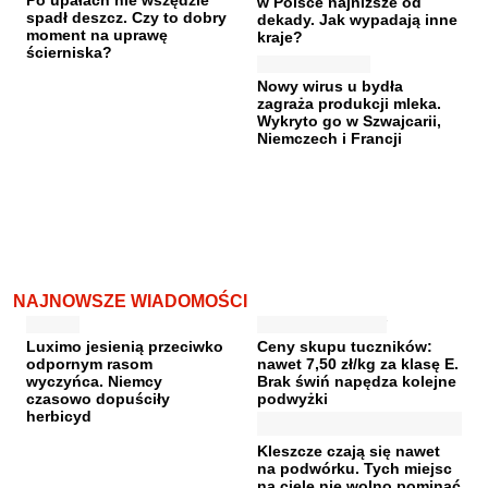
w Polsce najniższe od
spadł deszcz. Czy to dobry
dekady. Jak wypadają inne
moment na uprawę
kraje?
ścierniska?
Nowy wirus u bydła
zagraża produkcji mleka.
Wykryto go w Szwajcarii,
Niemczech i Francji
NAJNOWSZE WIADOMOŚCI
Luximo jesienią przeciwko
Ceny skupu tuczników:
odpornym rasom
nawet 7,50 zł/kg za klasę E.
wyczyńca. Niemcy
Brak świń napędza kolejne
czasowo dopuściły
podwyżki
herbicyd
Kleszcze czają się nawet
na podwórku. Tych miejsc
na ciele nie wolno pominąć