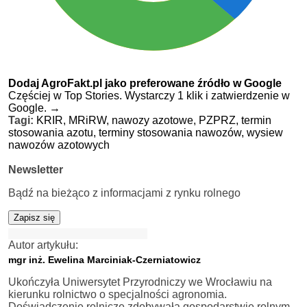
Dodaj AgroFakt.pl jako preferowane źródło w Google
Częściej w Top Stories. Wystarczy 1 klik i zatwierdzenie w
Google.
→
Tagi:
KRIR,
MRiRW,
nawozy azotowe,
PZPRZ,
termin
stosowania azotu,
terminy stosowania nawozów,
wysiew
nawozów azotowych
Newsletter
Bądź na bieżąco z informacjami z rynku rolnego
Zapisz się
Autor artykułu:
mgr inż. Ewelina Marciniak-Czerniatowicz
Ukończyła Uniwersytet Przyrodniczy we Wrocławiu na
kierunku rolnictwo o specjalności agronomia.
Doświadczenie rolnicze zdobywała gospodarstwie rolnym