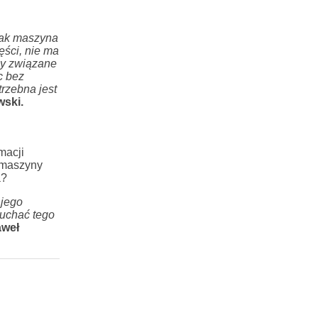
 jak maszyna
ęści, nie ma
my związane
c bez
trzebna jest
ski.
macji
ć maszyny
a?
 jego
łuchać tego
weł