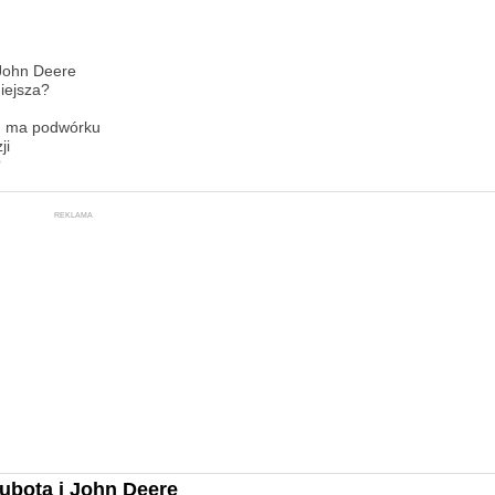
 John Deere
iejsza?
ad ma podwórku
ji
?
REKLAMA
ubota i John Deere