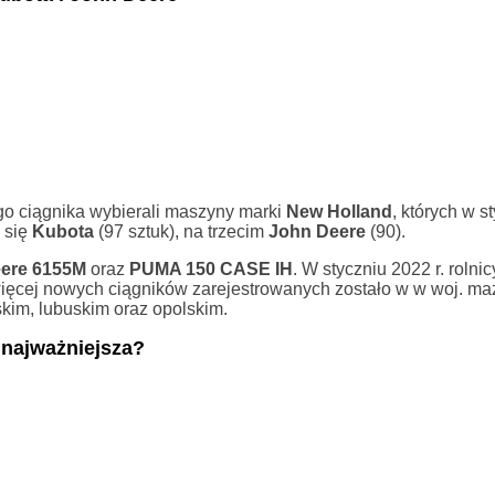
o ciągnika wybierali maszyny marki
New Holland
, których w s
 się
Kubota
(97 sztuk), na trzecim
John Deere
(90).
ere 6155M
oraz
PUMA 150 CASE IH
. W styczniu 2022 r. rolni
ięcej nowych ciągników zarejestrowanych zostało w w woj. ma
kim, lubuskim oraz opolskim.
 najważniejsza?