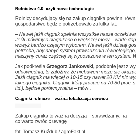
Rolnictwo 4.0. czyli nowe technologie
Rolnicy decydujący się na zakup ciągnika powinni równi
gospodarstwo będzie potrzebowało za kilka lat.
–
Nawet jeśli ciągnik spełnia wszystkie nasze oczekiw
Jeśli mówimy o ciągnikach o większej mocy
–
warto dop
wzwyż bardzo częstym wyborem. Nawet jeśli dzisiaj gospo
potrzeba, aby nabyć system prowadzenia równoległeg
maszyny coraz częściej są wyposażone w ten system. W
Jak podkreśla
Grzegorz Jankowski,
podobnie jest z w
odpowiednia, to załóżmy, że niebawem może się okaza
Jeśli ciągnik ma więcej o 10-15 czy nawet 20 KM niż 
takiego ciągnika.
Ciągnik, który pracuje na 70-80 proc.
itd.). będzie porównywalna
– mówi.
Ciągniki rolnicze – ważna lokalizacja serwisu
Zakup ciągnika to ważna decyzja – sprawdzamy, na
co warto zwrócić uwagę
fot. Tomasz Kuźdub / agroFakt.pl