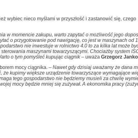
eż wybiec nieco myślami w przyszłość i zastanowić się, czego
ania w momencie zakupu, warto zapytać o możliwość jego dopos
ytać o przygotowanie pod nawigację, co jest w maszynach od 
darstwo nie inwestuje w rolnictwo 4.0 to za kilka lat może by
o, sterowania maszynami towarzyszącymi. Chociażby system I
arto o tym pomyśleć kupując ciągnik
– uważa
Grzegorz Janko
yborem mocy ciągnika. –
Nawet gdy dzisiaj uważamy że dana mo
ć, że kupimy większe urządzenie towarzyszące wymagające wi
wymaga tego gospodarstwo nie będziemy musieli za chwilę wymi
 swojej mocy będzie mniej się zużywał. A ekonomika pracy (zuży