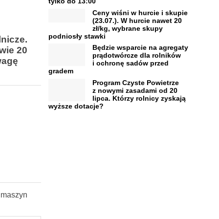
tylko do 13:00
Ceny wiśni w hurcie i skupie
(23.07.). W hurcie nawet 20
zł/kg, wybrane skupy
podniosły stawki
lnicze.
Będzie wsparcie na agregaty
wie 20
prądotwórcze dla rolników
wagę
i ochronę sadów przed
gradem
Program Czyste Powietrze
z nowymi zasadami od 20
lipca. Którzy rolnicy zyskają
wyższe dotacje?
9 maszyn