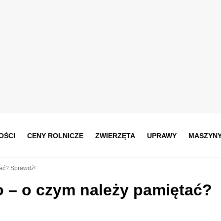
OŚCI
CENY ROLNICZE
ZWIERZĘTA
UPRAWY
MASZYN
tać? Sprawdź!
o – o czym należy pamiętać?