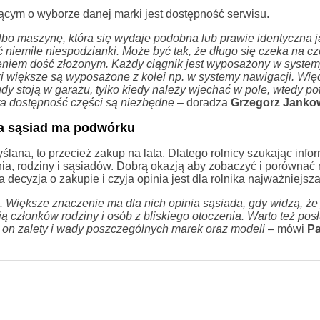
cym o wyborze danej marki jest dostępność serwisu.
albo maszynę, która się wydaje podobna lub prawie identyczna
niemiłe niespodzianki.
Może być tak, że długo się czeka na cz
dzeniem dość złożonym. Każdy ciągnik jest wyposażony w syste
niki większe są wyposażone z kolei np. w systemy nawigacji. Wię
gdy stoją w garażu, tylko kiedy należy wjechać w pole, wtedy po
ra dostępność części są niezbędne
– doradza
Grzegorz Jankow
ma sąsiad ma podwórku
ana, to przecież zakup na lata. Dlatego rolnicy szukając infor
nia, rodziny i sąsiadów. Dobrą okazją aby zobaczyć i porówna
 decyzja o zakupie i czyja opinia jest dla rolnika najważniejsz
 Większe znaczenie ma dla nich opinia sąsiada, gdy widzą, że
ą członków rodziny i osób z bliskiego otoczenia. Warto też pos
 on zalety i wady poszczególnych marek oraz modeli
– mówi
Pa