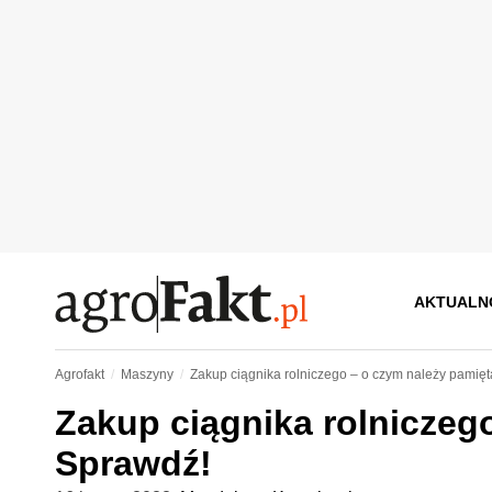
AKTUALN
Agrofakt
Maszyny
Zakup ciągnika rolniczego – o czym należy pamię
Zakup ciągnika rolniczeg
Sprawdź!