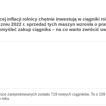
 inflacji rolnicy chętnie inwestują w ciągniki ro
czniu 2022 r. sprzedaż tych maszyn wzrosła o pra
zemyśleć zakup ciągnika – na co warto zwrócić u
olsce zarejestrowanych zostało 719 nowych ciągników. To o 10
 roku.