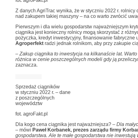
fot. agroFakt.pl
Z danych AgriTrac wynika, że w styczniu 2022 r. rolnicy 
nad zakupem takiej maszyny – na co warto zwrócić uwa
Pierwszym i dla wielu gospodarstw najważniejszym kryt
ciągnika jest konieczny rolnicy mogą skorzystać z różn
pożyczka, kredyt inwestycyjny, finansowanie fabryczne u
Agroperfekt
radzi jednak rolnikom, aby przy zakupie ci
–
Zakup ciągnika to inwestycja na kilkanaście lat. Wart
różnica w cenie poszczególnych modeli gdy ją przeliczym
zaznacza.
Sprzedaż ciągników
w styczniu 2022 r. – dane
z poszczególnych
województw
fot. agroFakt.pl
Dla kogo cena ciągnika jest najważniejsza? –
Dla małyc
– mówi
Paweł Korbanek, prezes zarządu firmy Korba
gospodarstwa.
Ale te małe gospodarstwa nie inwestują w