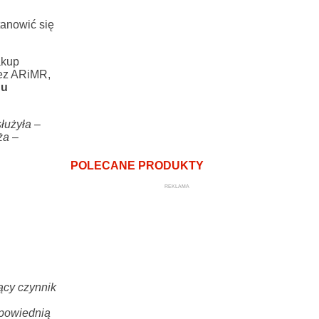
tanowić się
akup
zez ARiMR,
du
łużyła –
ża
–
POLECANE PRODUKTY
REKLAMA
ący czynnik
dpowiednią