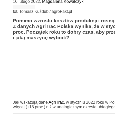
16 lutego 2022
,
Magdalena Kowalczyk
fot. Tomasz Kuźdub / agroFakt.pl
Pomimo wzrostu kosztów produkcji i rosnącej
Z danych AgriTrac Polska wynika, że w sty
proc. Początek roku to dobry czas, aby pr
i jaką maszynę wybrać?
Jak wskazują dane
AgriTrac
, w styczniu 2022 roku w P
więcej (+18 proc.) niż w analogicznym okresie ubiegłego