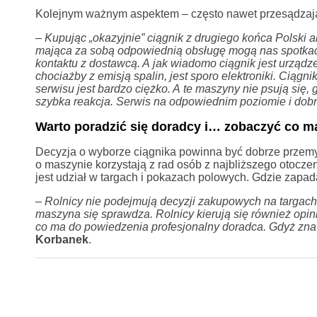
Kolejnym ważnym aspektem – często nawet przesądzają
–
Kupując „okazyjnie” ciągnik z drugiego końca Polski 
mająca za sobą odpowiednią obsługę mogą nas spotkać 
kontaktu z dostawcą. A jak wiadomo ciągnik jest urzą
chociażby z emisją spalin, jest sporo elektroniki. Ciąg
serwisu jest bardzo ciężko. A te maszyny nie psują się, 
szybka reakcja. Serwis na odpowiednim poziomie i dob
Warto poradzić się doradcy i… zobaczyć co 
Decyzja o wyborze ciągnika powinna być dobrze przemyśl
o maszynie korzystają z rad osób z najbliższego otocze
jest udział w targach i pokazach polowych. Gdzie zapada
–
Rolnicy nie podejmują decyzji zakupowych na targach.
maszyna się sprawdza. Rolnicy kierują się również opini
co ma do powiedzenia profesjonalny doradca. Gdyż zna
Korbanek
.