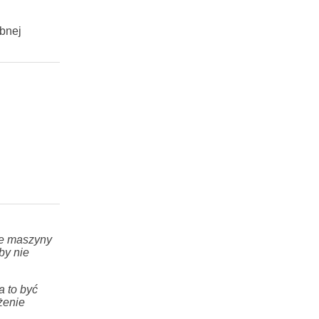
bnej
ne maszyny
by nie
a to być
żenie