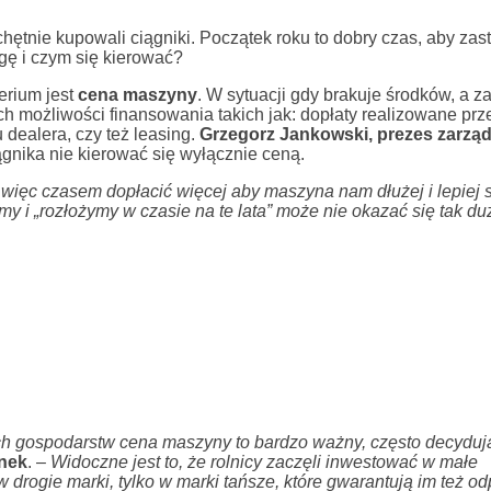
chętnie kupowali ciągniki. Początek roku to dobry czas, aby zas
gę i czym się kierować?
erium jest
cena maszyny
. W sytuacji gdy brakuje środków, a z
ych możliwości finansowania takich jak: dopłaty realizowane pr
 dealera, czy też leasing.
Grzegorz Jankowski, prezes zarzą
ągnika nie kierować się wyłącznie ceną.
o więc czasem dopłacić więcej aby maszyna nam dłużej i lepiej s
y i „rozłożymy w czasie na te lata” może nie okazać się tak du
h gospodarstw cena maszyny to bardzo ważny, często decyduj
nek
. –
Widoczne jest to, że rolnicy zaczęli inwestować w małe
 drogie marki, tylko w marki tańsze, które gwarantują im też o