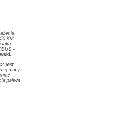
ażenia.
150 KM
ć taka
SOBUS
–
wski.
c jest
ęcej mocy.
eniać
cie paliwa