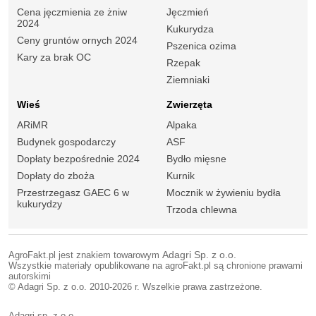
Cena jęczmienia ze żniw
Jęczmień
2024
Kukurydza
Ceny gruntów ornych 2024
Pszenica ozima
Kary za brak OC
Rzepak
Ziemniaki
Wieś
Zwierzęta
ARiMR
Alpaka
Budynek gospodarczy
ASF
Dopłaty bezpośrednie 2024
Bydło mięsne
Dopłaty do zboża
Kurnik
Przestrzegasz GAEC 6 w
Mocznik w żywieniu bydła
kukurydzy
Trzoda chlewna
AgroFakt.pl jest znakiem towarowym
Adagri Sp. z o.o.
Wszystkie materiały opublikowane na agroFakt.pl są chronione prawami
autorskimi
© Adagri Sp. z o.o. 2010-2026 r. Wszelkie prawa zastrzeżone.
Adagri sp. z o.o.