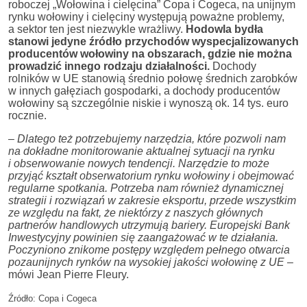
roboczej „Wołowina i cielęcina” Copa i Cogeca, na unijnym
rynku wołowiny i cielęciny występują poważne problemy,
a sektor ten jest niezwykle wrażliwy.
Hodowla bydła
stanowi jedyne źródło przychodów wyspecjalizowanych
producentów wołowiny na obszarach, gdzie nie można
prowadzić innego rodzaju działalności.
Dochody
rolników w UE stanowią średnio połowę średnich zarobków
w innych gałęziach gospodarki, a dochody producentów
wołowiny są szczególnie niskie i wynoszą ok. 14 tys. euro
rocznie.
–
Dlatego też potrzebujemy narzędzia, które pozwoli nam
na dokładne monitorowanie aktualnej sytuacji na rynku
i obserwowanie nowych tendencji. Narzędzie to może
przyjąć kształt obserwatorium rynku wołowiny i obejmować
regularne spotkania. Potrzeba nam również dynamicznej
strategii i rozwiązań w zakresie eksportu, przede wszystkim
ze względu na fakt, że niektórzy z naszych głównych
partnerów handlowych utrzymują bariery. Europejski Bank
Inwestycyjny powinien się zaangażować w te działania.
Poczyniono znikome postępy względem pełnego otwarcia
pozaunijnych rynków na wysokiej jakości wołowinę z UE
–
mówi Jean Pierre Fleury.
Źródło: Copa i Cogeca