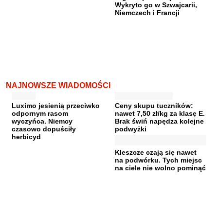
Wykryto go w Szwajcarii,
Niemczech i Francji
NAJNOWSZE WIADOMOŚCI
Luximo jesienią przeciwko
Ceny skupu tuczników:
odpornym rasom
nawet 7,50 zł/kg za klasę E.
wyczyńca. Niemcy
Brak świń napędza kolejne
czasowo dopuściły
podwyżki
herbicyd
Kleszcze czają się nawet
na podwórku. Tych miejsc
na ciele nie wolno pominąć