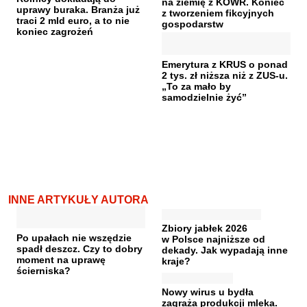
na ziemię z KOWR. Koniec
uprawy buraka. Branża już
z tworzeniem fikcyjnych
traci 2 mld euro, a to nie
gospodarstw
koniec zagrożeń
Emerytura z KRUS o ponad
2 tys. zł niższa niż z ZUS-u.
„To za mało by
samodzielnie żyć”
INNE ARTYKUŁY AUTORA
Zbiory jabłek 2026
Po upałach nie wszędzie
w Polsce najniższe od
spadł deszcz. Czy to dobry
dekady. Jak wypadają inne
moment na uprawę
kraje?
ścierniska?
Nowy wirus u bydła
zagraża produkcji mleka.