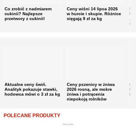
Co zrobić z nadmiarem
Ceny wiśni 14 lipca 2026
Cen
cukinii? Najlepsze
w hurcie i skupie. Różnice
Rol
przetwory z cukinii!
sięgają 9 zł za kg
„pe
obn
Aktualne ceny świń.
Ceny pszenicy w żniwa
Ce
Analityk pokazuje stawki,
2026 rosną, ale mokre
Sku
hodowca mówi o 3 zł za kg
żniwa i potrącenia
kon
niepokoją rolników
POLECANE PRODUKTY
REKLAMA