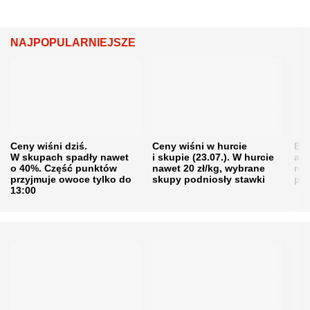
NAJPOPULARNIEJSZE
Ceny wiśni dziś.
Ceny wiśni w hurcie
Będ
W skupach spadły nawet
i skupie (23.07.). W hurcie
agr
o 40%. Część punktów
nawet 20 zł/kg, wybrane
rol
przyjmuje owoce tylko do
skupy podniosły stawki
pr
13:00