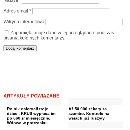
Nazwa
*
Adres email
*
Witryna internetowa
Zapamiętaj moje dane w tej przeglądarce podczas
pisania kolejnych komentarzy.
ARTYKUŁY POWIĄZANE
Rolnik osierocił troje
Aż 50 000 zł kary za
dzieci. KRUS wypłaca im
szambo. Kontrole na
po 660 zł miesięcznie.
wsiach już ruszyły
Wdowa w potrzasku