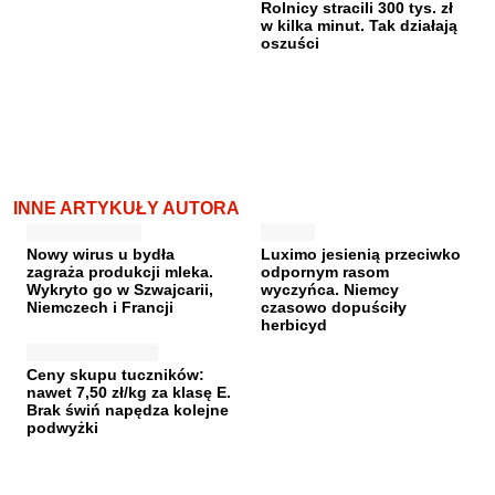
Rolnicy stracili 300 tys. zł
w kilka minut. Tak działają
oszuści
INNE ARTYKUŁY AUTORA
Nowy wirus u bydła
Luximo jesienią przeciwko
zagraża produkcji mleka.
odpornym rasom
Wykryto go w Szwajcarii,
wyczyńca. Niemcy
Niemczech i Francji
czasowo dopuściły
herbicyd
Ceny skupu tuczników:
nawet 7,50 zł/kg za klasę E.
Brak świń napędza kolejne
podwyżki