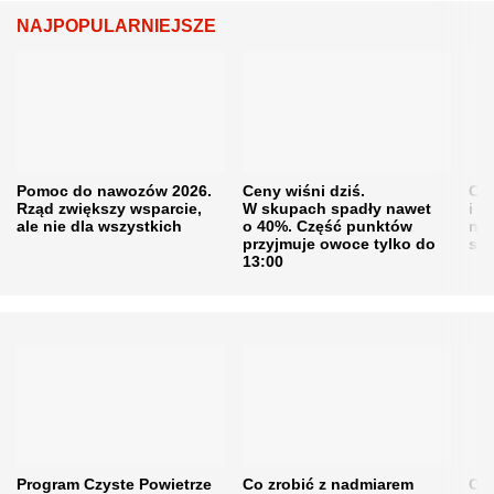
NAJPOPULARNIEJSZE
Pomoc do nawozów 2026.
Ceny wiśni dziś.
Cen
Rząd zwiększy wsparcie,
W skupach spadły nawet
i s
ale nie dla wszystkich
o 40%. Część punktów
naw
przyjmuje owoce tylko do
sku
13:00
Program Czyste Powietrze
Co zrobić z nadmiarem
Cen