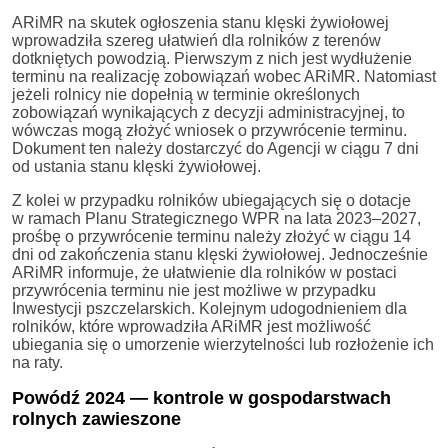
ARiMR na skutek ogłoszenia stanu klęski żywiołowej
wprowadziła szereg ułatwień dla rolników z terenów
dotkniętych powodzią. Pierwszym z nich jest wydłużenie
terminu na realizację zobowiązań wobec ARiMR. Natomiast
jeżeli rolnicy nie dopełnią w terminie określonych
zobowiązań wynikających z decyzji administracyjnej, to
wówczas mogą złożyć wniosek o przywrócenie terminu.
Dokument ten należy dostarczyć do Agencji w ciągu 7 dni
od ustania stanu klęski żywiołowej.
Z kolei w przypadku rolników ubiegających się o dotacje
w ramach Planu Strategicznego WPR na lata 2023–2027,
prośbę o przywrócenie terminu należy złożyć w ciągu 14
dni od zakończenia stanu klęski żywiołowej. Jednocześnie
ARiMR informuje, że ułatwienie dla rolników w postaci
przywrócenia terminu nie jest możliwe w przypadku
Inwestycji pszczelarskich. Kolejnym udogodnieniem dla
rolników, które wprowadziła ARiMR jest możliwość
ubiegania się o umorzenie wierzytelności lub rozłożenie ich
na raty.
Powódź 2024 — kontrole w gospodarstwach
rolnych zawieszone