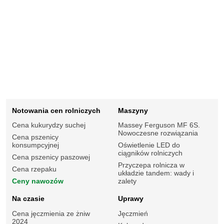
Notowania cen rolniczych
Maszyny
Cena kukurydzy suchej
Massey Ferguson MF 6S.
Nowoczesne rozwiązania
Cena pszenicy
konsumpcyjnej
Oświetlenie LED do
ciągników rolniczych
Cena pszenicy paszowej
Przyczepa rolnicza w
Cena rzepaku
układzie tandem: wady i
Ceny nawozów
zalety
Na czasie
Uprawy
Cena jęczmienia ze żniw
Jęczmień
2024