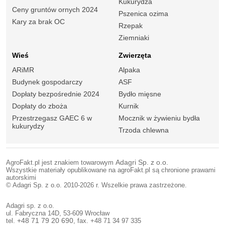
Kukurydza
Ceny gruntów ornych 2024
Pszenica ozima
Kary za brak OC
Rzepak
Ziemniaki
Wieś
Zwierzęta
ARiMR
Alpaka
Budynek gospodarczy
ASF
Dopłaty bezpośrednie 2024
Bydło mięsne
Dopłaty do zboża
Kurnik
Przestrzegasz GAEC 6 w
Mocznik w żywieniu bydła
kukurydzy
Trzoda chlewna
AgroFakt.pl jest znakiem towarowym
Adagri Sp. z o.o.
Wszystkie materiały opublikowane na agroFakt.pl są chronione prawami
autorskimi
© Adagri Sp. z o.o. 2010-2026 r. Wszelkie prawa zastrzeżone.
Adagri sp. z o.o.
ul. Fabryczna 14D, 53-609 Wrocław
tel.
+48 71 79 20 690
, fax. +48 71 34 97 335