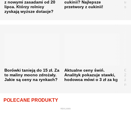
z nowymi zasadami od 20
cukinii? Najlepsze
w h
lipca. Którzy rolnicy
przetwory z cukinii!
się
zyskają wyższe dotacje?
Borówki tanieją do 15 zł. Za
Aktualne ceny świń.
Cen
to maliny mocno zdrożały.
Analityk pokazuje stawki,
202
Jakie są ceny na rynkach?
hodowca mówi o 3 zł za kg
żni
nie
POLECANE PRODUKTY
REKLAMA