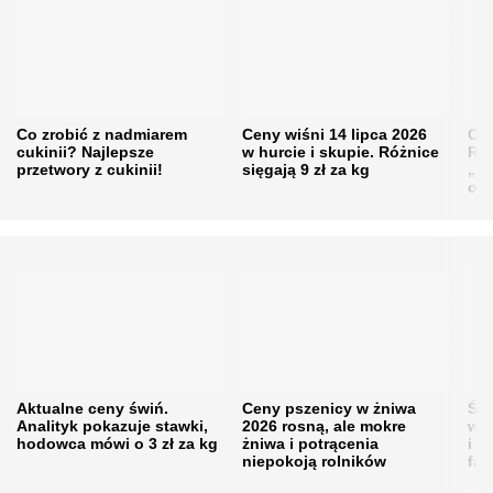
Co zrobić z nadmiarem
Ceny wiśni 14 lipca 2026
Cen
cukinii? Najlepsze
w hurcie i skupie. Różnice
Rol
przetwory z cukinii!
sięgają 9 zł za kg
„pe
obn
Aktualne ceny świń.
Ceny pszenicy w żniwa
Ści
Analityk pokazuje stawki,
2026 rosną, ale mokre
war
hodowca mówi o 3 zł za kg
żniwa i potrącenia
i w
niepokoją rolników
fał