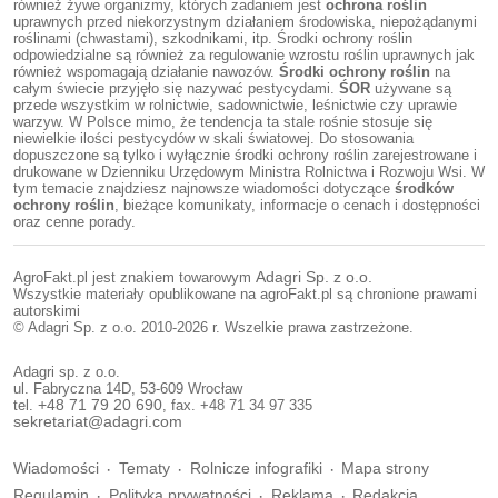
również żywe organizmy, których zadaniem jest
ochrona roślin
uprawnych przed niekorzystnym działaniem środowiska, niepożądanymi
roślinami (chwastami), szkodnikami, itp. Środki ochrony roślin
odpowiedzialne są również za regulowanie wzrostu roślin uprawnych jak
również wspomagają działanie nawozów.
Środki ochrony roślin
na
całym świecie przyjęło się nazywać pestycydami.
ŚOR
używane są
przede wszystkim w rolnictwie, sadownictwie, leśnictwie czy uprawie
warzyw. W Polsce mimo, że tendencja ta stale rośnie stosuje się
niewielkie ilości pestycydów w skali światowej. Do stosowania
dopuszczone są tylko i wyłącznie środki ochrony roślin zarejestrowane i
drukowane w Dzienniku Urzędowym Ministra Rolnictwa i Rozwoju Wsi. W
tym temacie znajdziesz najnowsze wiadomości dotyczące
środków
ochrony roślin
, bieżące komunikaty, informacje o cenach i dostępności
oraz cenne porady.
AgroFakt.pl jest znakiem towarowym
Adagri Sp. z o.o.
Wszystkie materiały opublikowane na agroFakt.pl są chronione prawami
autorskimi
© Adagri Sp. z o.o. 2010-2026 r. Wszelkie prawa zastrzeżone.
Adagri sp. z o.o.
ul. Fabryczna 14D, 53-609 Wrocław
tel.
+48 71 79 20 690
, fax. +48 71 34 97 335
sekretariat@adagri.com
Wiadomości
Tematy
Rolnicze infografiki
Mapa strony
Regulamin
Polityka prywatności
Reklama
Redakcja