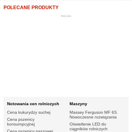
POLECANE PRODUKTY
REKLAMA
Notowania cen rolniczych
Maszyny
Cena kukurydzy suchej
Massey Ferguson MF 6S.
Nowoczesne rozwiązania
Cena pszenicy
konsumpcyjnej
Oświetlenie LED do
ciągników rolniczych
Cena pszenicy paszowej