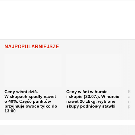
NAJPOPULARNIEJSZE
Ceny wiśni dziś.
Ceny wiśni w hurcie
Będ
W skupach spadły nawet
i skupie (23.07.). W hurcie
agr
o 40%. Część punktów
nawet 20 zł/kg, wybrane
rol
przyjmuje owoce tylko do
skupy podniosły stawki
pr
13:00