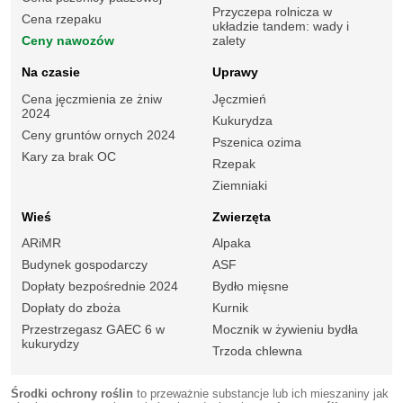
Przyczepa rolnicza w
Cena rzepaku
układzie tandem: wady i
Ceny nawozów
zalety
Na czasie
Uprawy
Cena jęczmienia ze żniw
Jęczmień
2024
Kukurydza
Ceny gruntów ornych 2024
Pszenica ozima
Kary za brak OC
Rzepak
Ziemniaki
Wieś
Zwierzęta
ARiMR
Alpaka
Budynek gospodarczy
ASF
Dopłaty bezpośrednie 2024
Bydło mięsne
Dopłaty do zboża
Kurnik
Przestrzegasz GAEC 6 w
Mocznik w żywieniu bydła
kukurydzy
Trzoda chlewna
Środki ochrony roślin
to przeważnie substancje lub ich mieszaniny jak