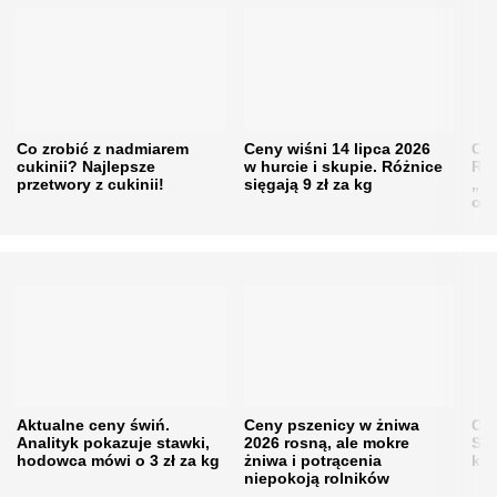
Co zrobić z nadmiarem
Ceny wiśni 14 lipca 2026
Cen
cukinii? Najlepsze
w hurcie i skupie. Różnice
Rol
przetwory z cukinii!
sięgają 9 zł za kg
„pe
obn
Aktualne ceny świń.
Ceny pszenicy w żniwa
Ce
Analityk pokazuje stawki,
2026 rosną, ale mokre
Sku
hodowca mówi o 3 zł za kg
żniwa i potrącenia
kon
niepokoją rolników