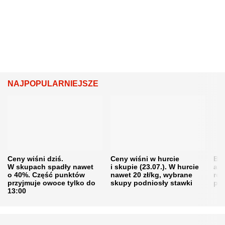
NAJPOPULARNIEJSZE
Ceny wiśni dziś.
Ceny wiśni w hurcie
Będ
W skupach spadły nawet
i skupie (23.07.). W hurcie
agr
o 40%. Część punktów
nawet 20 zł/kg, wybrane
rol
przyjmuje owoce tylko do
skupy podniosły stawki
pr
13:00