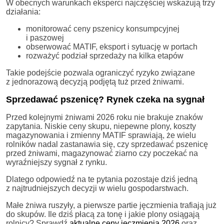
W obecnych warunkach eksperci najczęściej wskazują trzy
działania:
monitorować ceny pszenicy konsumpcyjnej
i paszowej
obserwować MATIF, eksport i sytuację w portach
rozważyć podział sprzedaży na kilka etapów
Takie podejście pozwala ograniczyć ryzyko związane
z jednorazową decyzją podjętą tuż przed żniwami.
Sprzedawać pszenicę? Rynek czeka na sygnał
Przed kolejnymi żniwami 2026 roku nie brakuje znaków
zapytania. Niskie ceny skupu, niepewne plony, koszty
magazynowania i zmienny MATIF sprawiają, że wielu
rolników nadal zastanawia się, czy sprzedawać pszenicę
przed żniwami, magazynować ziarno czy poczekać na
wyraźniejszy sygnał z rynku.
Dlatego odpowiedź na te pytania pozostaje dziś jedną
z najtrudniejszych decyzji w wielu gospodarstwach.
Małe żniwa ruszyły, a pierwsze partie jęczmienia trafiają już
do skupów. Ile dziś płacą za tonę i jakie plony osiągają
rolnicy? Sprawdź
aktualne ceny jęczmienia 2026
oraz