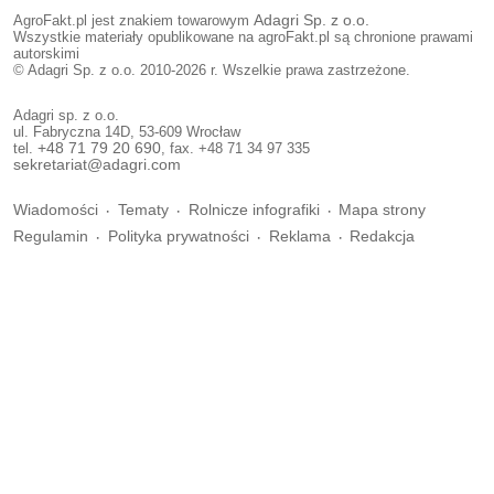
AgroFakt.pl jest znakiem towarowym
Adagri Sp. z o.o.
Wszystkie materiały opublikowane na agroFakt.pl są chronione prawami
autorskimi
© Adagri Sp. z o.o. 2010-2026 r. Wszelkie prawa zastrzeżone.
Adagri sp. z o.o.
ul. Fabryczna 14D, 53-609 Wrocław
tel.
+48 71 79 20 690
, fax. +48 71 34 97 335
sekretariat@adagri.com
Wiadomości
Tematy
Rolnicze infografiki
Mapa strony
Regulamin
Polityka prywatności
Reklama
Redakcja