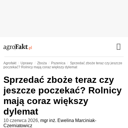
Agrofakt
Uprawy
Zboża
Pszenica
Sprzedać zboże teraz czy jeszcze
poczekać? Rolnicy mają coraz większy dylemat
Sprzedać zboże teraz czy
jeszcze poczekać? Rolnicy
mają coraz większy
dylemat
10 czerwca 2026
,
mgr inż. Ewelina Marciniak-
Czerniatowicz