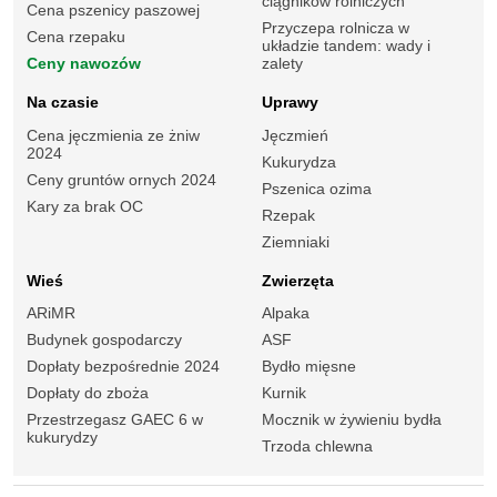
ciągników rolniczych
Cena pszenicy paszowej
Przyczepa rolnicza w
Cena rzepaku
układzie tandem: wady i
Ceny nawozów
zalety
Na czasie
Uprawy
Cena jęczmienia ze żniw
Jęczmień
2024
Kukurydza
Ceny gruntów ornych 2024
Pszenica ozima
Kary za brak OC
Rzepak
Ziemniaki
Wieś
Zwierzęta
ARiMR
Alpaka
Budynek gospodarczy
ASF
Dopłaty bezpośrednie 2024
Bydło mięsne
Dopłaty do zboża
Kurnik
Przestrzegasz GAEC 6 w
Mocznik w żywieniu bydła
kukurydzy
Trzoda chlewna