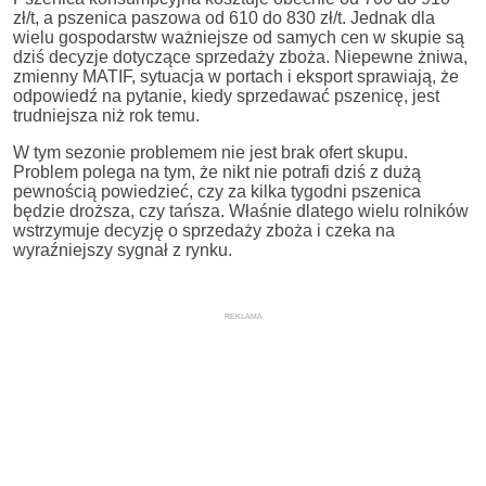
zł/t, a pszenica paszowa od 610 do 830 zł/t. Jednak dla
wielu gospodarstw ważniejsze od samych cen w skupie są
dziś decyzje dotyczące sprzedaży zboża. Niepewne żniwa,
zmienny MATIF, sytuacja w portach i eksport sprawiają, że
odpowiedź na pytanie, kiedy sprzedawać pszenicę, jest
trudniejsza niż rok temu.
W tym sezonie problemem nie jest brak ofert skupu.
Problem polega na tym, że nikt nie potrafi dziś z dużą
pewnością powiedzieć, czy za kilka tygodni pszenica
będzie droższa, czy tańsza. Właśnie dlatego wielu rolników
wstrzymuje decyzję o sprzedaży zboża i czeka na
wyraźniejszy sygnał z rynku.
REKLAMA