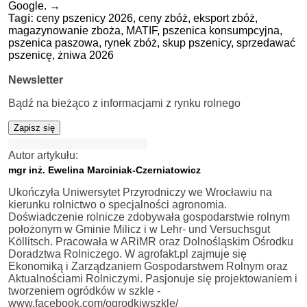
Google.
→
Tagi:
ceny pszenicy 2026,
ceny zbóż,
eksport zbóż,
magazynowanie zboża,
MATIF,
pszenica konsumpcyjna,
pszenica paszowa,
rynek zbóż,
skup pszenicy,
sprzedawać
pszenicę,
żniwa 2026
Newsletter
Bądź na bieżąco z informacjami z rynku rolnego
Zapisz się
Autor artykułu:
mgr inż. Ewelina Marciniak-Czerniatowicz
Ukończyła Uniwersytet Przyrodniczy we Wrocławiu na
kierunku rolnictwo o specjalności agronomia.
Doświadczenie rolnicze zdobywała gospodarstwie rolnym
położonym w Gminie Milicz i w Lehr- und Versuchsgut
Köllitsch. Pracowała w ARiMR oraz Dolnośląskim Ośrodku
Doradztwa Rolniczego. W agrofakt.pl zajmuje się
Ekonomiką i Zarządzaniem Gospodarstwem Rolnym oraz
Aktualnościami Rolniczymi. Pasjonuje się projektowaniem i
tworzeniem ogródków w szkle -
www.facebook.com/ogrodkiwszkle/