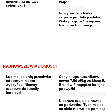
moment na uprawę
kraje?
ścierniska?
Nowy wirus u bydła
zagraża produkcji mleka.
Wykryto go w Szwajcarii,
Niemczech i Francji
NAJNOWSZE WIADOMOŚCI
Luximo jesienią przeciwko
Ceny skupu tuczników:
odpornym rasom
nawet 7,50 zł/kg za klasę E.
wyczyńca. Niemcy
Brak świń napędza kolejne
czasowo dopuściły
podwyżki
herbicyd
Kleszcze czają się nawet
na podwórku. Tych miejsc
na ciele nie wolno pominąć