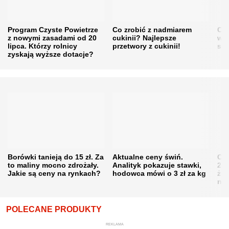
Program Czyste Powietrze
Co zrobić z nadmiarem
Cen
z nowymi zasadami od 20
cukinii? Najlepsze
w h
lipca. Którzy rolnicy
przetwory z cukinii!
się
zyskają wyższe dotacje?
Borówki tanieją do 15 zł. Za
Aktualne ceny świń.
Cen
to maliny mocno zdrożały.
Analityk pokazuje stawki,
202
Jakie są ceny na rynkach?
hodowca mówi o 3 zł za kg
żni
nie
POLECANE PRODUKTY
REKLAMA