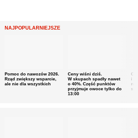
NAJPOPULARNIEJSZE
Pomoc do nawozów 2026.
Ceny wiśni dziś.
Cen
Rząd zwiększy wsparcie,
W skupach spadły nawet
i s
ale nie dla wszystkich
o 40%. Część punktów
naw
przyjmuje owoce tylko do
sku
13:00