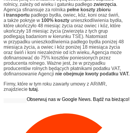
rolnicy, zależy od wieku i gatunku padłego
zwierzęcia
.
Agencja sfinansuje za rolnika
pełne koszty zbioru
i transportu
padłego bydła, owiec, kóz, koni oraz świń,
a także pokryje w
100% koszty
unieszkodliwienia bydła,
które ukończyło 48 miesiąc życia oraz owiec i kóz, które
ukończyły 18 miesiąc życia (zwierzęta z tych grup
podlegają badaniom w kierunku TSE). Natomiast
w przypadku unieszkodliwienia padłego bydła poniżej 48
miesiąca życia, a owiec i kóz poniżej 18 miesiąca życia
oraz świń i koni niezależnie od ich wieku, Agencja może
dofinansować do 75% kosztów poniesionych przez
producenta rolnego. Ważne jest, że w przypadku
producentów rolnych będących płatnikami podatku VAT,
dofinansowanie Agencji
nie obejmuje kwoty podatku VAT.
Firmy, które w tym roku zawarły umowy z ARiMR,
znajdziecie
tutaj
.
Obserwuj nas w Google News. Bądź na bieżąco!