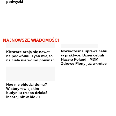
podwyżki
NAJNOWSZE WIADOMOŚCI
Nowoczesna uprawa cebuli
Kleszcze czają się nawet
w praktyce. Dzień cebuli
na podwórku. Tych miejsc
Hazera Poland i MDM
na ciele nie wolno pominąć
Zdrowe Plony już wkrótce
Noc nie chłodzi domu?
W starym wiejskim
budynku trzeba działać
inaczej niż w bloku