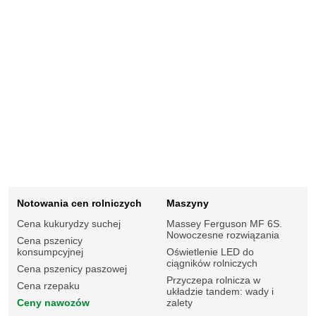
Notowania cen rolniczych
Maszyny
Cena kukurydzy suchej
Massey Ferguson MF 6S.
Nowoczesne rozwiązania
Cena pszenicy
konsumpcyjnej
Oświetlenie LED do
ciągników rolniczych
Cena pszenicy paszowej
Przyczepa rolnicza w
Cena rzepaku
układzie tandem: wady i
Ceny nawozów
zalety