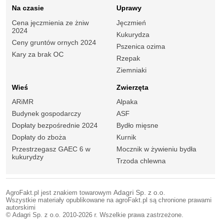
Na czasie
Uprawy
Cena jęczmienia ze żniw
Jęczmień
2024
Kukurydza
Ceny gruntów ornych 2024
Pszenica ozima
Kary za brak OC
Rzepak
Ziemniaki
Wieś
Zwierzęta
ARiMR
Alpaka
Budynek gospodarczy
ASF
Dopłaty bezpośrednie 2024
Bydło mięsne
Dopłaty do zboża
Kurnik
Przestrzegasz GAEC 6 w
Mocznik w żywieniu bydła
kukurydzy
Trzoda chlewna
AgroFakt.pl jest znakiem towarowym
Adagri Sp. z o.o.
Wszystkie materiały opublikowane na agroFakt.pl są chronione prawami
autorskimi
© Adagri Sp. z o.o. 2010-2026 r. Wszelkie prawa zastrzeżone.