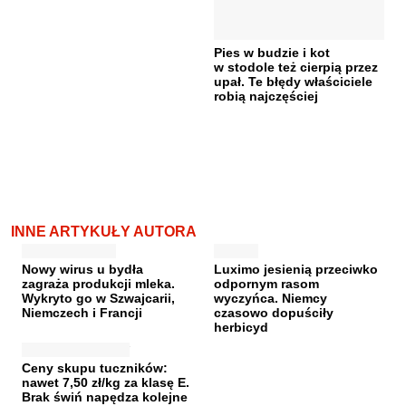
Pies w budzie i kot
w stodole też cierpią przez
upał. Te błędy właściciele
robią najczęściej
INNE ARTYKUŁY AUTORA
Nowy wirus u bydła
Luximo jesienią przeciwko
zagraża produkcji mleka.
odpornym rasom
Wykryto go w Szwajcarii,
wyczyńca. Niemcy
Niemczech i Francji
czasowo dopuściły
herbicyd
Ceny skupu tuczników:
nawet 7,50 zł/kg za klasę E.
Brak świń napędza kolejne