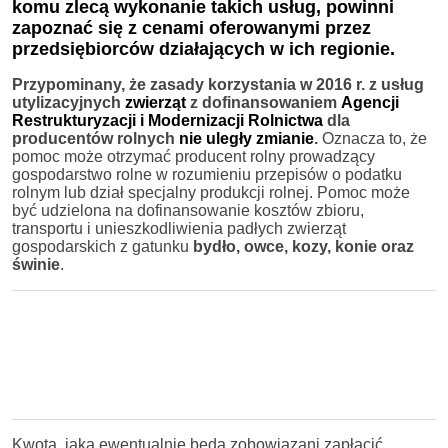
komu zlecą wykonanie takich usług, powinni
zapoznać się z cenami oferowanymi przez
przedsiębiorców działających w ich regionie.
Przypominany
, że zasady korzystania w 2016 r. z usług
utylizacyjnych
zwierząt
z dofinansowaniem
Agencji
Restrukturyzacji i Modernizacji Rolnictwa
dla
producentów rolnych
nie uległy zmianie
.
Oznacza to, że
pomoc może otrzymać producent rolny prowadzący
gospodarstwo rolne w rozumieniu przepisów o podatku
rolnym lub dział specjalny produkcji rolnej. Pomoc może
być udzielona na dofinansowanie kosztów zbioru,
transportu i unieszkodliwienia padłych zwierząt
gospodarskich z gatunku
bydło, owce, kozy, konie oraz
świnie
.
Kwota, jaką ewentualnie będą zobowiązani zapłacić