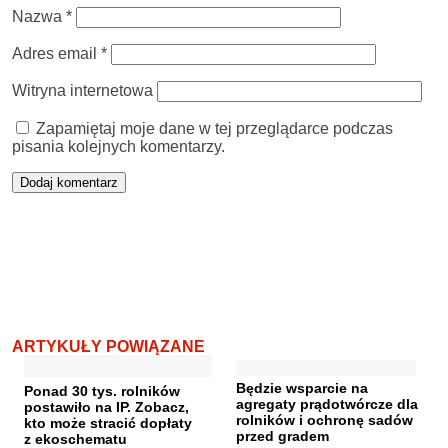
Nazwa
*
Adres email
*
Witryna internetowa
Zapamiętaj moje dane w tej przeglądarce podczas
pisania kolejnych komentarzy.
ARTYKUŁY POWIĄZANE
Będzie wsparcie na
Ponad 30 tys. rolników
agregaty prądotwórcze dla
postawiło na IP. Zobacz,
rolników i ochronę sadów
kto może stracić dopłaty
przed gradem
z ekoschematu