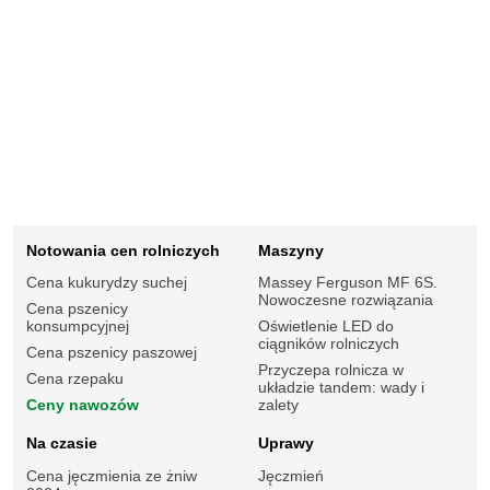
Notowania cen rolniczych
Maszyny
Cena kukurydzy suchej
Massey Ferguson MF 6S.
Nowoczesne rozwiązania
Cena pszenicy
konsumpcyjnej
Oświetlenie LED do
ciągników rolniczych
Cena pszenicy paszowej
Przyczepa rolnicza w
Cena rzepaku
układzie tandem: wady i
Ceny nawozów
zalety
Na czasie
Uprawy
Cena jęczmienia ze żniw
Jęczmień