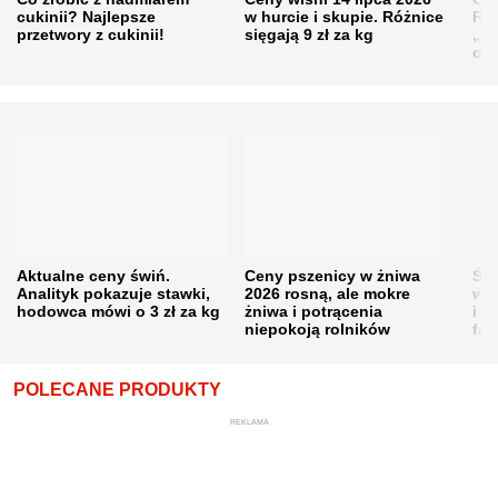
cukinii? Najlepsze
w hurcie i skupie. Różnice
Rol
przetwory z cukinii!
sięgają 9 zł za kg
„pe
obn
Aktualne ceny świń.
Ceny pszenicy w żniwa
Ści
Analityk pokazuje stawki,
2026 rosną, ale mokre
war
hodowca mówi o 3 zł za kg
żniwa i potrącenia
i w
niepokoją rolników
fał
POLECANE PRODUKTY
REKLAMA