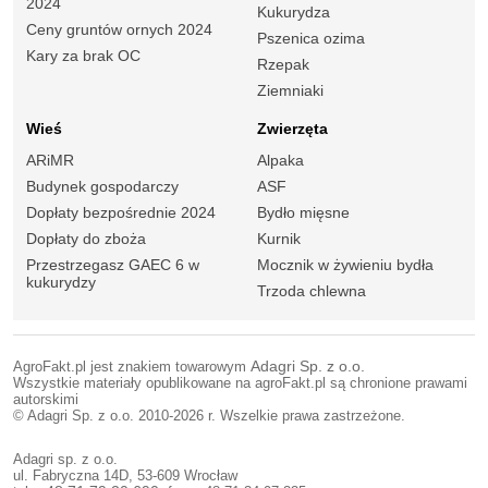
2024
Kukurydza
Ceny gruntów ornych 2024
Pszenica ozima
Kary za brak OC
Rzepak
Ziemniaki
Wieś
Zwierzęta
ARiMR
Alpaka
Budynek gospodarczy
ASF
Dopłaty bezpośrednie 2024
Bydło mięsne
Dopłaty do zboża
Kurnik
Przestrzegasz GAEC 6 w
Mocznik w żywieniu bydła
kukurydzy
Trzoda chlewna
AgroFakt.pl jest znakiem towarowym
Adagri Sp. z o.o.
Wszystkie materiały opublikowane na agroFakt.pl są chronione prawami
autorskimi
© Adagri Sp. z o.o. 2010-2026 r. Wszelkie prawa zastrzeżone.
Adagri sp. z o.o.
ul. Fabryczna 14D, 53-609 Wrocław