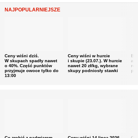
NAJPOPULARNIEJSZE
Ceny wiśni dziś.
Ceny wiśni w hurcie
Będ
W skupach spadły nawet
i skupie (23.07.). W hurcie
agr
o 40%. Część punktów
nawet 20 zł/kg, wybrane
rol
przyjmuje owoce tylko do
skupy podniosły stawki
pr
13:00
Co zrobić z nadmiarem
Ceny wiśni 14 lipca 2026
Cen