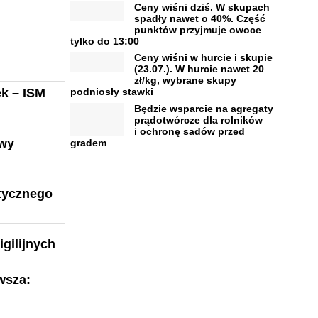
Ceny wiśni dziś. W skupach
spadły nawet o 40%. Część
punktów przyjmuje owoce
tylko do 13:00
Ceny wiśni w hurcie i skupie
(23.07.). W hurcie nawet 20
zł/kg, wybrane skupy
ek – ISM
podniosły stawki
Będzie wsparcie na agregaty
prądotwórcze dla rolników
i ochronę sadów przed
owy
gradem
tycznego
gilijnych
wsza: