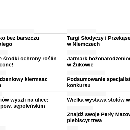
ko bez barszczu
Targi Słodyczy i Przekąs
kiego
w Niemczech
e środki ochrony roślin
Jarmark bożonarodzeni
cone!
w Żukowie
dzeniowy kiermasz
Podsumowanie specjalis
e
konkursu
nów wyszli na ulice:
Wielka wystawa stołów wi
 pow. sępoleńskim
Znajdź swoje Perły Mazo
plebiscyt trwa