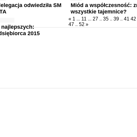
elegacja odwiedziła SM
Miód a współczesność: z
TA
wszystkie tajemnice?
«
1
...
11
...
27
..
35
..
39
..
41
42
47
..
52
»
z najlepszych:
dsiębiorca 2015