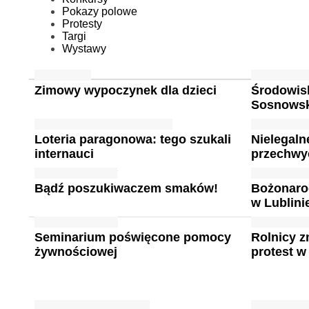
Pokazy polowe
Protesty
Targi
Wystawy
Zimowy wypoczynek dla dzieci
Środowis
Sosnows
Loteria paragonowa: tego szukali
Nielegaln
internauci
przechwy
Bądź poszukiwaczem smaków!
Bożonaro
w Lublini
Seminarium poświęcone pomocy
Rolnicy z
żywnościowej
protest w