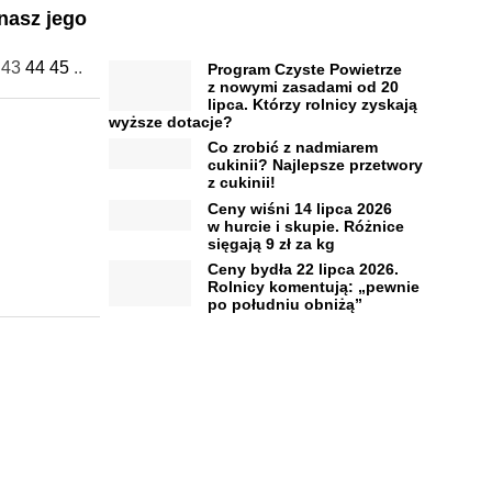
nasz jego
43
44
45
..
Program Czyste Powietrze
z nowymi zasadami od 20
lipca. Którzy rolnicy zyskają
wyższe dotacje?
Co zrobić z nadmiarem
cukinii? Najlepsze przetwory
z cukinii!
Ceny wiśni 14 lipca 2026
w hurcie i skupie. Różnice
sięgają 9 zł za kg
Ceny bydła 22 lipca 2026.
Rolnicy komentują: „pewnie
po południu obniżą”