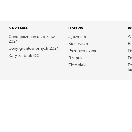
Na czasie
Uprawy
W
Cena jęczmienia ze żniw
Jęczmień
A
2024
Kukurydza
B
Ceny gruntów ornych 2024
Pszenica ozima
Do
Kary za brak OC
Rzepak
Do
Ziemniaki
P
k