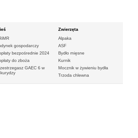
ieś
Zwierzęta
RiMR
Alpaka
udynek gospodarczy
ASF
płaty bezpośrednie 2024
Bydło mięsne
płaty do zboża
Kurnik
rzestrzegasz GAEC 6 w
Mocznik w żywieniu bydła
ukurydzy
Trzoda chlewna