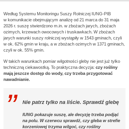
Według Systemu Monitoringu Suszy Rolniczej IUNG-PIB
w komunikacie obejmującym analizę od 21 marca do 31 maja
2026 r. suszę stwierdzono m.in. w zbożach jarych, zbożach
ozimych, krzewach owocowych i truskawkach. W zbożach
jarych warunki suszy rolniczej wystąpiły w 1543 gminach, czyli
w ok. 62% gmin w kraju, a w zbożach ozimych w 1371 gminach,
czyli w ok. 55% gmin.
W takich warunkach pomiar wilgotności gleby nie jest już tylko
techniczną ciekawostką. To praktyczna decyzja:
czy rośliny
mają jeszcze dostęp do wody, czy trzeba przygotować
nawadnianie.
Nie patrz tylko na liście. Sprawdź glebę
IUNG pokazuje suszę, ale decyzję trzeba podjąć
na polu. W czerwcu sprawdź, czy gleba w strefie
korzeniowej trzyma wilgoć, czy rośliny