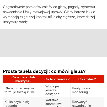
Częstotliwość pomiarów zależy od gleby, pogody, systemu
nawadniania i fazy rozwojowej uprawy. Gleby bardzo lekkie
wymagają częstszej kontroli niż gleby cięższe, które dłużej
utrzymują wodę.
Prosta tabela decyzji: co mówi gleba?
Co widzisz lub
Co to oznacza?
Co zrobić?
mierzysz?
Woda jest
Gleba po ściśnięciu
Kontynuować
jeszcze
formuje trwałą kulkę
monitoring
dostępna
Warstwa
Kulka szybko się
Rozważyć
korzeniowa
rozpada
nawadnianie