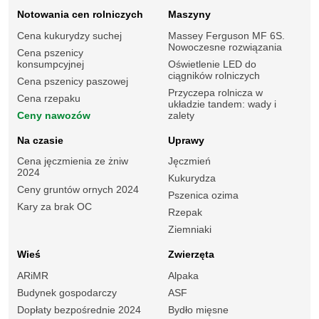
Notowania cen rolniczych
Maszyny
Cena kukurydzy suchej
Massey Ferguson MF 6S.
Nowoczesne rozwiązania
Cena pszenicy
konsumpcyjnej
Oświetlenie LED do
ciągników rolniczych
Cena pszenicy paszowej
Przyczepa rolnicza w
Cena rzepaku
układzie tandem: wady i
Ceny nawozów
zalety
Na czasie
Uprawy
Cena jęczmienia ze żniw
Jęczmień
2024
Kukurydza
Ceny gruntów ornych 2024
Pszenica ozima
Kary za brak OC
Rzepak
Ziemniaki
Wieś
Zwierzęta
ARiMR
Alpaka
Budynek gospodarczy
ASF
Dopłaty bezpośrednie 2024
Bydło mięsne