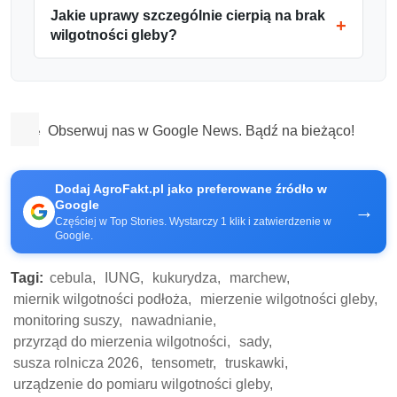
Jakie uprawy szczególnie cierpią na brak
wilgotności gleby?
Obserwuj nas w Google News. Bądź na bieżąco!
Dodaj AgroFakt.pl jako preferowane źródło w
Google
→
Częściej w Top Stories. Wystarczy 1 klik i zatwierdzenie w
Google.
Tagi:
cebula,
IUNG,
kukurydza,
marchew,
miernik wilgotności podłoża,
mierzenie wilgotności gleby,
monitoring suszy,
nawadnianie,
przyrząd do mierzenia wilgotności,
sady,
susza rolnicza 2026,
tensometr,
truskawki,
urządzenie do pomiaru wilgotności gleby,