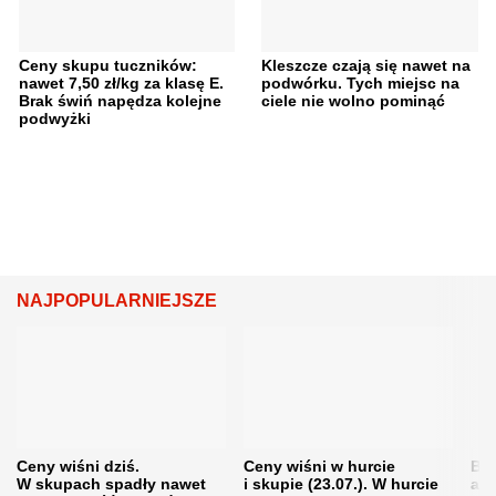
Ceny skupu tuczników:
Kleszcze czają się nawet na
nawet 7,50 zł/kg za klasę E.
podwórku. Tych miejsc na
Brak świń napędza kolejne
ciele nie wolno pominąć
podwyżki
NAJPOPULARNIEJSZE
Ceny wiśni dziś.
Ceny wiśni w hurcie
Będ
W skupach spadły nawet
i skupie (23.07.). W hurcie
agr