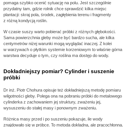
pomaga szybko ocenić sytuację na polu. Jest szczególnie
przydatny tam, gdzie rolnik chce sprawdzić kilka miejsc
plantacji: skraj pola, środek, zagłębienia terenu i fragmenty
z różną kondycją roślin.
W czasie suszy warto pobierać próbki z różnych głębokości.
Sama powierzchnia gleby może być bardzo sucha, ale kilka
centymetrów niżej warunki mogą wyglądać inaczej. Z kolei
w warzywach o płytkim systemie korzeniowym to właśnie górna
warstwa decyduje o tym, czy roślina ma dostęp do wody.
Dokładniejszy pomiar? Cylinder i suszenie
próbki
Dr inż. Piotr Chohura opisuje też dokładniejszą metodę pomiaru
wilgotności gleby. Polega ona na pobraniu próbki do metalowego
cylinderka z zachowaniem jej struktury, zważeniu jej,
wysuszeniu do stałej masy i ponownym zważeniu.
Różnica masy przed i po suszeniu pokazuje, ile wody
znajdowało się w próbce. To metoda dokładna, ale pracochłonna.