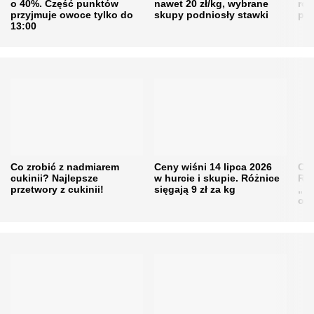
o 40%. Część punktów
nawet 20 zł/kg, wybrane
rol
przyjmuje owoce tylko do
skupy podniosły stawki
pr
13:00
Co zrobić z nadmiarem
Ceny wiśni 14 lipca 2026
Cen
cukinii? Najlepsze
w hurcie i skupie. Różnice
Rol
przetwory z cukinii!
sięgają 9 zł za kg
„pe
obn