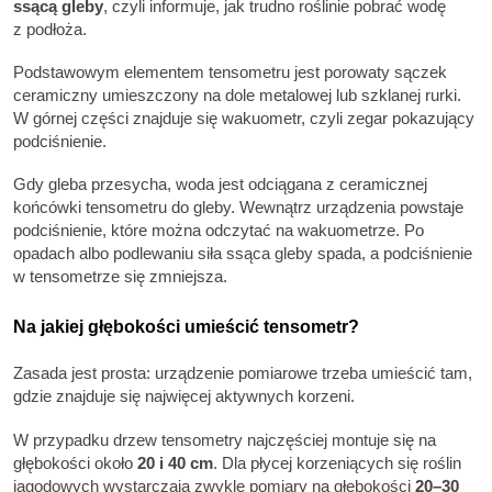
ssącą gleby
, czyli informuje, jak trudno roślinie pobrać wodę
z podłoża.
Podstawowym elementem tensometru jest porowaty sączek
ceramiczny umieszczony na dole metalowej lub szklanej rurki.
W górnej części znajduje się wakuometr, czyli zegar pokazujący
podciśnienie.
Gdy gleba przesycha, woda jest odciągana z ceramicznej
końcówki tensometru do gleby. Wewnątrz urządzenia powstaje
podciśnienie, które można odczytać na wakuometrze. Po
opadach albo podlewaniu siła ssąca gleby spada, a podciśnienie
w tensometrze się zmniejsza.
Na jakiej głębokości umieścić tensometr?
Zasada jest prosta: urządzenie pomiarowe trzeba umieścić tam,
gdzie znajduje się najwięcej aktywnych korzeni.
W przypadku drzew tensometry najczęściej montuje się na
głębokości około
20 i 40 cm
. Dla płycej korzeniących się roślin
jagodowych wystarczają zwykle pomiary na głębokości
20–30