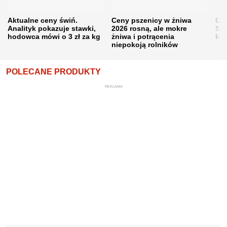
Aktualne ceny świń.
Ceny pszenicy w żniwa
Ce
Analityk pokazuje stawki,
2026 rosną, ale mokre
Sku
hodowca mówi o 3 zł za kg
żniwa i potrącenia
kon
niepokoją rolników
POLECANE PRODUKTY
REKLAMA