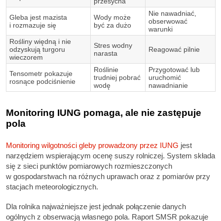
przesycha
Nie nawadniać,
Gleba jest mazista
Wody może
obserwować
i rozmazuje się
być za dużo
warunki
Rośliny więdną i nie
Stres wodny
odzyskują turgoru
Reagować pilnie
narasta
wieczorem
Roślinie
Przygotować lub
Tensometr pokazuje
trudniej pobrać
uruchomić
rosnące podciśnienie
wodę
nawadnianie
Monitoring IUNG pomaga, ale nie zastępuje
pola
Monitoring wilgotności gleby prowadzony przez IUNG
jest
narzędziem wspierającym ocenę suszy rolniczej. System składa
się z sieci punktów pomiarowych rozmieszczonych
w gospodarstwach na różnych uprawach oraz z pomiarów przy
stacjach meteorologicznych.
Dla rolnika najważniejsze jest jednak połączenie danych
ogólnych z obserwacją własnego pola. Raport SMSR pokazuje