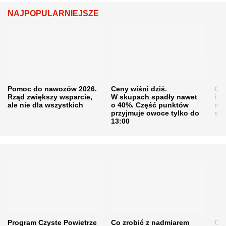
NAJPOPULARNIEJSZE
Pomoc do nawozów 2026.
Ceny wiśni dziś.
Cen
Rząd zwiększy wsparcie,
W skupach spadły nawet
i s
ale nie dla wszystkich
o 40%. Część punktów
naw
przyjmuje owoce tylko do
sku
13:00
Program Czyste Powietrze
Co zrobić z nadmiarem
Cen