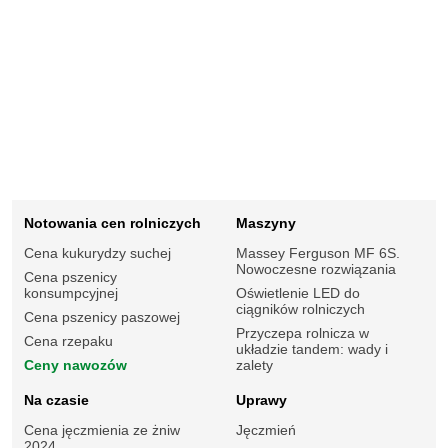
Notowania cen rolniczych
Maszyny
Cena kukurydzy suchej
Massey Ferguson MF 6S.
Nowoczesne rozwiązania
Cena pszenicy
konsumpcyjnej
Oświetlenie LED do
ciągników rolniczych
Cena pszenicy paszowej
Przyczepa rolnicza w
Cena rzepaku
układzie tandem: wady i
Ceny nawozów
zalety
Na czasie
Uprawy
Cena jęczmienia ze żniw
Jęczmień
2024