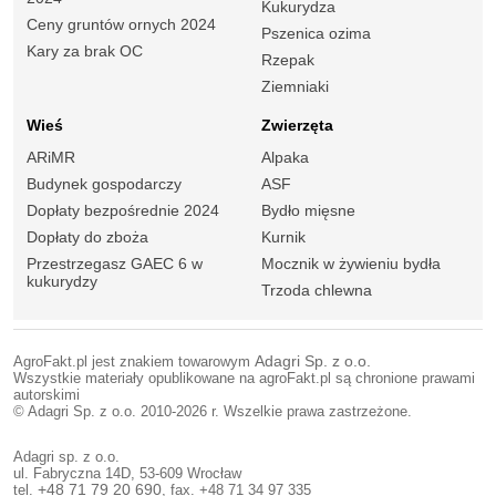
Kukurydza
Ceny gruntów ornych 2024
Pszenica ozima
Kary za brak OC
Rzepak
Ziemniaki
Wieś
Zwierzęta
ARiMR
Alpaka
Budynek gospodarczy
ASF
Dopłaty bezpośrednie 2024
Bydło mięsne
Dopłaty do zboża
Kurnik
Przestrzegasz GAEC 6 w
Mocznik w żywieniu bydła
kukurydzy
Trzoda chlewna
AgroFakt.pl jest znakiem towarowym
Adagri Sp. z o.o.
Wszystkie materiały opublikowane na agroFakt.pl są chronione prawami
autorskimi
© Adagri Sp. z o.o. 2010-2026 r. Wszelkie prawa zastrzeżone.
Adagri sp. z o.o.
ul. Fabryczna 14D, 53-609 Wrocław
tel.
+48 71 79 20 690
, fax. +48 71 34 97 335