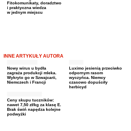
Fitokomunikaty, doradztwo
i praktyczna wiedza
w jednym miejscu
INNE ARTYKUŁY AUTORA
Nowy wirus u bydła
Luximo jesienią przeciwko
zagraża produkcji mleka.
odpornym rasom
Wykryto go w Szwajcarii,
wyczyńca. Niemcy
Niemczech i Francji
czasowo dopuściły
herbicyd
Ceny skupu tuczników:
nawet 7,50 zł/kg za klasę E.
Brak świń napędza kolejne
podwyżki