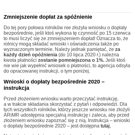
Zmniejszenie dopłat za spóźnienie
Do tej pory połowa rolników nie złożyła wniosku o dopłaty
bezpośrednie, jeśli ktoś wykona tę czynność po 15 czerwca
to musi liczyć się ze zmniejszeniem dopłat! Oznacza to, że
rolnicy mogą składać wnioski i oświadczenia także po
wyznaczonym terminie. Należy jednak pamiętać, że
za
każdy dzień opóźnienia
(do 10 lipca 2020 r.) należna
kwota płatności
zostanie pomniejszona o 1%.
Jeśli ktoś
nie wie jak wypełnić wniosek o płatności, to agencja odsyła
do opracowanej instrukcji, o tym poniżej.
Wnioski o dopłaty bezpośrednie 2020 –
instrukcja
Przed złożeniem wniosku warto przeczytać instrukcję,
a w trakcie składania skorzystać z pytań i odpowiedzi. Dla
tych wszystkich rolników, którzy jeszcze wniosku nie złożyli
ARiMR udostępnia specjalną instrukcję i zaleca, aby przed
złożeniem wniosku zapoznać się z nią. Instrukcja – wnioski
o dopłaty bezpośrednie 2020 – jest dostępna
tutaj.