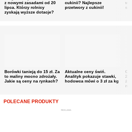
z nowymi zasadami od 20
cukinii? Najlepsze
w h
lipca. Którzy rolnicy
przetwory z cukinii!
się
zyskają wyższe dotacje?
Borówki tanieją do 15 zł. Za
Aktualne ceny świń.
Cen
to maliny mocno zdrożały.
Analityk pokazuje stawki,
202
Jakie są ceny na rynkach?
hodowca mówi o 3 zł za kg
żni
nie
POLECANE PRODUKTY
REKLAMA