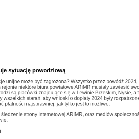
uje sytuację powodziową
cje unijne może być zagrożona? Wszystko przez powódź 2024, 
m rejonie niektóre biura powiatowe ARiMR musiały zawiesić swo
zi są placówki znajdujące się w Lewinie Brzeskim, Nysie, a 
 wszelkich starań, aby wnioski o dopłaty 2024 były rozpatrzon
 płatności najsprawniej, jak tylko jest to możliwe.
 śledzenie strony internetowej ARiMR, oraz mediów społeczno
wie.
i