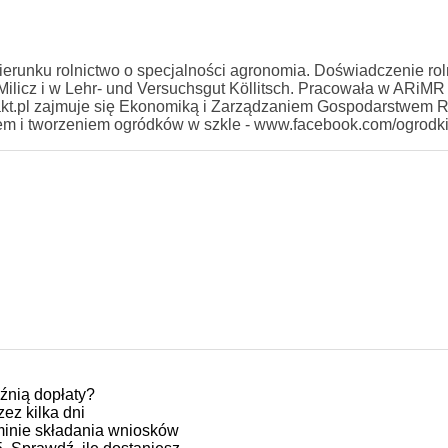
erunku rolnictwo o specjalności agronomia. Doświadczenie rol
licz i w Lehr- und Versuchsgut Köllitsch. Pracowała w ARiMR
kt.pl zajmuje się Ekonomiką i Zarządzaniem Gospodarstwem 
iem i tworzeniem ogródków w szkle - www.facebook.com/ogrodk
nią dopłaty?
ez kilka dni
minie składania wniosków