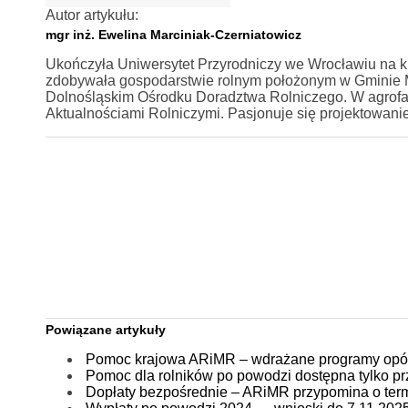
Autor artykułu:
mgr inż. Ewelina Marciniak-Czerniatowicz
Ukończyła Uniwersytet Przyrodniczy we Wrocławiu na ki
zdobywała gospodarstwie rolnym położonym w Gminie Mi
Dolnośląskim Ośrodku Doradztwa Rolniczego. W agrofa
Aktualnościami Rolniczymi. Pasjonuje się projektowan
Powiązane artykuły
Pomoc krajowa ARiMR – wdrażane programy opóź
Pomoc dla rolników po powodzi dostępna tylko prz
Dopłaty bezpośrednie – ARiMR przypomina o ter