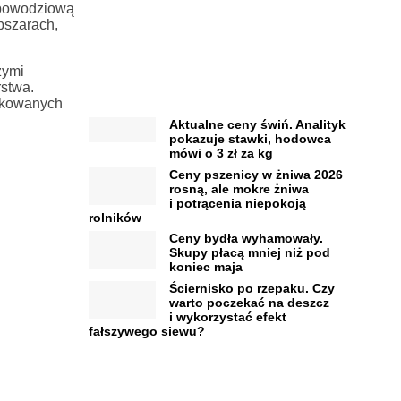
ą powodziową
bszarach,
zymi
rstwa.
tkowanych
Aktualne ceny świń. Analityk
pokazuje stawki, hodowca
mówi o 3 zł za kg
Ceny pszenicy w żniwa 2026
rosną, ale mokre żniwa
i potrącenia niepokoją
rolników
Ceny bydła wyhamowały.
Skupy płacą mniej niż pod
koniec maja
Ściernisko po rzepaku. Czy
warto poczekać na deszcz
i wykorzystać efekt
fałszywego siewu?