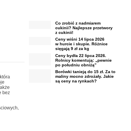
Co zrobić z nadmiarem
cukinii? Najlepsze przetwory
z cukinii!
Ceny wiśni 14 lipca 2026
w hurcie i skupie. Różnice
sięgają 9 zł za kg
Ceny bydła 22 lipca 2026.
Rolnicy komentują: „pewnie
po południu obniżą”
Borówki tanieją do 15 zł. Za to
maliny mocno zdrożały. Jakie
która
są ceny na rynkach?
je
także
e bez
ściowych,