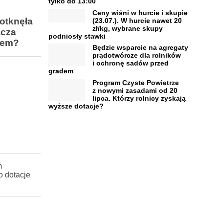
tylko do 13:00
Ceny wiśni w hurcie i skupie
otknęła
(23.07.). W hurcie nawet 20
zł/kg, wybrane skupy
acza
podniosły stawki
niem?
Będzie wsparcie na agregaty
prądotwórcze dla rolników
i ochronę sadów przed
gradem
Program Czyste Powietrze
z nowymi zasadami od 20
lipca. Którzy rolnicy zyskają
wyższe dotacje?
m
o dotacje