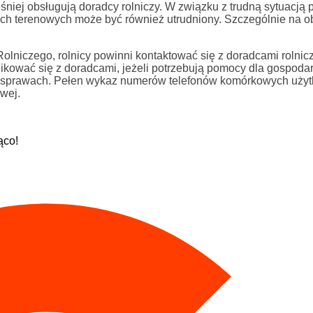
ześniej obsługują doradcy rolniczy. W związku z trudną sytuacj
ach terenowych może być również utrudniony. Szczególnie na o
olniczego, rolnicy powinni kontaktować się z doradcami rolnic
ikować się z doradcami, jeżeli potrzebują pomocy dla gospoda
ch sprawach. Pełen wykaz numerów telefonów komórkowych uży
wej.
ąco!