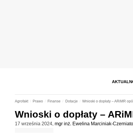
AKTUALN
Agrofakt
Prawo
Finanse
Dotacje
Wnioski o dopłaty – ARiMR op
Wnioski o dopłaty – ARi
17 września 2024
,
mgr inż. Ewelina Marciniak-Czerniat