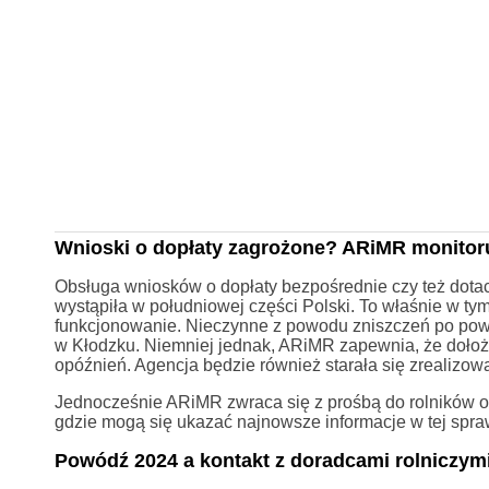
Wnioski o dopłaty zagrożone? ARiMR monitor
Obsługa wniosków o dopłaty bezpośrednie czy też dota
wystąpiła w południowej części Polski. To właśnie w ty
funkcjonowanie. Nieczynne z powodu zniszczeń po powod
w Kłodzku. Niemniej jednak, ARiMR zapewnia, że dołoży
opóźnień. Agencja będzie również starała się zrealizować
Jednocześnie ARiMR zwraca się z prośbą do rolników o
gdzie mogą się ukazać najnowsze informacje w tej spra
Powódź 2024 a kontakt z doradcami rolniczym