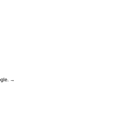
gle.
→