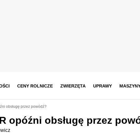
OŚCI
CENY ROLNICZE
ZWIERZĘTA
UPRAWY
MASZYN
óźni obsługę przez powódź?
MR opóźni obsługę przez pow
owicz