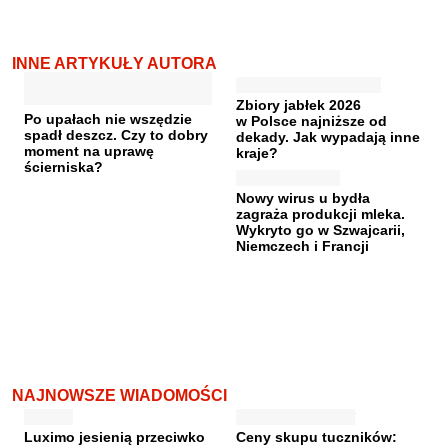
INNE ARTYKUŁY AUTORA
Zbiory jabłek 2026
Po upałach nie wszędzie
w Polsce najniższe od
spadł deszcz. Czy to dobry
dekady. Jak wypadają inne
moment na uprawę
kraje?
ścierniska?
Nowy wirus u bydła
zagraża produkcji mleka.
Wykryto go w Szwajcarii,
Niemczech i Francji
NAJNOWSZE WIADOMOŚCI
Luximo jesienią przeciwko
Ceny skupu tuczników: