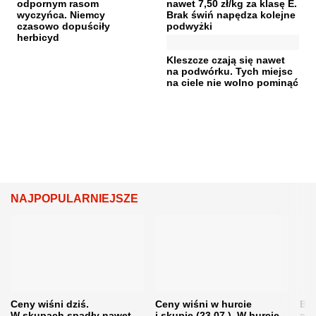
odpornym rasom
nawet 7,50 zł/kg za klasę E.
wyczyńca. Niemcy
Brak świń napędza kolejne
czasowo dopuściły
podwyżki
herbicyd
Kleszcze czają się nawet
na podwórku. Tych miejsc
na ciele nie wolno pominąć
NAJPOPULARNIEJSZE
Ceny wiśni dziś.
Ceny wiśni w hurcie
Będ
W skupach spadły nawet
i skupie (23.07.). W hurcie
agr