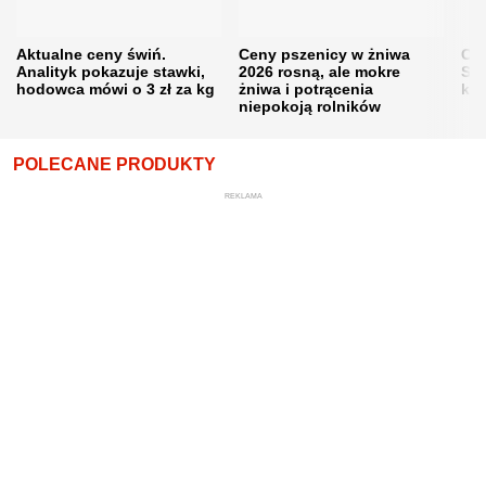
Aktualne ceny świń.
Ceny pszenicy w żniwa
Ce
Analityk pokazuje stawki,
2026 rosną, ale mokre
Sku
hodowca mówi o 3 zł za kg
żniwa i potrącenia
kon
niepokoją rolników
POLECANE PRODUKTY
REKLAMA