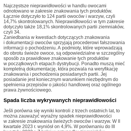
Najczęstsze nieprawidłowości w handlu owocami
odnotowano w zakresie znakowania tych produktów.
Łącznie dotyczyło to 124 partii owoców i warzyw, czyli
14,7% skontrolowanych. Nieprawidłowości w tym zakresie
dotyczyło także 18,1% skontrolowanych partii ziemniaków,
czyli 34.
Zaniedbania w kwestiach dotyczących znakowania
i dokumentacji owoców sprzyjają procederowi fałszowania
informacji o pochodzeniu. A podmioty, które wprowadzają
do obrotu świeże owoce, są odpowiedzialne w szczególny
sposób za prawidłowe znakowanie tych produktów
w początkowych etapach dystrybucji. Ponadto muszą mieć
kompletną dokumentację, która pozwala na weryfikację
znakowania i pochodzenia posiadanych partii. Jej
posiadanie jest koniecznym warunkiem niezbędnym do
spełnienia przepisów o jakości handlowej oraz ogólnego
prawa żywnościowego.
Spada liczba wykrywanych nieprawidłowości
Jeśli porówna się wyniki kontroli z trzech ostatnich lat, to
można zauważyć wyraźny spadek nieprawidłowości
w zakresie znakowania świeżych owoców i warzyw. W II
kwartale 2023 r. wyniósł on 4,9%. W porównaniu do III