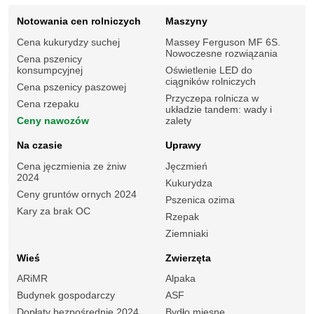
Notowania cen rolniczych
Maszyny
Cena kukurydzy suchej
Massey Ferguson MF 6S.
Nowoczesne rozwiązania
Cena pszenicy
konsumpcyjnej
Oświetlenie LED do
ciągników rolniczych
Cena pszenicy paszowej
Przyczepa rolnicza w
Cena rzepaku
układzie tandem: wady i
Ceny nawozów
zalety
Na czasie
Uprawy
Cena jęczmienia ze żniw
Jęczmień
2024
Kukurydza
Ceny gruntów ornych 2024
Pszenica ozima
Kary za brak OC
Rzepak
Ziemniaki
Wieś
Zwierzęta
ARiMR
Alpaka
Budynek gospodarczy
ASF
Dopłaty bezpośrednie 2024
Bydło mięsne