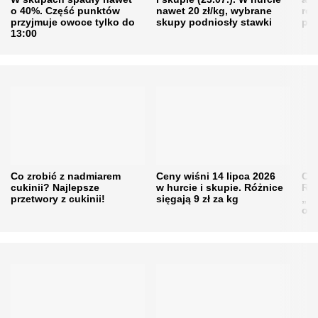
o 40%. Część punktów
nawet 20 zł/kg, wybrane
rol
przyjmuje owoce tylko do
skupy podniosły stawki
pr
13:00
Co zrobić z nadmiarem
Ceny wiśni 14 lipca 2026
Cen
cukinii? Najlepsze
w hurcie i skupie. Różnice
Rol
przetwory z cukinii!
sięgają 9 zł za kg
„pe
obn