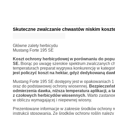
Skuteczne zwalczanie chwastów niskim koszt
Główne zalety herbicydu
Mustang Forte 195 SE
Koszt ochrony herbicydowej w porównaniu do popula
SE.
Biorąc po uwagę szerokie spektrum zwalczanych chw
temperaturach preparat wygrywa konkurencję w katego
jest policzyć koszt na hektar, gdyż dedykowaną dawką
Mustang Forte 195 SE dostępny jest w opakowaniach 1 l
oraz do podstawowej ochrony wiosennej.
Bezpieczeńst
odmierzenia dawka, niższa temperatura aplikacji, a 
z czołowych herbicydów wiosennych.
Warto zastanow
w obliczu wymagającej i niepewnej wiosny.
Prezentowane informacje w zakresie środków ochrony rośl
instrukcji stosowania. Ze środków ochrony roślin nale