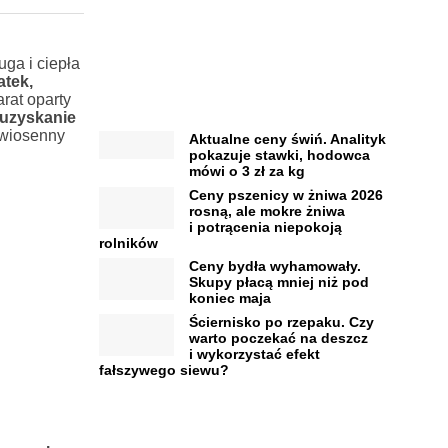
uga i ciepła
atek,
rat oparty
 uzyskanie
 wiosenny
Aktualne ceny świń. Analityk
pokazuje stawki, hodowca
mówi o 3 zł za kg
Ceny pszenicy w żniwa 2026
rosną, ale mokre żniwa
i potrącenia niepokoją
rolników
Ceny bydła wyhamowały.
Skupy płacą mniej niż pod
koniec maja
Ściernisko po rzepaku. Czy
warto poczekać na deszcz
i wykorzystać efekt
fałszywego siewu?