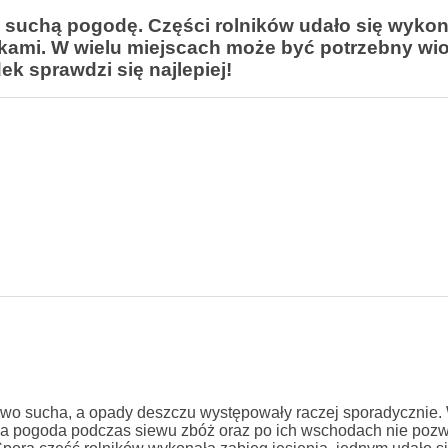
o suchą pogodę. Części rolników udało się wyko
tkami. W wielu miejscach może być potrzebny wi
k sprawdzi się najlepiej!
kowo sucha, a opady deszczu występowały raczej sporadycznie.
cha pogoda podczas siewu zbóż oraz po ich wschodach nie pozwo