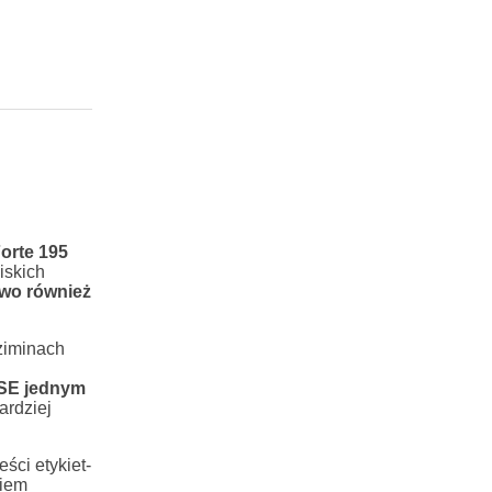
orte 195
iskich
wo również
ziminach
5 SE jednym
rdziej
ści etykiet-
ciem