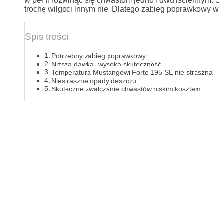
w pełni rozwinąć się chwastom jedno i dwuliściennym. S
trochę wilgoci innym nie. Dlatego zabieg poprawkowy w
Spis treści
Potrzebny zabieg poprawkowy
Niższa dawka- wysoka skuteczność
Temperatura Mustangowi Forte 195 SE nie straszna
Niestraszne opady deszczu
Skuteczne zwalczanie chwastów niskim kosztem