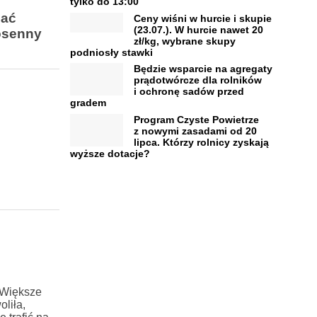
tylko do 13:00
nać
Ceny wiśni w hurcie i skupie
(23.07.). W hurcie nawet 20
osenny
zł/kg, wybrane skupy
podniosły stawki
Będzie wsparcie na agregaty
prądotwórcze dla rolników
i ochronę sadów przed
gradem
Program Czyste Powietrze
z nowymi zasadami od 20
lipca. Którzy rolnicy zyskają
wyższe dotacje?
 Większe
liła,