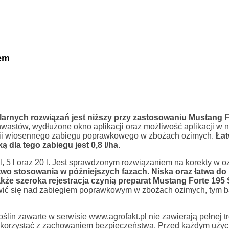
em
rnych rozwiązań jest niższy przy zastosowaniu Mustang F
astów, wydłużone okno aplikacji oraz możliwość aplikacji w n
rii wiosennego zabiegu poprawkowego w zbożach ozimych.
Łat
 dla tego zabiegu jest 0,8 l/ha.
, 5 l oraz 20 l. Jest sprawdzonym rozwiązaniem na korekty w o
wo stosowania w późniejszych fazach. Niska oraz łatwa do
także szeroka rejestracja czynią preparat Mustang Forte 19
ić się nad zabiegiem poprawkowym w zbożach ozimych, tym ba
in zawarte w serwisie www.agrofakt.pl nie zawierają pełnej tre
ży korzystać z zachowaniem bezpieczeństwa. Przed każdym uży