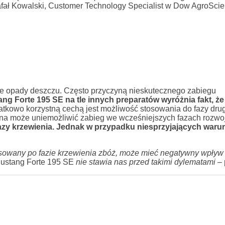
fał Kowalski, Customer Technology Specialist w Dow AgroSci
opady deszczu. Często przyczyną nieskutecznego zabiegu
ng Forte 195 SE na tle innych preparatów wyróżnia fakt, że
tkowo korzystną cechą jest możliwość stosowania do fazy dru
sna może uniemożliwić zabieg we wcześniejszych fazach rozwo
azy krzewienia. Jednak w przypadku niesprzyjających war
tosowany po fazie krzewienia zbóż, może mieć negatywny wpływ 
Mustang Forte 195 SE
nie stawia nas przed takimi dylematami
– 