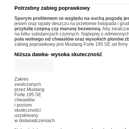
Potrzebny zabieg poprawkowy
Sporym problemem ze względu na suchą pogodę jes
jesień oraz opady deszczu na przełomie listopada i gru
przytulię czepną czy marunę bezwonną.
Aby zwalczan
na kilku substancjach czynnych. Najlepiej o odmienny
pola wolnego od chwastów oraz wysokich plonów zb
zabieg poprawkowy jest Mustang Forte 195 SE od firm
Niższa dawka- wysoka skuteczność
Zakres
zwalczanych
przez Mustang
Forte 195 SE
chwastów
i poziom
skuteczności
uzyskiwany
w doświadczeniach