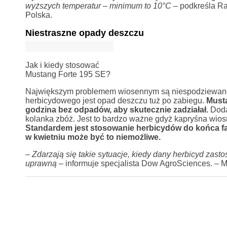
wyższych temperatur – minimum to 10°C –
podkreśla Ra
Polska.
Niestraszne opady deszczu
Jak i kiedy stosować
Mustang Forte 195 SE?
Największym problemem wiosennym są niespodziewane 
herbicydowego jest opad deszczu tuż po zabiegu.
Musta
godzina bez odpadów, aby skutecznie zadziałał.
Doda
kolanka zbóż. Jest to bardzo ważne gdyż kapryśna wio
Standardem jest stosowanie herbicydów do końca f
w kwietniu może być to niemożliwe.
–
Zdarzają się takie sytuacje, kiedy dany herbicyd zas
uprawną
– informuje specjalista Dow AgroSciences. – 