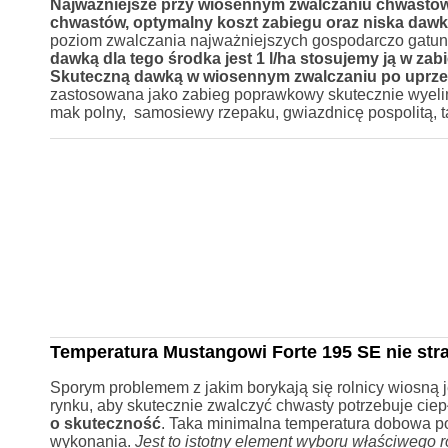
Najważniejsze przy wiosennym zwalczaniu chwastów 
chwastów, optymalny koszt zabiegu oraz niska dawk
poziom zwalczania najważniejszych gospodarczo gatu
dawką dla tego środka jest 1 l/ha stosujemy ją w 
Skuteczną dawką w wiosennym zwalczaniu po uprzedn
zastosowana jako zabieg poprawkowy skutecznie wyelimi
mak polny, samosiewy rzepaku, gwiazdnicę pospolitą, tas
Temperatura Mustangowi Forte 195 SE nie str
Sporym problemem z jakim borykają się rolnicy wiosną
rynku, aby skutecznie zwalczyć chwasty potrzebuje ciep
o skuteczność
. Taka minimalna temperatura dobowa pow
wykonania.
Jest to istotny element wyboru właściwego 