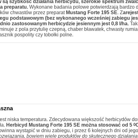
są szybkość działania herbicydu, szerokie spektrum zwal
a preparatu.
Wykonane badania polowe potwierdzają bardzo 
nków chwastów przez preparat
Mustang Forte 195 SE
. Z
arejes
zabiegu podstawowym (bez wykonanego wcześniej zabiegu jes
io zastosowanym herbicydzie jesiennym jest 0,8 l/ha.
Tak
nuje z pola przytulię czepną, chaber bławatek, chwasty rumi
znik pospolity czy tobołki polne.
aszna
 jest niska temperatura. Zdecydowana większość herbicydów d
ła.
Herbicyd Mustang Forte 195 SE można stosować od 5
0
inna wystąpić w dniu zabiegu, i przez 6 kolejnych dni od jeg
rozwiązania, bowiem wiele produktów do skutecznego działania