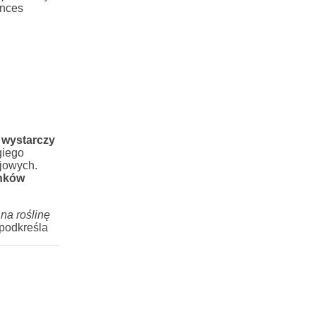
ences
 wystarczy
giego
jowych.
unków
na roślinę
podkreśla