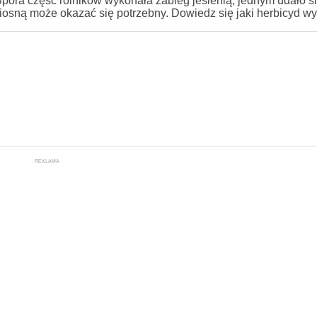
pora część rolników wykonała zabieg jesienią, jednym udało się
iosną może okazać się potrzebny. Dowiedz się jaki herbicyd wy
REKLAMA