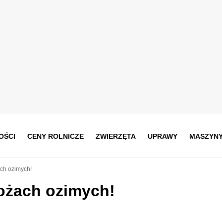
OŚCI
CENY ROLNICZE
ZWIERZĘTA
UPRAWY
MASZYN
ch ozimych!
ożach ozimych!