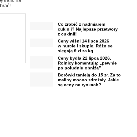
 trafić na
brać!
Co zrobić z nadmiarem
cukinii? Najlepsze przetwory
z cukinii!
Ceny wiśni 14 lipca 2026
w hurcie i skupie. Różnice
sięgają 9 zł za kg
Ceny bydła 22 lipca 2026.
Rolnicy komentują: „pewnie
po południu obniżą”
Borówki tanieją do 15 zł. Za to
maliny mocno zdrożały. Jakie
są ceny na rynkach?