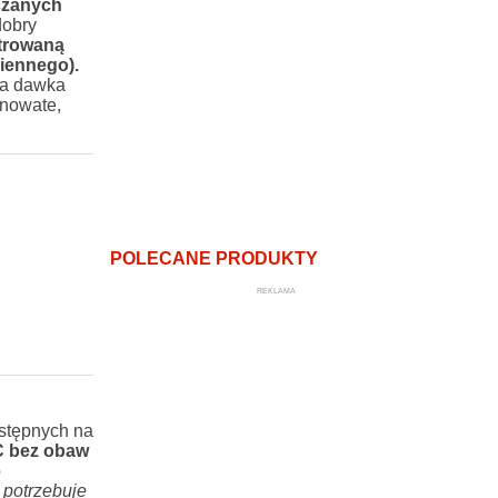
czanych
dobry
trowaną
iennego).
a dawka
anowate,
POLECANE PRODUKTY
REKLAMA
ostępnych na
C bez obaw
o
 potrzebuje