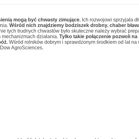
ienią mogą być chwasty zimujące.
Ich rozwojowi sprzyjała dł
dnia.
Wśród nich znajdziemy bodziszek drobny, chaber bław
ie tych trudnych chwastów było skuteczne należy wybrać prepa
ch mechanizmach działania.
Tylko takie połączenie pozwoli na
óż.
Wśród rolników dobrym i sprawdzonym środkiem od lat na
y Dow AgroSciences.