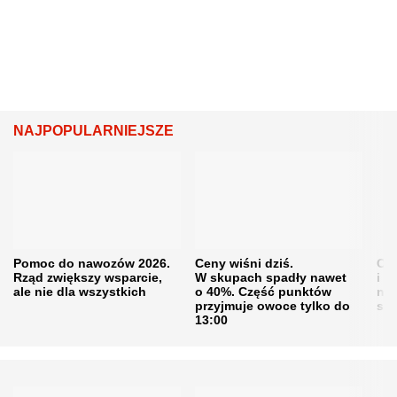
NAJPOPULARNIEJSZE
Pomoc do nawozów 2026.
Ceny wiśni dziś.
Cen
Rząd zwiększy wsparcie,
W skupach spadły nawet
i s
ale nie dla wszystkich
o 40%. Część punktów
naw
przyjmuje owoce tylko do
sku
13:00