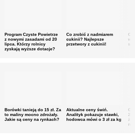
Program Czyste Powietrze
Co zrobić z nadmiarem
Cen
z nowymi zasadami od 20
cukinii? Najlepsze
w h
lipca. Którzy rolnicy
przetwory z cukinii!
się
zyskają wyższe dotacje?
Borówki tanieją do 15 zł. Za
Aktualne ceny świń.
Cen
to maliny mocno zdrożały.
Analityk pokazuje stawki,
202
Jakie są ceny na rynkach?
hodowca mówi o 3 zł za kg
żni
nie