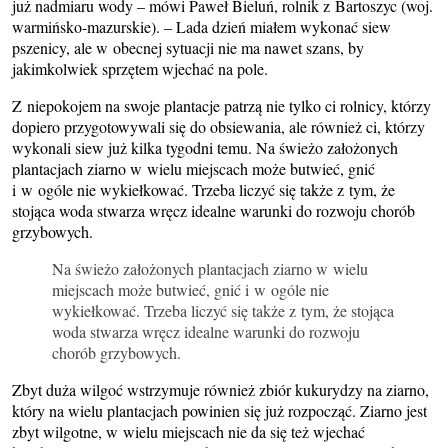
już nadmiaru wody – mówi Paweł Bieluń, rolnik z Bartoszyc (woj.
warmińsko-mazurskie). – Lada dzień miałem wykonać siew
pszenicy, ale w obecnej sytuacji nie ma nawet szans, by
jakimkolwiek sprzętem wjechać na pole.
Z niepokojem na swoje plantacje patrzą nie tylko ci rolnicy, którzy
dopiero przygotowywali się do obsiewania, ale również ci, którzy
wykonali siew już kilka tygodni temu. Na świeżo założonych
plantacjach ziarno w wielu miejscach może butwieć, gnić
i w ogóle nie wykiełkować. Trzeba liczyć się także z tym, że
stojąca woda stwarza wręcz idealne warunki do rozwoju chorób
grzybowych.
Na świeżo założonych plantacjach ziarno w wielu
miejscach może butwieć, gnić i w ogóle nie
wykiełkować. Trzeba liczyć się także z tym, że stojąca
woda stwarza wręcz idealne warunki do rozwoju
chorób grzybowych.
Zbyt duża wilgoć wstrzymuje również zbiór kukurydzy na ziarno,
który na wielu plantacjach powinien się już rozpocząć. Ziarno jest
zbyt wilgotne, w wielu miejscach nie da się też wjechać