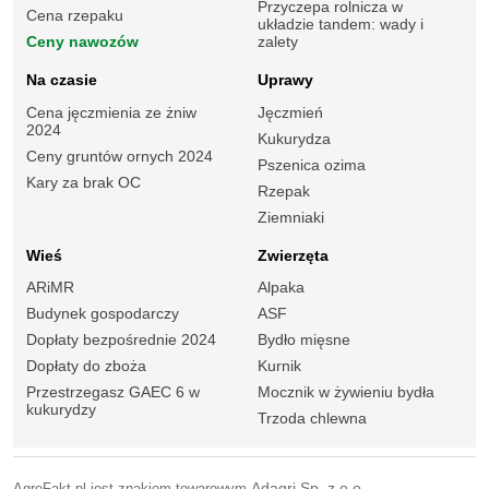
Przyczepa rolnicza w
Cena rzepaku
układzie tandem: wady i
Ceny nawozów
zalety
Na czasie
Uprawy
Cena jęczmienia ze żniw
Jęczmień
2024
Kukurydza
Ceny gruntów ornych 2024
Pszenica ozima
Kary za brak OC
Rzepak
Ziemniaki
Wieś
Zwierzęta
ARiMR
Alpaka
Budynek gospodarczy
ASF
Dopłaty bezpośrednie 2024
Bydło mięsne
Dopłaty do zboża
Kurnik
Przestrzegasz GAEC 6 w
Mocznik w żywieniu bydła
kukurydzy
Trzoda chlewna
AgroFakt.pl jest znakiem towarowym
Adagri Sp. z o.o.