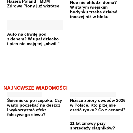
Hazera Poland i MDM
Noc nie chłodzi domu?
Zdrowe Plony już wkrótce
W starym wiejskim
budynku trzeba działać
inaczej niż w bloku
Auto na chwilę pod
sklepem? W upał dziecko
i pies nie mają tej „chwili”
NAJNOWSZE WIADOMOŚCI
Ściernisko po rzepaku. Czy
Niższe zbiory owoców 2026
warto poczekać na deszcz
w Polsce. Kto przejmie
i wykorzystać efekt
część rynku? Co z cenami?
fałszywego siewu?
11 lat zmowy przy
sprzedaży ciągników?