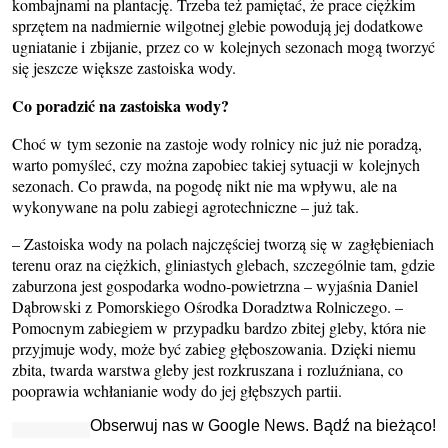
kombajnami na plantację. Trzeba też pamiętać, że prace ciężkim
sprzętem na nadmiernie wilgotnej glebie powodują jej dodatkowe
ugniatanie i zbijanie, przez co w kolejnych sezonach mogą tworzyć
się jeszcze większe zastoiska wody.
Co poradzić na zastoiska wody?
Choć w tym sezonie na zastoje wody rolnicy nic już nie poradzą,
warto pomyśleć, czy można zapobiec takiej sytuacji w kolejnych
sezonach. Co prawda, na pogodę nikt nie ma wpływu, ale na
wykonywane na polu zabiegi agrotechniczne – już tak.
– Zastoiska wody na polach najczęściej tworzą się w zagłębieniach
terenu oraz na ciężkich, gliniastych glebach, szczególnie tam, gdzie
zaburzona jest gospodarka wodno-powietrzna – wyjaśnia Daniel
Dąbrowski z Pomorskiego Ośrodka Doradztwa Rolniczego. –
Pomocnym zabiegiem w przypadku bardzo zbitej gleby, która nie
przyjmuje wody, może być zabieg głęboszowania. Dzięki niemu
zbita, twarda warstwa gleby jest rozkruszana i rozluźniana, co
pooprawia wchłanianie wody do jej głębszych partii.
Obserwuj nas w Google News. Bądź na bieżąco!