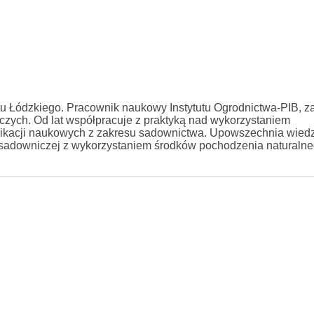
tu Łódzkiego. Pracownik naukowy Instytutu Ogrodnictwa-PIB, za
zych. Od lat współpracuje z praktyką nad wykorzystaniem
ublikacji naukowych z zakresu sadownictwa. Upowszechnia wied
 sadowniczej z wykorzystaniem środków pochodzenia naturalne