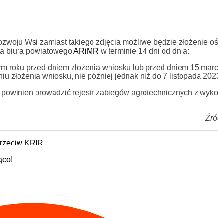
Rozwoju Wsi zamiast takiego zdjęcia możliwe będzie złożenie o
ika biura powiatowego
ARiMR
w terminie 14 dni od dnia:
tym roku przed dniem złożenia wniosku lub przed dniem 15 marca
niu złożenia wniosku, nie później jednak niż do 7 listopada 2023
nie powinien prowadzić rejestr zabiegów agrotechnicznych z wyk
Źró
przeciw KRIR
ąco!