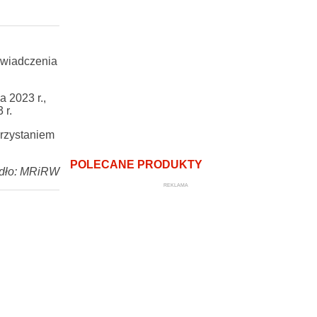
świadczenia
 2023 r.,
 r.
orzystaniem
POLECANE PRODUKTY
dło: MRiRW
REKLAMA