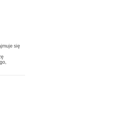
jmuje się
zę
go,