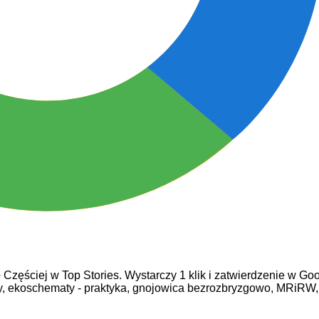
e
Częściej w Top Stories. Wystarczy 1 klik i zatwierdzenie w Goo
y,
ekoschematy - praktyka,
gnojowica bezrozbryzgowo,
MRiRW