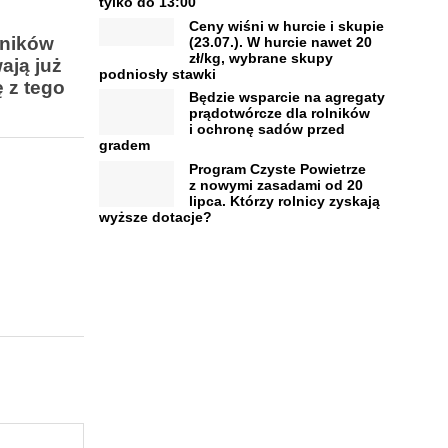
tylko do 13:00
Ceny wiśni w hurcie i skupie
dników
(23.07.). W hurcie nawet 20
zł/kg, wybrane skupy
ają już
podniosły stawki
 z tego
Będzie wsparcie na agregaty
prądotwórcze dla rolników
i ochronę sadów przed
gradem
Program Czyste Powietrze
z nowymi zasadami od 20
lipca. Którzy rolnicy zyskają
wyższe dotacje?