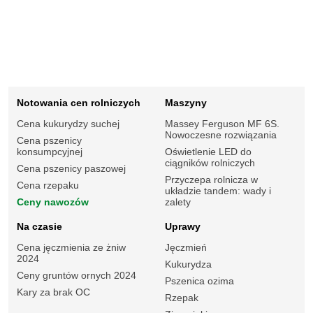
Notowania cen rolniczych
Maszyny
Cena kukurydzy suchej
Massey Ferguson MF 6S.
Nowoczesne rozwiązania
Cena pszenicy
konsumpcyjnej
Oświetlenie LED do
ciągników rolniczych
Cena pszenicy paszowej
Przyczepa rolnicza w
Cena rzepaku
układzie tandem: wady i
Ceny nawozów
zalety
Na czasie
Uprawy
Cena jęczmienia ze żniw
Jęczmień
2024
Kukurydza
Ceny gruntów ornych 2024
Pszenica ozima
Kary za brak OC
Rzepak