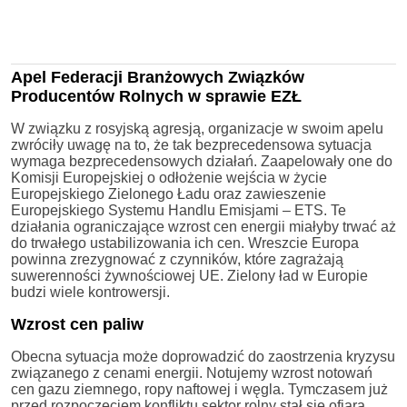
Apel Federacji Branżowych Związków
Producentów Rolnych w sprawie EZŁ
W związku z rosyjską agresją, organizacje w swoim apelu
zwróciły uwagę na to, że tak bezprecedensowa sytuacja
wymaga bezprecedensowych działań. Zaapelowały one do
Komisji Europejskiej o odłożenie wejścia w życie
Europejskiego Zielonego Ładu oraz zawieszenie
Europejskiego Systemu Handlu Emisjami – ETS. Te
działania ograniczające wzrost cen energii miałyby trwać aż
do trwałego ustabilizowania ich cen. Wreszcie Europa
powinna zrezygnować z czynników, które zagrażają
suwerenności żywnościowej UE. Zielony ład w Europie
budzi wiele kontrowersji.
Wzrost cen paliw
Obecna sytuacja może doprowadzić do zaostrzenia kryzysu
związanego z cenami energii. Notujemy wzrost notowań
cen gazu ziemnego, ropy naftowej i węgla. Tymczasem już
przed rozpoczęciem konfliktu sektor rolny stał się ofiarą