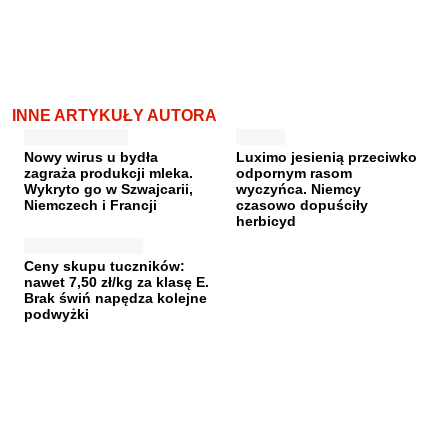
INNE ARTYKUŁY AUTORA
Nowy wirus u bydła
Luximo jesienią przeciwko
zagraża produkcji mleka.
odpornym rasom
Wykryto go w Szwajcarii,
wyczyńca. Niemcy
Niemczech i Francji
czasowo dopuściły
herbicyd
Ceny skupu tuczników:
nawet 7,50 zł/kg za klasę E.
Brak świń napędza kolejne
podwyżki