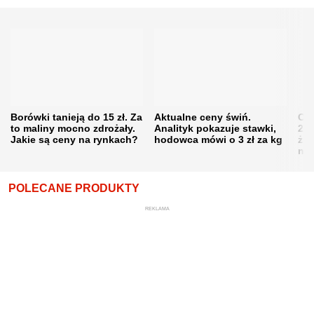
Borówki tanieją do 15 zł. Za
Aktualne ceny świń.
Cen
to maliny mocno zdrożały.
Analityk pokazuje stawki,
202
Jakie są ceny na rynkach?
hodowca mówi o 3 zł za kg
żni
nie
POLECANE PRODUKTY
REKLAMA