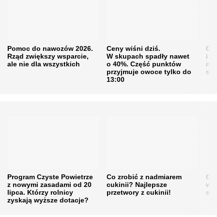
Pomoc do nawozów 2026.
Ceny wiśni dziś.
Cen
Rząd zwiększy wsparcie,
W skupach spadły nawet
i s
ale nie dla wszystkich
o 40%. Część punktów
naw
przyjmuje owoce tylko do
sku
13:00
Program Czyste Powietrze
Co zrobić z nadmiarem
Cen
z nowymi zasadami od 20
cukinii? Najlepsze
w h
lipca. Którzy rolnicy
przetwory z cukinii!
się
zyskają wyższe dotacje?