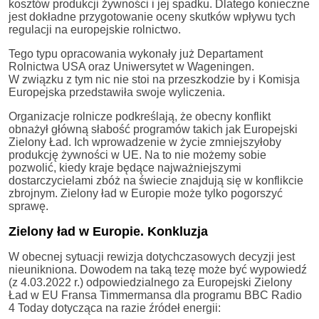
kosztów produkcji żywności i jej spadku. Dlatego konieczne
jest dokładne przygotowanie oceny skutków wpływu tych
regulacji na europejskie rolnictwo.
Tego typu opracowania wykonały już Departament
Rolnictwa USA oraz Uniwersytet w Wageningen.
W związku z tym nic nie stoi na przeszkodzie by i Komisja
Europejska przedstawiła swoje wyliczenia.
Organizacje rolnicze podkreślają, że obecny konflikt
obnażył główną słabość programów takich jak Europejski
Zielony Ład. Ich wprowadzenie w życie zmniejszyłoby
produkcję żywności w UE. Na to nie możemy sobie
pozwolić, kiedy kraje będące najważniejszymi
dostarczycielami zbóż na świecie znajdują się w konflikcie
zbrojnym. Zielony ład w Europie może tylko pogorszyć
sprawę.
Zielony ład w Europie. Konkluzja
W obecnej sytuacji rewizja dotychczasowych decyzji jest
nieunikniona. Dowodem na taką tezę może być wypowiedź
(z 4.03.2022 r.) odpowiedzialnego za Europejski Zielony
Ład w EU Fransa Timmermansa dla programu BBC Radio
4 Today dotycząca na razie źródeł energii: