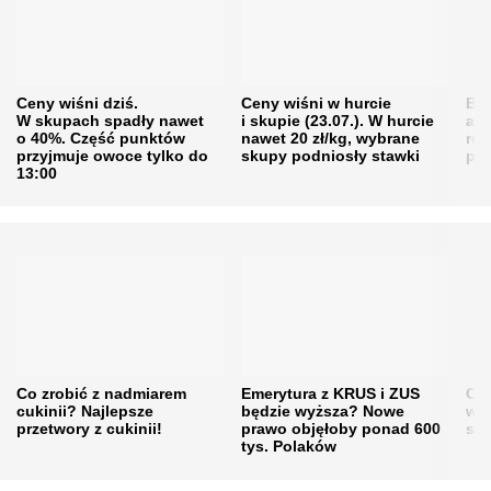
Ceny wiśni dziś.
Ceny wiśni w hurcie
Będ
W skupach spadły nawet
i skupie (23.07.). W hurcie
agr
o 40%. Część punktów
nawet 20 zł/kg, wybrane
rol
przyjmuje owoce tylko do
skupy podniosły stawki
pr
13:00
Co zrobić z nadmiarem
Emerytura z KRUS i ZUS
Cen
cukinii? Najlepsze
będzie wyższa? Nowe
w h
przetwory z cukinii!
prawo objęłoby ponad 600
się
tys. Polaków