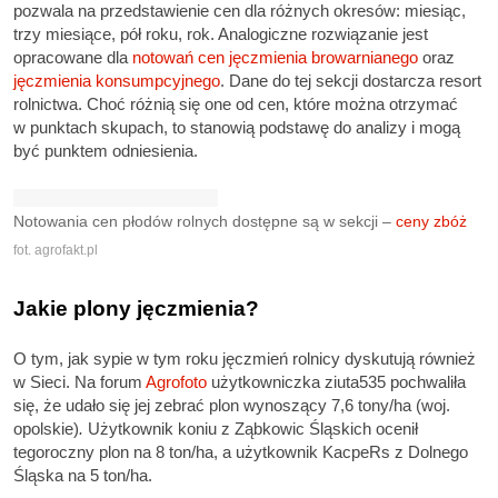
pozwala na przedstawienie cen dla różnych okresów: miesiąc,
trzy miesiące, pół roku, rok. Analogiczne rozwiązanie jest
opracowane dla
notowań cen jęczmienia browarnianego
oraz
jęczmienia konsumpcyjnego
. Dane do tej sekcji dostarcza resort
rolnictwa. Choć różnią się one od cen, które można otrzymać
w punktach skupach, to stanowią podstawę do analizy i mogą
być punktem odniesienia.
Notowania cen płodów rolnych dostępne są w sekcji –
ceny zbóż
fot. agrofakt.pl
Jakie plony jęczmienia?
O tym, jak sypie w tym roku jęczmień rolnicy dyskutują również
w Sieci. Na forum
Agrofoto
użytkowniczka ziuta535 pochwaliła
się, że udało się jej zebrać plon wynoszący 7,6 tony/ha (woj.
opolskie)
.
Użytkownik koniu z Ząbkowic Śląskich ocenił
tegoroczny plon na 8 ton/ha, a użytkownik KacpeRs z Dolnego
Śląska na 5 ton/ha.