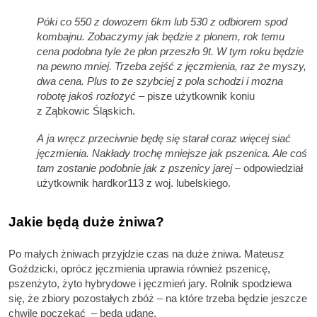
Póki co 550 z dowozem 6km lub 530 z odbiorem spod
kombajnu. Zobaczymy jak będzie z plonem, rok temu
cena podobna tyle że plon przeszło 9t. W tym roku będzie
na pewno mniej. Trzeba zejść z jęczmienia, raz że myszy,
dwa cena. Plus to że szybciej z pola schodzi i można
robotę jakoś rozłożyć
– pisze użytkownik koniu
z Ząbkowic Śląskich.
A ja wręcz przeciwnie będę się starał coraz więcej siać
jęczmienia.
Nakłady trochę mniejsze jak pszenica. Ale coś
tam zostanie podobnie jak z pszenicy jarej
– odpowiedział
użytkownik hardkor113 z woj. lubelskiego.
Jakie będą duże żniwa?
Po małych żniwach przyjdzie czas na duże żniwa. Mateusz
Goździcki, oprócz jęczmienia uprawia również pszenicę,
pszenżyto, żyto hybrydowe i jęczmień jary. Rolnik spodziewa
się, że zbiory pozostałych zbóż – na które trzeba będzie jeszcze
chwilę poczekać – będą udane.