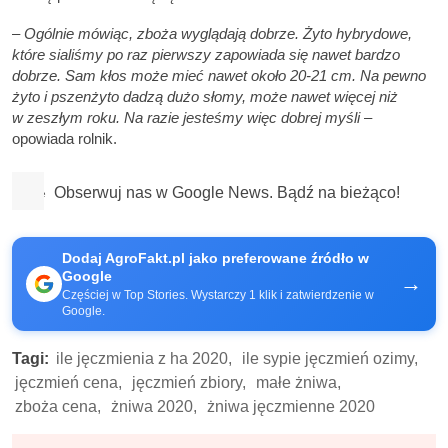
–
Ogólnie mówiąc, zboża wyglądają dobrze.
Żyto hybrydowe,
które sialiśmy po raz pierwszy zapowiada się nawet bardzo
dobrze. Sam kłos może mieć nawet około 20-21 cm. Na pewno
żyto i pszenżyto dadzą dużo słomy, może nawet więcej niż
w zeszłym roku. Na razie jesteśmy więc dobrej myśli
–
opowiada rolnik.
Obserwuj nas w Google News. Bądź na bieżąco!
Dodaj AgroFakt.pl jako preferowane źródło w
Google
→
Częściej w Top Stories. Wystarczy 1 klik i zatwierdzenie w
Google.
Tagi:
ile jęczmienia z ha 2020,
ile sypie jęczmień ozimy,
jęczmień cena,
jęczmień zbiory,
małe żniwa,
zboża cena,
żniwa 2020,
żniwa jęczmienne 2020