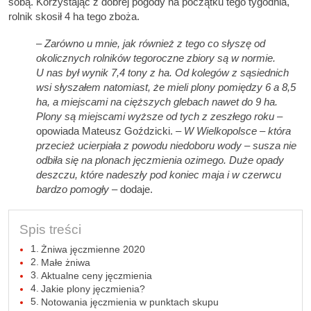
sobą. Korzystając z dobrej pogody na początku tego tygodnia,
rolnik skosił 4 ha tego zboża.
–
Zarówno u mnie, jak również z tego co słyszę od
okolicznych rolników tegoroczne zbiory są w normie.
U nas był wynik 7,4 tony z ha. Od kolegów z sąsiednich
wsi słyszałem natomiast, że mieli plony pomiędzy 6 a 8,5
ha, a miejscami na cięższych glebach nawet do 9 ha.
Plony są miejscami wyższe od tych z zeszłego roku
–
opowiada Mateusz Goździcki. –
W Wielkopolsce – która
przecież ucierpiała z powodu niedoboru wody – susza nie
odbiła się na plonach jęczmienia ozimego.
Duże opady
deszczu, które nadeszły pod koniec maja i w czerwcu
bardzo pomogły
– dodaje.
Spis treści
Żniwa jęczmienne 2020
Małe żniwa
Aktualne ceny jęczmienia
Jakie plony jęczmienia?
Notowania jęczmienia w punktach skupu