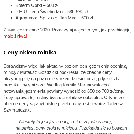
Boferm Górki – 500 zł
P.H.U. Lech Świebodzin – 580-590 zł
Agromarket Sp. z o.o. Jan Mac – 600 zł.
Żniwa jęczmienne 2020. Przeczytaj więcej o tym, jak przebiegają
małe żniwa!
Ceny okiem rolnika
Sprawdźmy więc, jak aktualny poziom cen jęczmienia oceniają
rolnicy? Mateusz Goździcki podkreśla, że obecne ceny
utrzymują się na poziomie sprzed dziesięciu lat, gdy koszty
produkcji były niższe. Według Kamila Marunowskiego,
notowania jęczmienia powinny wynosić od 650 do 700 zł/tonę,
żeby uprawa tej rośliny była dla rolników opłacalna. O tym, że
obecne ceny są zbyt niskie przekonany jest również Tadeusz
Szymańczak.
–
Niestety to jest już regułą, że koszty idą w górę,
natomiast ceny stoją w miejscu.
Przekłada się to bowiem