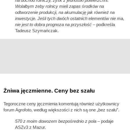
na dochód rolniczy, zysk z jednostki powierzchni.
Wolałbym żeby rolnicy mieli zapas środków na
odtworzenie produkcji, na akumulację jak również na
inwestycje. Jeśli tych dwóch ostatnich elementów nie ma,
nie jest to dobra prognoza na przyszłość
– podkreśla
Tadeusz Szymańczak.
Żniwa jęczmienne. Ceny bez szału
Tegoroczne ceny jęczmienia komentują również użytkownicy
forum Agrofoto, według większości z nich są one „bez szału”.
570 z moim dowozem bezpośrednio z pola –
podaje
ASZv3 z Mazur.