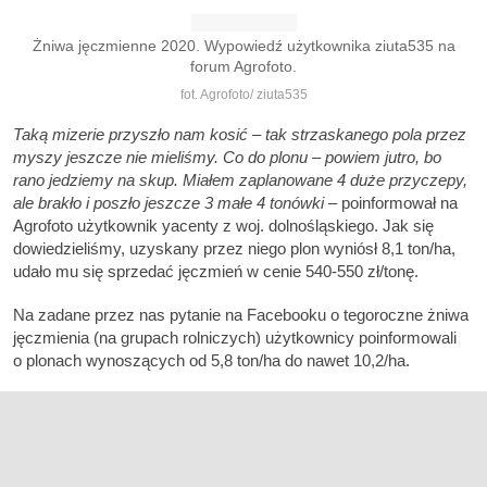
Żniwa jęczmienne 2020. Wypowiedź użytkownika ziuta535 na
forum Agrofoto.
fot. Agrofoto/ ziuta535
Taką mizerie przyszło nam kosić – tak strzaskanego pola przez
myszy jeszcze nie mieliśmy. Co do plonu – powiem jutro, bo
rano jedziemy na skup. Miałem zaplanowane 4 duże przyczepy,
ale brakło i poszło jeszcze 3 małe 4 tonówki
– poinformował na
Agrofoto użytkownik yacenty z woj. dolnośląskiego. Jak się
dowiedzieliśmy, uzyskany przez niego plon wyniósł 8,1 ton/ha,
udało mu się sprzedać jęczmień w cenie 540-550 zł/tonę.
Na zadane przez nas pytanie na Facebooku o tegoroczne żniwa
jęczmienia (na grupach rolniczych) użytkownicy poinformowali
o plonach wynoszących od 5,8 ton/ha do nawet 10,2/ha.