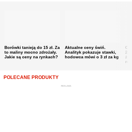
Borówki tanieją do 15 zł. Za
Aktualne ceny świń.
Cen
to maliny mocno zdrożały.
Analityk pokazuje stawki,
202
Jakie są ceny na rynkach?
hodowca mówi o 3 zł za kg
żni
nie
POLECANE PRODUKTY
REKLAMA