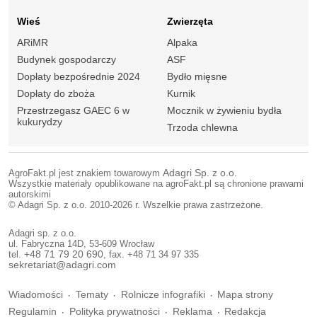
Wieś
Zwierzęta
ARiMR
Alpaka
Budynek gospodarczy
ASF
Dopłaty bezpośrednie 2024
Bydło mięsne
Dopłaty do zboża
Kurnik
Przestrzegasz GAEC 6 w
Mocznik w żywieniu bydła
kukurydzy
Trzoda chlewna
AgroFakt.pl jest znakiem towarowym
Adagri Sp. z o.o.
Wszystkie materiały opublikowane na agroFakt.pl są chronione prawami
autorskimi
© Adagri Sp. z o.o. 2010-2026 r. Wszelkie prawa zastrzeżone.
Adagri sp. z o.o.
ul. Fabryczna 14D, 53-609 Wrocław
tel.
+48 71 79 20 690
, fax. +48 71 34 97 335
sekretariat@adagri.com
Wiadomości
Tematy
Rolnicze infografiki
Mapa strony
Regulamin
Polityka prywatności
Reklama
Redakcja