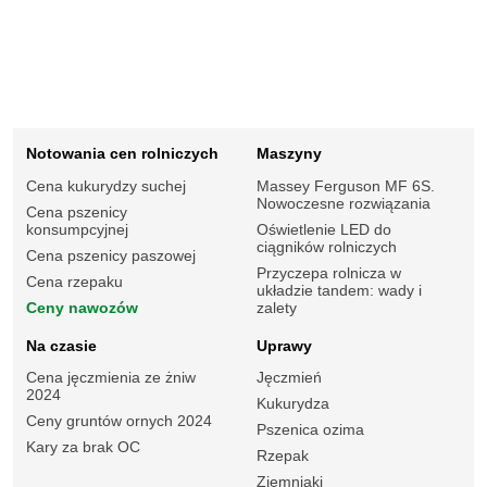
Notowania cen rolniczych
Maszyny
Cena kukurydzy suchej
Massey Ferguson MF 6S.
Nowoczesne rozwiązania
Cena pszenicy
konsumpcyjnej
Oświetlenie LED do
ciągników rolniczych
Cena pszenicy paszowej
Przyczepa rolnicza w
Cena rzepaku
układzie tandem: wady i
Ceny nawozów
zalety
Na czasie
Uprawy
Cena jęczmienia ze żniw
Jęczmień
2024
Kukurydza
Ceny gruntów ornych 2024
Pszenica ozima
Kary za brak OC
Rzepak
Ziemniaki