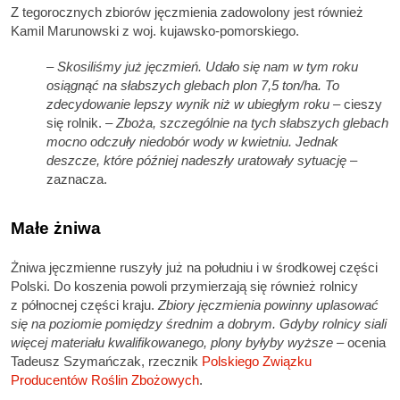
Z tegorocznych zbiorów jęczmienia zadowolony jest również
Kamil Marunowski z woj. kujawsko-pomorskiego.
–
Skosiliśmy już jęczmień. Udało się nam w tym roku
osiągnąć na słabszych glebach plon 7,5 ton/ha. To
zdecydowanie lepszy wynik niż w ubiegłym roku
– cieszy
się rolnik. –
Zboża, szczególnie na tych słabszych glebach
mocno odczuły niedobór wody w kwietniu. Jednak
deszcze, które później nadeszły uratowały sytuację
–
zaznacza.
Małe żniwa
Żniwa jęczmienne ruszyły już na południu i w środkowej części
Polski. Do koszenia powoli przymierzają się również rolnicy
z północnej części kraju.
Zbiory jęczmienia powinny uplasować
się na poziomie pomiędzy średnim a dobrym. Gdyby rolnicy siali
więcej materiału kwalifikowanego, plony byłyby wyższe
– ocenia
Tadeusz Szymańczak, rzecznik
Polskiego Związku
Producentów Roślin Zbożowych
.