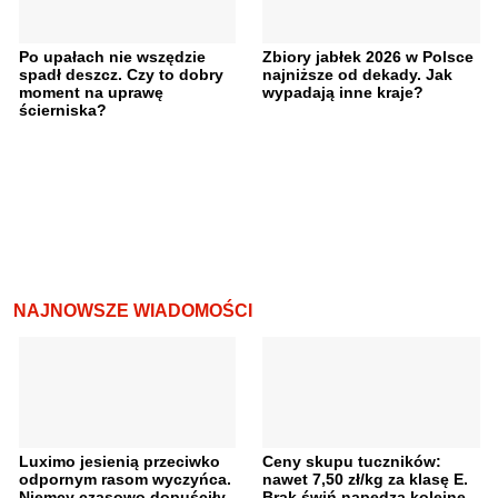
Po upałach nie wszędzie
Zbiory jabłek 2026 w Polsce
spadł deszcz. Czy to dobry
najniższe od dekady. Jak
moment na uprawę
wypadają inne kraje?
ścierniska?
NAJNOWSZE WIADOMOŚCI
Luximo jesienią przeciwko
Ceny skupu tuczników:
odpornym rasom wyczyńca.
nawet 7,50 zł/kg za klasę E.
Niemcy czasowo dopuściły
Brak świń napędza kolejne