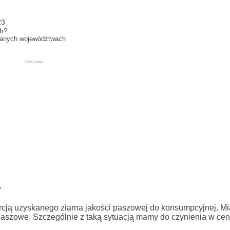
23
ch?
ranych województwach
REKLAMA
?
rcją uzyskanego ziarna jakości paszowej do konsumpcyjnej. M
szowe. Szczególnie z taką sytuacją mamy do czynienia w cent