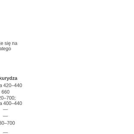
e się na
latego
kurydza
a 420–440
660
20–700;
a 400–440
—
—
80–700
—