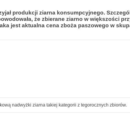
yjał produkcji ziarna konsumpcyjnego. Szczegól
spowodowała, że zbierane ziarno w większości p
 jaka jest aktualna cena zboża paszowego w sku
wą nadwyżki ziarna takiej kategorii z tegorocznych zbiorów.