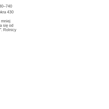
30–740
kra 430
 mniej
a się od
”. Rolnicy