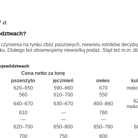
 zł
.
wództwach?
o czynienia na rynku zbóż paszowych, niewielu rolników decyduj
ku. Dlatego też obserwujemy niewielką podaż. Stąd też m.in. d
województwach
Cena netto za tonę
pszenżyto
jęczmień
owies
ku
620–650
590–660
670
mokr
560
610–700
550
6
640–670
630–670
800–860
mokr
610
—
760
—
—
—
620–700
650–800
650–780
6
700
750
600