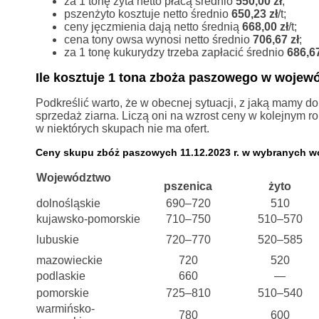
za 1 tonę żyta netto płacą średnio
550,00 zł
;
pszenżyto kosztuje netto średnio
650,23 zł
/t;
ceny jęczmienia dają netto średnią
668,00 zł
/t;
cena tony owsa wynosi netto średnio
706,67 zł
;
za 1 tonę kukurydzy trzeba zapłacić średnio
686,67
Ile kosztuje 1 tona zboża paszowego w woje
Podkreślić warto, że w obecnej sytuacji, z jaką mamy d
sprzedaż ziarna. Liczą oni na wzrost ceny w kolejnym ro
w niektórych skupach nie ma ofert.
Ceny skupu zbóż paszowych 11.12.2023 r. w wybranych 
Województwo
pszenica
żyto
dolnośląskie
690–720
510
kujawsko-pomorskie
710–750
510–570
lubuskie
720–770
520–585
mazowieckie
720
520
podlaskie
660
—
pomorskie
725–810
510–540
warmińsko-
780
600