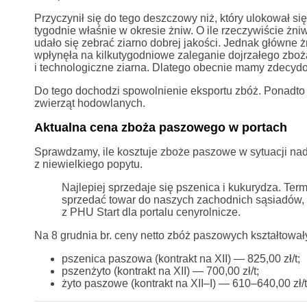
Przyczynił się do tego deszczowy niż, który ulokował się
tygodnie właśnie w okresie żniw. O ile rzeczywiście żni
udało się zebrać ziarno dobrej jakości. Jednak główne
wpłynęła na kilkutygodniowe zaleganie dojrzałego zboż
i technologiczne ziarna. Dlatego obecnie mamy zdecy
Do tego dochodzi spowolnienie eksportu zbóż. Ponadto 
zwierząt hodowlanych.
Aktualna cena zboża paszowego w portach
Sprawdzamy, ile kosztuje zboże paszowe w sytuacji na
z niewielkiego popytu.
Najlepiej sprzedaje się pszenica i kukurydza. Term
sprzedać towar do naszych zachodnich sąsiadów,
z PHU Start dla portalu cenyrolnicze.
Na 8 grudnia br. ceny netto zbóż paszowych kształtował
pszenica paszowa (kontrakt na XII) — 825,00 zł/t;
pszenżyto (kontrakt na XII) — 700,00 zł/t;
żyto paszowe (kontrakt na XII–I) — 610–640,00 zł/t