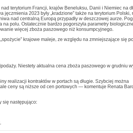
 nad terytorium Francji, krajów Beneluksu, Danii i Niemiec na d
wa jęczmienia 2023 były „kradzione” także na terytorium Polski,
 żniwa nad centralną Europą przypadły w deszczowej aurze. Po
a na polu. Ostatecznie bardzo pogorszyła parametry biologiczn
dowanie więcej zboża paszowego niż konsumpcyjnego.
„spożycie” krajowe maleje, ze względu na zmniejszające się p
dpodaży. Niestety aktualna cena zboża paszowego w grudniu w
iny realizacji kontraktów w portach są długie. Szybciej można
 ale ceny są niższe od cen portowych — komentuje Renata Bar
y się następująco:
.