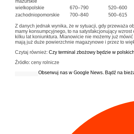
mazurskie
wielkopolskie
670–790
520–600
zachodniopomorskie
700–840
500–615
Z danych jednak wynika, że w sytuacji, gdy przeważa 
mamy konsumpcyjnego, to na satysfakcjonujący wzrost 
kilku lat koniunktura. Mianowicie nie możemy już mówić 
mają już duże powierzchnie magazynowe i przez to wię
Czytaj również:
Czy terminal zbożowy będzie w polskic
Źródło: ceny rolnicze
Obserwuj nas w Google News. Bądź na bież