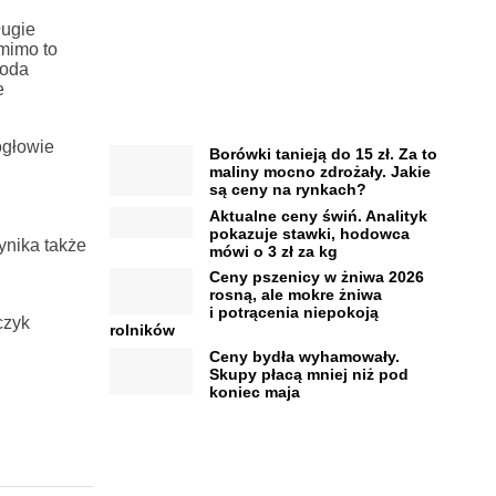
ługie
 mimo to
goda
e
ogłowie
Borówki tanieją do 15 zł. Za to
maliny mocno zdrożały. Jakie
są ceny na rynkach?
Aktualne ceny świń. Analityk
pokazuje stawki, hodowca
ynika także
mówi o 3 zł za kg
Ceny pszenicy w żniwa 2026
rosną, ale mokre żniwa
i potrącenia niepokoją
czyk
rolników
Ceny bydła wyhamowały.
Skupy płacą mniej niż pod
koniec maja