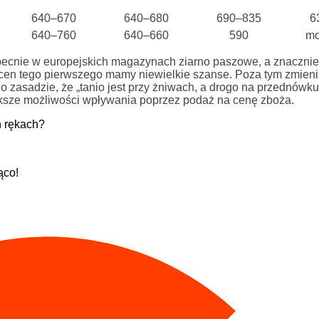
640–670
640–680
690–835
6
640–760
640–660
590
mo
obecnie w europejskich magazynach ziarno paszowe, a znacznie
cen tego pierwszego mamy niewielkie szanse. Poza tym zmieni
o zasadzie, że „tanio jest przy żniwach, a drogo na przednówku
ksze możliwości wpływania poprzez podaż na cenę zboża.
h rękach?
ąco!