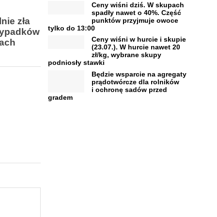
Ceny wiśni dziś. W skupach
spadły nawet o 40%. Część
nie zła
punktów przyjmuje owoce
tylko do 13:00
rzypadków
Ceny wiśni w hurcie i skupie
pach
(23.07.). W hurcie nawet 20
zł/kg, wybrane skupy
podniosły stawki
Będzie wsparcie na agregaty
prądotwórcze dla rolników
i ochronę sadów przed
gradem