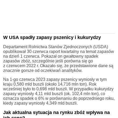
W USA spadły zapasy pszenicy i kukurydzy
Departament Rolnictwa Stanów Zjednoczonych (USDA)
opublikował 30 czerwca raport kwartalny na temat zapasów
na dzień 1 czerwca. Pokazał on gwałtowny spadek
zapasów zbóż, szczególnie jeśli porówna się go
z czerwcem 2022 r. Okazało się, że przedstawione dane są
znacznie gorsze od oczekiwań analityków.
Na 1-go czerwca 2023 zapasy pszenicy wyniosły w tym
kraju 0,580 mld buszli (około 14,716 mln ton). Rok
wcześniej było to 0,698 mld buszli. W przypadku kukurydzy
zapasy wyniosły 4,11 mld buszli (ok. 102,4 mln ton), co
oznacza spadek o 6% w porównaniu do poprzedniego roku,
kiedy zapasy wyniosły 4,349 mld buszli.
Jak aktualna sytuacja na rynku zbóż wpływa na
ich cenę?