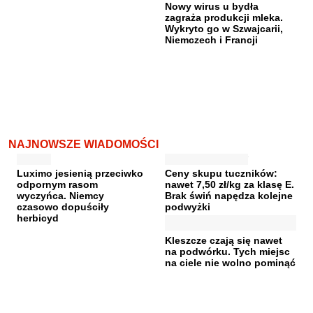
Nowy wirus u bydła
zagraża produkcji mleka.
Wykryto go w Szwajcarii,
Niemczech i Francji
NAJNOWSZE WIADOMOŚCI
Luximo jesienią przeciwko
Ceny skupu tuczników:
odpornym rasom
nawet 7,50 zł/kg za klasę E.
wyczyńca. Niemcy
Brak świń napędza kolejne
czasowo dopuściły
podwyżki
herbicyd
Kleszcze czają się nawet
na podwórku. Tych miejsc
na ciele nie wolno pominąć