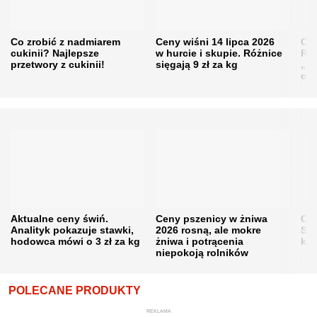
Co zrobić z nadmiarem
Ceny wiśni 14 lipca 2026
Cen
cukinii? Najlepsze
w hurcie i skupie. Różnice
Rol
przetwory z cukinii!
sięgają 9 zł za kg
„pe
obn
Aktualne ceny świń.
Ceny pszenicy w żniwa
Ce
Analityk pokazuje stawki,
2026 rosną, ale mokre
Sku
hodowca mówi o 3 zł za kg
żniwa i potrącenia
kon
niepokoją rolników
POLECANE PRODUKTY
REKLAMA