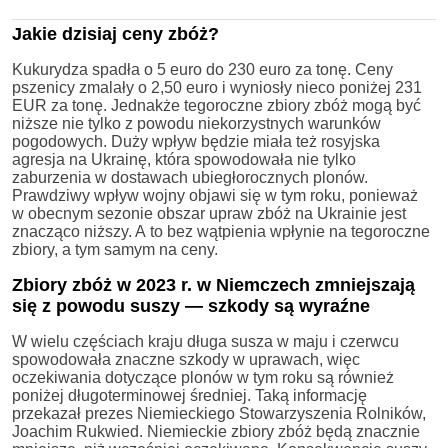
Jakie dzisiaj ceny zbóż?
Kukurydza spadła o 5 euro do 230 euro za tonę. Ceny
pszenicy zmalały o 2,50 euro i wyniosły nieco poniżej 231
EUR za tonę. Jednakże tegoroczne zbiory zbóż mogą być
niższe nie tylko z powodu niekorzystnych warunków
pogodowych. Duży wpływ będzie miała też rosyjska
agresja na Ukrainę, która spowodowała nie tylko
zaburzenia w dostawach ubiegłorocznych plonów.
Prawdziwy wpływ wojny objawi się w tym roku, ponieważ
w obecnym sezonie obszar upraw zbóż na Ukrainie jest
znacząco niższy. A to bez wątpienia wpłynie na tegoroczne
zbiory, a tym samym na ceny.
Zbiory zbóż w 2023 r. w Niemczech zmniejszają
się z powodu suszy — szkody są wyraźne
W wielu częściach kraju długa susza w maju i czerwcu
spowodowała znaczne szkody w uprawach, więc
oczekiwania dotyczące plonów w tym roku są również
poniżej długoterminowej średniej. Taką informację
przekazał prezes Niemieckiego Stowarzyszenia Rolników,
Joachim Rukwied. Niemieckie zbiory zbóż będą znacznie