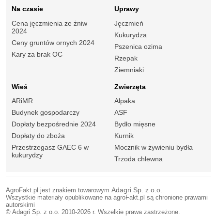
Na czasie
Uprawy
Cena jęczmienia ze żniw
Jęczmień
2024
Kukurydza
Ceny gruntów ornych 2024
Pszenica ozima
Kary za brak OC
Rzepak
Ziemniaki
Wieś
Zwierzęta
ARiMR
Alpaka
Budynek gospodarczy
ASF
Dopłaty bezpośrednie 2024
Bydło mięsne
Dopłaty do zboża
Kurnik
Przestrzegasz GAEC 6 w
Mocznik w żywieniu bydła
kukurydzy
Trzoda chlewna
AgroFakt.pl jest znakiem towarowym
Adagri Sp. z o.o.
Wszystkie materiały opublikowane na agroFakt.pl są chronione prawami
autorskimi
© Adagri Sp. z o.o. 2010-2026 r. Wszelkie prawa zastrzeżone.