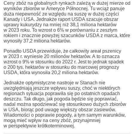
Ceny zbóż na globalnych rynkach zależą w dużej mierze od
wyników zbiorów w Ameryce Północnej. Tu wciąż panuje
duża niepewność ze względu na suszę w dużej części
Kanady i USA. Jednakże raport USDA szacuje obszar
uprawy kukurydzy na mniej niż 38,1 miliona hektarów
w 2023 roku. To wzrost o 6% w porównaniu z zeszłym
rokiem i znacznie powyżej szacunków USDA z marca, które
wynosiły 37,2 miliona hektarów.
Ponadto USDA przewiduje, że całkowity areał pszenicy
w 2023 r. wyniesie 20 milionów hektarów. A to oznacza
wzrost o 9% w stosunku do 2022 r. Jest to jednak spadek
o 200 tys. hektarów w stosunku do marcowej prognozy
USDA, która wynosiła 20,2 miliona hektarów.
Jednakże optymistyczne nastroje w Stanach nie
uwzględniają jeszcze wpływu suszy, choć w niektórych
regionach sytuacja poprawiła się po ostatnich opadach
deszczu. Tak długo, jak pogoda będzie się poprawiać,
nadal można spodziewać się stosunkowo dużych zbiorów
w USA, biorąc pod uwagę większy obszar zasiewów.
Wiadomości o poprawie pogody, a tym samym warunków,
mogą mieć wpływ na ceny zbóż, przynajmniej
w perspektywie krótkoterminowej.