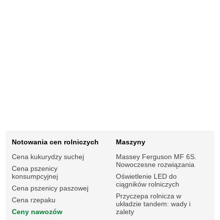
Notowania cen rolniczych
Maszyny
Cena kukurydzy suchej
Massey Ferguson MF 6S.
Nowoczesne rozwiązania
Cena pszenicy
konsumpcyjnej
Oświetlenie LED do
ciągników rolniczych
Cena pszenicy paszowej
Przyczepa rolnicza w
Cena rzepaku
układzie tandem: wady i
Ceny nawozów
zalety