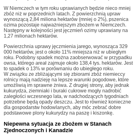
W Niemczech w tym roku uprawianych będzie nieco mniej
zbóż niż w poprzednich latach. Z powierzchnią upraw
wynoszącą 2,84 miliona hektarów (mniej o 2%), pszenica
ozima pozostaje najważniejszym zbożem w Niemczech.
Następny w kolejności jest jęczmień ozimy uprawiany na
1,27 milionach hektarów.
Powierzchnia uprawy jęczmienia jarego, wynosząca 329
000 hektarów, jest o około 11% mniejsza niż w ubiegłym
roku. Podobny spadek można zaobserwować w przypadku
owsa, którego areał zajmuje około 138,4 tys. hektarów. Jest
to spadek o 13% w porównaniu do ubiegłego roku.
W związku ze zbliżającymi się zbiorami zbóż niemieccy
rolnicy mają nadzieję na lepsze warunki pogodowe, które
umożliwią im sprawne żniwa. Z drugiej strony, aby jednak
kukurydza, ziemniaki i buraki cukrowe mogły nadrobić
zaległości wczesnego lata, w nadchodzących tygodniach
potrzebne będą opady deszczu. Jest to również konieczne
dla gospodarstw hodowlanych, aby móc zebrać dobre
podstawowe plony kukurydzy na paszę i kiszonkę.
Niepewna sytuacja ze zbożem w Stanach
Zjednoczonych i Kanadzie