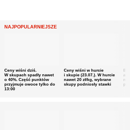
NAJPOPULARNIEJSZE
Ceny wiśni dziś.
Ceny wiśni w hurcie
Będ
W skupach spadły nawet
i skupie (23.07.). W hurcie
agr
o 40%. Część punktów
nawet 20 zł/kg, wybrane
rol
przyjmuje owoce tylko do
skupy podniosły stawki
pr
13:00