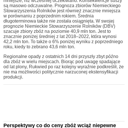
mniejsze, niż wcześniej oczekiwano. Konsekwencje suszy
są masowo odczuwalne. Prognoza zbiorów Niemieckiego
Stowarzyszenia Rolników jest również znacznie mniejsza
w porównaniu z poprzednim rokiem. Średnia
długoterminowa także nie została osiągnięta. W swojej
prognozie Niemieckie Stowarzyszenie Rolników (DBV)
szacuje zbiory zbóż na poziomie 40,9 mln ton. Jest to
znacznie poniżej średniej z lat 2018–2022, która wynosi
42,2 mln ton. To także o 6% poniżej wyniku z poprzedniego
roku, kiedy to zebrano 43,6 mln ton.
Regionalne opady z ostatnich 14 dni przyszły zbyt późno
dla zbóż w wielu miejscach. Biorąc pod uwagę spadające
od lat plony, Rukwied po raz kolejny wyraźnie podkreślił, że
nie ma możliwości politycznie narzuconej ekstensyfikacji
produkcji.
Perspektywy co do ceny zbóż wciąż niepewne