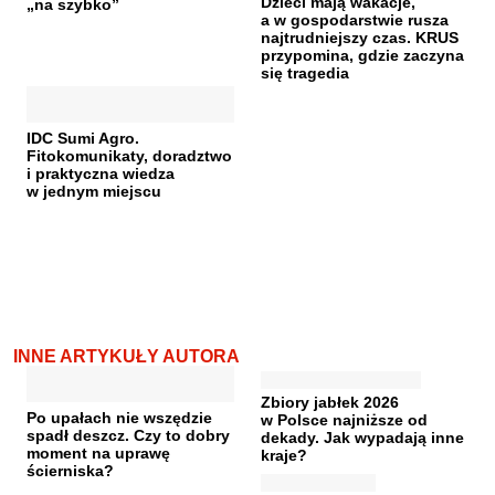
Dzieci mają wakacje,
„na szybko”
a w gospodarstwie rusza
najtrudniejszy czas. KRUS
przypomina, gdzie zaczyna
się tragedia
IDC Sumi Agro.
Fitokomunikaty, doradztwo
i praktyczna wiedza
w jednym miejscu
INNE ARTYKUŁY AUTORA
Zbiory jabłek 2026
Po upałach nie wszędzie
w Polsce najniższe od
spadł deszcz. Czy to dobry
dekady. Jak wypadają inne
moment na uprawę
kraje?
ścierniska?