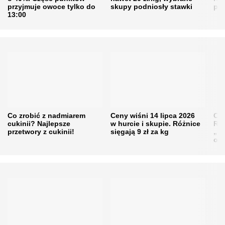
przyjmuje owoce tylko do
skupy podniosły stawki
pr
13:00
Co zrobić z nadmiarem
Ceny wiśni 14 lipca 2026
Cen
cukinii? Najlepsze
w hurcie i skupie. Różnice
Rol
przetwory z cukinii!
sięgają 9 zł za kg
„pe
obn