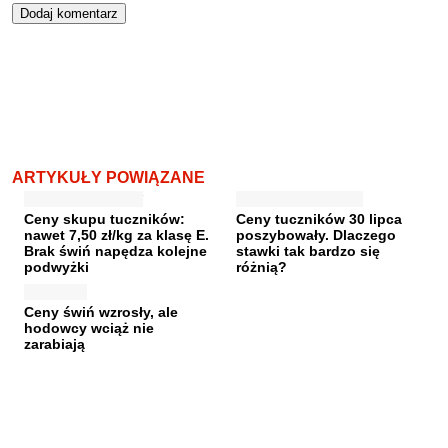
ARTYKUŁY POWIĄZANE
Ceny skupu tuczników:
Ceny tuczników 30 lipca
nawet 7,50 zł/kg za klasę E.
poszybowały. Dlaczego
Brak świń napędza kolejne
stawki tak bardzo się
podwyżki
różnią?
Ceny świń wzrosły, ale
hodowcy wciąż nie
zarabiają