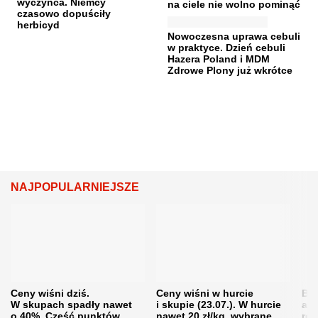
wyczyńca. Niemcy
na ciele nie wolno pominąć
czasowo dopuściły
herbicyd
Nowoczesna uprawa cebuli
w praktyce. Dzień cebuli
Hazera Poland i MDM
Zdrowe Plony już wkrótce
NAJPOPULARNIEJSZE
Ceny wiśni dziś.
Ceny wiśni w hurcie
Będ
W skupach spadły nawet
i skupie (23.07.). W hurcie
agr
o 40%. Część punktów
nawet 20 zł/kg, wybrane
rol