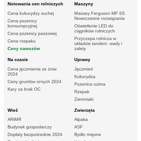
Notowania cen rolniczych
Maszyny
Cena kukurydzy suchej
Massey Ferguson MF 6S.
Nowoczesne rozwiązania
Cena pszenicy
konsumpcyjnej
Oświetlenie LED do
ciągników rolniczych
Cena pszenicy paszowej
Przyczepa rolnicza w
Cena rzepaku
układzie tandem: wady i
Ceny nawozów
zalety
Na czasie
Uprawy
Cena jęczmienia ze żniw
Jęczmień
2024
Kukurydza
Ceny gruntów ornych 2024
Pszenica ozima
Kary za brak OC
Rzepak
Ziemniaki
Wieś
Zwierzęta
ARiMR
Alpaka
Budynek gospodarczy
ASF
Dopłaty bezpośrednie 2024
Bydło mięsne