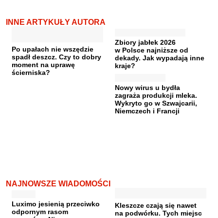
INNE ARTYKUŁY AUTORA
Zbiory jabłek 2026
Po upałach nie wszędzie
w Polsce najniższe od
spadł deszcz. Czy to dobry
dekady. Jak wypadają inne
moment na uprawę
kraje?
ścierniska?
Nowy wirus u bydła
zagraża produkcji mleka.
Wykryto go w Szwajcarii,
Niemczech i Francji
NAJNOWSZE WIADOMOŚCI
Luximo jesienią przeciwko
Kleszcze czają się nawet
odpornym rasom
na podwórku. Tych miejsc