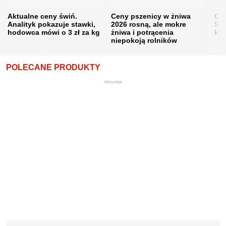
Aktualne ceny świń.
Ceny pszenicy w żniwa
Ce
Analityk pokazuje stawki,
2026 rosną, ale mokre
Sku
hodowca mówi o 3 zł za kg
żniwa i potrącenia
kon
niepokoją rolników
POLECANE PRODUKTY
REKLAMA