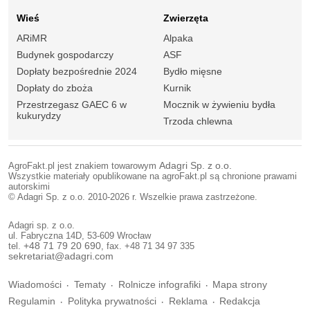
Wieś
Zwierzęta
ARiMR
Alpaka
Budynek gospodarczy
ASF
Dopłaty bezpośrednie 2024
Bydło mięsne
Dopłaty do zboża
Kurnik
Przestrzegasz GAEC 6 w
Mocznik w żywieniu bydła
kukurydzy
Trzoda chlewna
AgroFakt.pl jest znakiem towarowym
Adagri Sp. z o.o.
Wszystkie materiały opublikowane na agroFakt.pl są chronione prawami
autorskimi
© Adagri Sp. z o.o. 2010-2026 r. Wszelkie prawa zastrzeżone.
Adagri sp. z o.o.
ul. Fabryczna 14D, 53-609 Wrocław
tel.
+48 71 79 20 690
, fax. +48 71 34 97 335
sekretariat@adagri.com
Wiadomości
Tematy
Rolnicze infografiki
Mapa strony
Regulamin
Polityka prywatności
Reklama
Redakcja