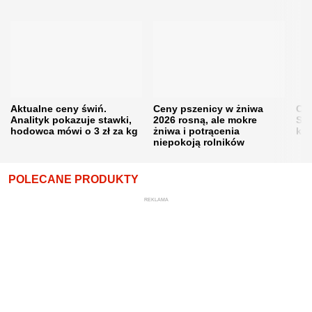
Aktualne ceny świń.
Ceny pszenicy w żniwa
Ce
Analityk pokazuje stawki,
2026 rosną, ale mokre
Sku
hodowca mówi o 3 zł za kg
żniwa i potrącenia
kon
niepokoją rolników
POLECANE PRODUKTY
REKLAMA