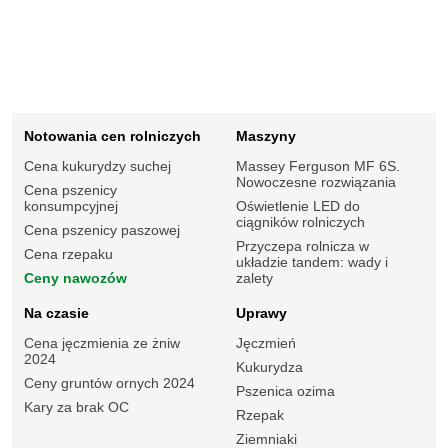
Notowania cen rolniczych
Maszyny
Cena kukurydzy suchej
Massey Ferguson MF 6S.
Nowoczesne rozwiązania
Cena pszenicy
konsumpcyjnej
Oświetlenie LED do
ciągników rolniczych
Cena pszenicy paszowej
Przyczepa rolnicza w
Cena rzepaku
układzie tandem: wady i
Ceny nawozów
zalety
Na czasie
Uprawy
Cena jęczmienia ze żniw
Jęczmień
2024
Kukurydza
Ceny gruntów ornych 2024
Pszenica ozima
Kary za brak OC
Rzepak
Ziemniaki