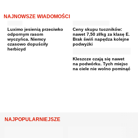
NAJNOWSZE WIADOMOŚCI
Luximo jesienią przeciwko
Ceny skupu tuczników:
odpornym rasom
nawet 7,50 zł/kg za klasę E.
wyczyńca. Niemcy
Brak świń napędza kolejne
czasowo dopuściły
podwyżki
herbicyd
Kleszcze czają się nawet
na podwórku. Tych miejsc
na ciele nie wolno pominąć
NAJPOPULARNIEJSZE