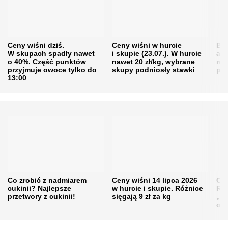
Ceny wiśni dziś.
Ceny wiśni w hurcie
Będ
W skupach spadły nawet
i skupie (23.07.). W hurcie
agr
o 40%. Część punktów
nawet 20 zł/kg, wybrane
rol
przyjmuje owoce tylko do
skupy podniosły stawki
pr
13:00
Co zrobić z nadmiarem
Ceny wiśni 14 lipca 2026
Cen
cukinii? Najlepsze
w hurcie i skupie. Różnice
Rol
przetwory z cukinii!
sięgają 9 zł za kg
„pe
obn