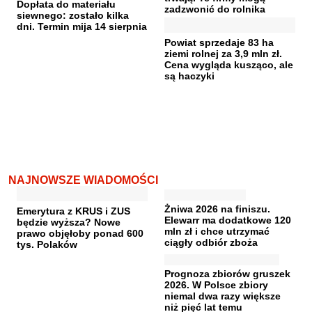
Dopłata do materiału
zadzwonić do rolnika
siewnego: zostało kilka
dni. Termin mija 14 sierpnia
Powiat sprzedaje 83 ha
ziemi rolnej za 3,9 mln zł.
Cena wygląda kusząco, ale
są haczyki
NAJNOWSZE WIADOMOŚCI
Żniwa 2026 na finiszu.
Emerytura z KRUS i ZUS
Elewarr ma dodatkowe 120
będzie wyższa? Nowe
mln zł i chce utrzymać
prawo objęłoby ponad 600
ciągły odbiór zboża
tys. Polaków
Prognoza zbiorów gruszek
2026. W Polsce zbiory
niemal dwa razy większe
niż pięć lat temu