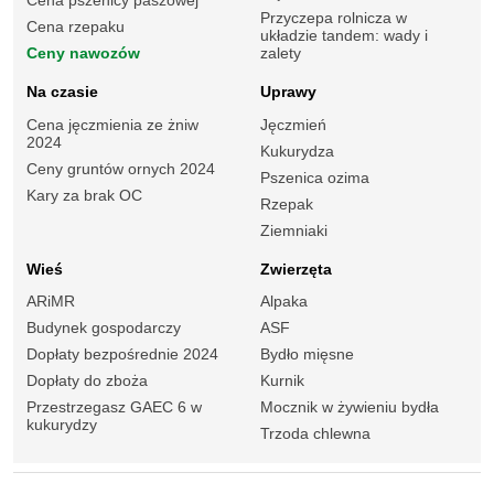
Cena pszenicy paszowej
Przyczepa rolnicza w
Cena rzepaku
układzie tandem: wady i
Ceny nawozów
zalety
Na czasie
Uprawy
Cena jęczmienia ze żniw
Jęczmień
2024
Kukurydza
Ceny gruntów ornych 2024
Pszenica ozima
Kary za brak OC
Rzepak
Ziemniaki
Wieś
Zwierzęta
ARiMR
Alpaka
Budynek gospodarczy
ASF
Dopłaty bezpośrednie 2024
Bydło mięsne
Dopłaty do zboża
Kurnik
Przestrzegasz GAEC 6 w
Mocznik w żywieniu bydła
kukurydzy
Trzoda chlewna