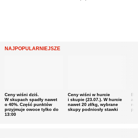
NAJPOPULARNIEJSZE
Ceny wiśni dziś.
Ceny wiśni w hurcie
Będ
W skupach spadły nawet
i skupie (23.07.). W hurcie
agr
o 40%. Część punktów
nawet 20 zł/kg, wybrane
rol
przyjmuje owoce tylko do
skupy podniosły stawki
pr
13:00