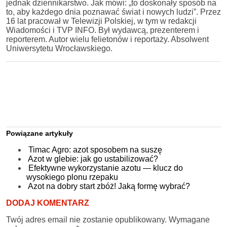
jednak dziennikarstwo. Jak mówi: „to doskonały sposób na
to, aby każdego dnia poznawać świat i nowych ludzi”. Przez
16 lat pracował w Telewizji Polskiej, w tym w redakcji
Wiadomości i TVP INFO. Był wydawcą, prezenterem i
reporterem. Autor wielu felietonów i reportaży. Absolwent
Uniwersytetu Wrocławskiego.
Powiązane artykuły
Timac Agro: azot sposobem na suszę
Azot w glebie: jak go ustabilizować?
Efektywne wykorzystanie azotu — klucz do
wysokiego plonu rzepaku
Azot na dobry start zbóż! Jaką formę wybrać?
DODAJ KOMENTARZ
Twój adres email nie zostanie opublikowany.
Wymagane