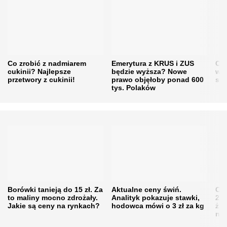
Co zrobić z nadmiarem
Emerytura z KRUS i ZUS
Cen
cukinii? Najlepsze
będzie wyższa? Nowe
w h
przetwory z cukinii!
prawo objęłoby ponad 600
się
tys. Polaków
Borówki tanieją do 15 zł. Za
Aktualne ceny świń.
Cen
to maliny mocno zdrożały.
Analityk pokazuje stawki,
202
Jakie są ceny na rynkach?
hodowca mówi o 3 zł za kg
żni
nie