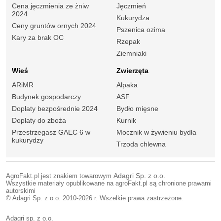
Cena jęczmienia ze żniw
Jęczmień
2024
Kukurydza
Ceny gruntów ornych 2024
Pszenica ozima
Kary za brak OC
Rzepak
Ziemniaki
Wieś
Zwierzęta
ARiMR
Alpaka
Budynek gospodarczy
ASF
Dopłaty bezpośrednie 2024
Bydło mięsne
Dopłaty do zboża
Kurnik
Przestrzegasz GAEC 6 w
Mocznik w żywieniu bydła
kukurydzy
Trzoda chlewna
AgroFakt.pl jest znakiem towarowym
Adagri Sp. z o.o.
Wszystkie materiały opublikowane na agroFakt.pl są chronione prawami
autorskimi
© Adagri Sp. z o.o. 2010-2026 r. Wszelkie prawa zastrzeżone.
Adagri sp. z o.o.