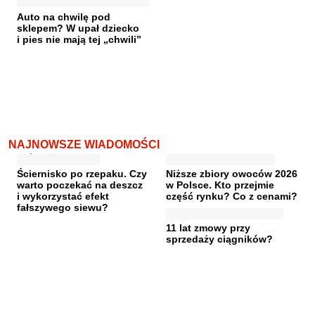
Auto na chwilę pod
sklepem? W upał dziecko
i pies nie mają tej „chwili”
NAJNOWSZE WIADOMOŚCI
Ściernisko po rzepaku. Czy
Niższe zbiory owoców 2026
warto poczekać na deszcz
w Polsce. Kto przejmie
i wykorzystać efekt
część rynku? Co z cenami?
fałszywego siewu?
11 lat zmowy przy
sprzedaży ciągników?