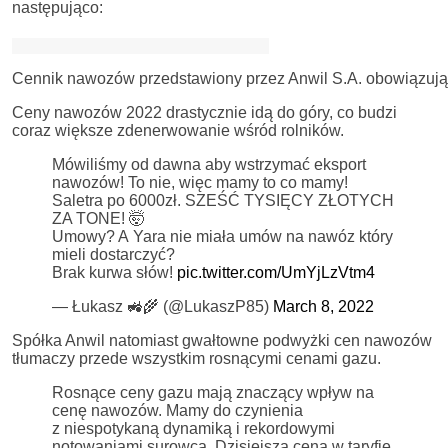
następująco:
Cennik nawozów przedstawiony przez Anwil S.A. obowiązując
Ceny nawozów 2022 drastycznie idą do góry, co budzi
coraz większe zdenerwowanie wśród rolników.
Mówiliśmy od dawna aby wstrzymać eksport
nawozów! To nie, więc mamy to co mamy!
Saletra po 6000zł. SZEŚĆ TYSIĘCY ZŁOTYCH
ZA TONE! 🤯
Umowy? A Yara nie miała umów na nawóz który
mieli dostarczyć?
Brak kurwa słów!
pic.twitter.com/UmYjLzVtm4
— Łukasz 🚜🌾 (@LukaszP85)
March 8, 2022
Spółka Anwil natomiast gwałtowne podwyżki cen nawozów
tłumaczy przede wszystkim rosnącymi cenami gazu.
Rosnące ceny gazu mają znaczący wpływ na
cenę nawozów. Mamy do czynienia
z niespotykaną dynamiką i rekordowymi
notowaniami surowca. Dzisiejsza cena w taryfie