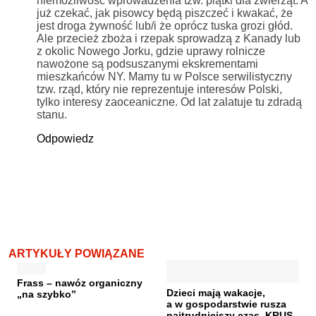
niemożliwość wprowadzenia tzw. piątki dla zwierząt. A
już czekać, jak pisowcy będą piszczeć i kwakać, że
jest droga żywność lub/i że oprócz tuska grozi głód.
Ale przecież zboża i rzepak sprowadzą z Kanady lub
z okolic Nowego Jorku, gdzie uprawy rolnicze
nawożone są podsuszanymi ekskrementami
mieszkańców NY. Mamy tu w Polsce serwilistyczny
tzw. rząd, który nie reprezentuje interesów Polski,
tylko interesy zaoceaniczne. Od lat zalatuje tu zdradą
stanu.
Odpowiedz
ARTYKUŁY POWIĄZANE
Frass – nawóz organiczny
Dzieci mają wakacje,
„na szybko”
a w gospodarstwie rusza
najtrudniejszy czas. KRUS