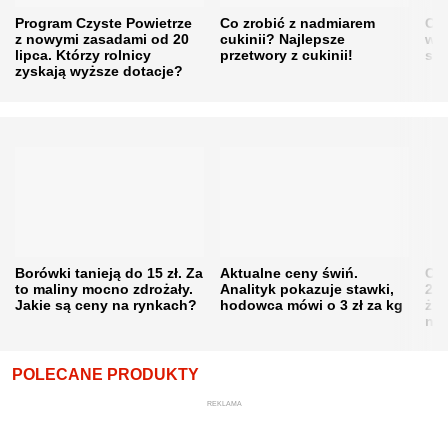
Program Czyste Powietrze
Co zrobić z nadmiarem
Cen
z nowymi zasadami od 20
cukinii? Najlepsze
w h
lipca. Którzy rolnicy
przetwory z cukinii!
się
zyskają wyższe dotacje?
Borówki tanieją do 15 zł. Za
Aktualne ceny świń.
Cen
to maliny mocno zdrożały.
Analityk pokazuje stawki,
202
Jakie są ceny na rynkach?
hodowca mówi o 3 zł za kg
żni
nie
POLECANE PRODUKTY
REKLAMA