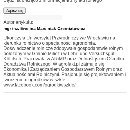
Bądź na bieżąco z informacjami z rynku rolnego
Zapisz się
Autor artykułu:
mgr inż. Ewelina Marciniak-Czerniatowicz
Ukończyła Uniwersytet Przyrodniczy we Wrocławiu na
kierunku rolnictwo o specjalności agronomia.
Doświadczenie rolnicze zdobywała gospodarstwie rolnym
położonym w Gminie Milicz i w Lehr- und Versuchsgut
Köllitsch. Pracowała w ARiMR oraz Dolnośląskim Ośrodku
Doradztwa Rolniczego. W agrofakt.pl zajmuje się
Ekonomiką i Zarządzaniem Gospodarstwem Rolnym oraz
Aktualnościami Rolniczymi. Pasjonuje się projektowaniem i
tworzeniem ogródków w szkle -
www.facebook.com/ogrodkiwszkle/