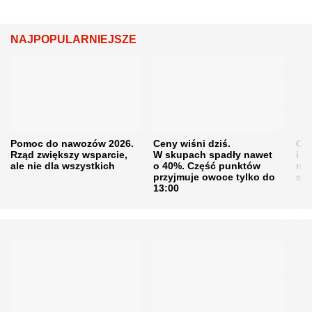
NAJPOPULARNIEJSZE
Pomoc do nawozów 2026.
Ceny wiśni dziś.
Cen
Rząd zwiększy wsparcie,
W skupach spadły nawet
i s
ale nie dla wszystkich
o 40%. Część punktów
naw
przyjmuje owoce tylko do
sku
13:00