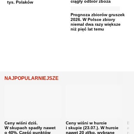
ciągły odbiór zboża
tys. Polaków
Prognoza zbiorów gruszek
2026. W Polsce zbiory
niemal dwa razy większe
niż pięć lat temu
NAJPOPULARNIEJSZE
Ceny wiśni dziś.
Ceny wiśni w hurcie
Będ
W skupach spadły nawet
i skupie (23.07.). W hurcie
agr
o 40%. Część punktów
nawet 20 zł/kg, wybrane
rol