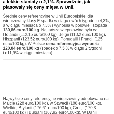
a lekkie staniały o 2,1%. Sprawdźcie, jak
plasowały się ceny mięsa w Unii.
Średnie ceny referencyjne w Unii Europejskiej dla
wieprzowiny klasy E spadła w ciągu dwóch tygodni o 4,3%,
a w ciągu miesiąca o 7,3% i wynosiła w połowie listopada
130,86 euro/100 kg
. Najtańsza wieprzowina była w:
Holandii (112,15 euro/100 kg), Belgii (113,2 euro/100 kg),
Hiszpanii (123,52 euro/100 kg), Portugalii i Francji (125
euro/100 kg). W Polsce
cena referencyjna wynosiła
120,84 euro/100 kg
(spadek o 7,5 % w ciągu 2 tygodni
i o11,9% w ciągu miesiąca).
Najwyższe ceny referencyjne wieprzowiny odnotowano na
Malcie (228 euro/100 kg), w Szwecji (188 euro/100 kg),
Wielkiej Brytanii (176,61 euro/100 kg), Grecji (170,3
euro/100 kg) i Bułgarii (167,92 euro/100kg). W Danii