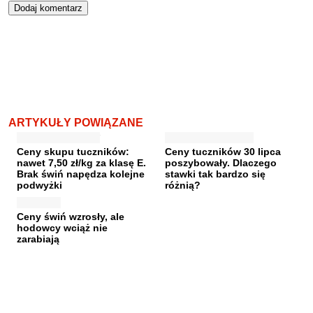
ARTYKUŁY POWIĄZANE
Ceny skupu tuczników:
Ceny tuczników 30 lipca
nawet 7,50 zł/kg za klasę E.
poszybowały. Dlaczego
Brak świń napędza kolejne
stawki tak bardzo się
podwyżki
różnią?
Ceny świń wzrosły, ale
hodowcy wciąż nie
zarabiają