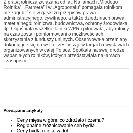
Z prasą rolniczą związana od lat. Na łamach „Młodego
Rolnika”, „Farmera” i w „Agroportalu” pomagała rolnikom
nie zagubić się w gąszczu przepisów prawa
administracyjnego, cywilnego, a także dziedzinach prawa
materialnego: rolnictwa, budownictwa, ochrony środowiska
itp. Objaśniała wszelkie tajniki WPR i pilnowała, aby rolnicy
na czas zostali poinformowani o możliwościach
skorzystania z funduszy unijnych. Obserwowała przemiany
dokonujące się na wsi, uczestnicząc w targach i wystawach
organizowanych w całej Polsce. Spotkała na swej drodze
wspaniałych rolników, których przedstawiała na łamach
czasopism.
Powiązane artykuły
Ceny mięsa w górę: co zdrożało i czemu?
Regionalne zróżnicowanie cen bydła
Ceny bydła i cieląt w dół