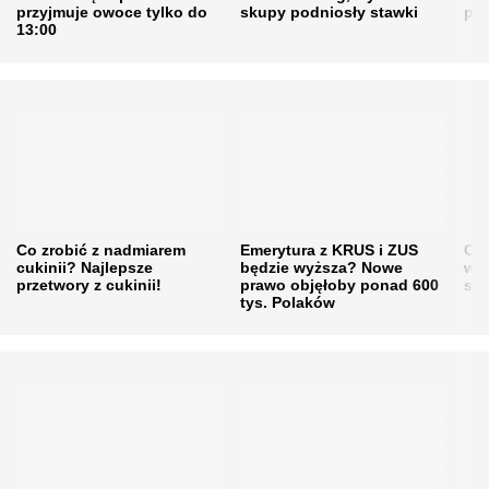
przyjmuje owoce tylko do
skupy podniosły stawki
pr
13:00
Co zrobić z nadmiarem
Emerytura z KRUS i ZUS
Cen
cukinii? Najlepsze
będzie wyższa? Nowe
w h
przetwory z cukinii!
prawo objęłoby ponad 600
się
tys. Polaków