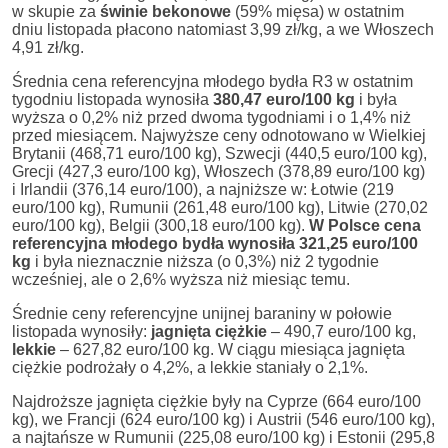
w skupie za
świnie bekonowe
(59% mięsa) w ostatnim
dniu listopada płacono natomiast 3,99 zł/kg, a we Włoszech
4,91 zł/kg.
Średnia cena referencyjna młodego bydła R3 w ostatnim
tygodniu listopada wynosiła
380,47 euro/100 kg
i była
wyższa o 0,2% niż przed dwoma tygodniami i o 1,4% niż
przed miesiącem. Najwyższe ceny odnotowano w Wielkiej
Brytanii (468,71 euro/100 kg), Szwecji (440,5 euro/100 kg),
Grecji (427,3 euro/100 kg), Włoszech (378,89 euro/100 kg)
i Irlandii (376,14 euro/100), a najniższe w: Łotwie (219
euro/100 kg), Rumunii (261,48 euro/100 kg), Litwie (270,02
euro/100 kg), Belgii (300,18 euro/100 kg).
W Polsce cena
referencyjna młodego bydła wynosiła 321,25 euro/100
kg
i była nieznacznie niższa (o 0,3%) niż 2 tygodnie
wcześniej, ale o 2,6% wyższa niż miesiąc temu.
Średnie ceny referencyjne unijnej baraniny w połowie
listopada wynosiły:
jagnięta ciężkie
– 490,7 euro/100 kg,
lekkie
– 627,82 euro/100 kg. W ciągu miesiąca jagnięta
ciężkie podrożały o 4,2%, a lekkie staniały o 2,1%.
Najdroższe jagnięta ciężkie były na Cyprze (664 euro/100
kg), we Francji (624 euro/100 kg) i Austrii (546 euro/100 kg),
a najtańsze w Rumunii (225,08 euro/100 kg) i Estonii (295,8