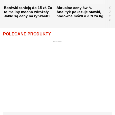
Borówki tanieją do 15 zł. Za
Aktualne ceny świń.
Cen
to maliny mocno zdrożały.
Analityk pokazuje stawki,
202
Jakie są ceny na rynkach?
hodowca mówi o 3 zł za kg
żni
nie
POLECANE PRODUKTY
REKLAMA