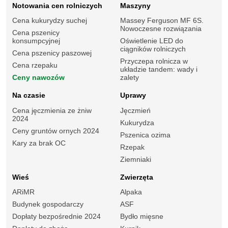
Notowania cen rolniczych
Maszyny
Cena kukurydzy suchej
Massey Ferguson MF 6S.
Nowoczesne rozwiązania
Cena pszenicy
konsumpcyjnej
Oświetlenie LED do
ciągników rolniczych
Cena pszenicy paszowej
Przyczepa rolnicza w
Cena rzepaku
układzie tandem: wady i
Ceny nawozów
zalety
Na czasie
Uprawy
Cena jęczmienia ze żniw
Jęczmień
2024
Kukurydza
Ceny gruntów ornych 2024
Pszenica ozima
Kary za brak OC
Rzepak
Ziemniaki
Wieś
Zwierzęta
ARiMR
Alpaka
Budynek gospodarczy
ASF
Dopłaty bezpośrednie 2024
Bydło mięsne