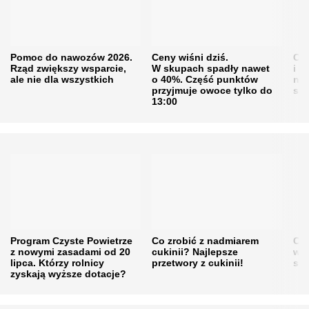
Pomoc do nawozów 2026.
Ceny wiśni dziś.
Cen
Rząd zwiększy wsparcie,
W skupach spadły nawet
i s
ale nie dla wszystkich
o 40%. Część punktów
naw
przyjmuje owoce tylko do
sku
13:00
Program Czyste Powietrze
Co zrobić z nadmiarem
Cen
z nowymi zasadami od 20
cukinii? Najlepsze
w h
lipca. Którzy rolnicy
przetwory z cukinii!
się
zyskają wyższe dotacje?