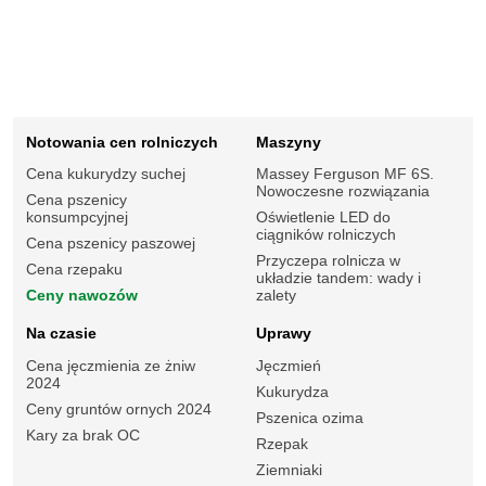
Notowania cen rolniczych
Maszyny
Cena kukurydzy suchej
Massey Ferguson MF 6S.
Nowoczesne rozwiązania
Cena pszenicy
konsumpcyjnej
Oświetlenie LED do
ciągników rolniczych
Cena pszenicy paszowej
Przyczepa rolnicza w
Cena rzepaku
układzie tandem: wady i
Ceny nawozów
zalety
Na czasie
Uprawy
Cena jęczmienia ze żniw
Jęczmień
2024
Kukurydza
Ceny gruntów ornych 2024
Pszenica ozima
Kary za brak OC
Rzepak
Ziemniaki