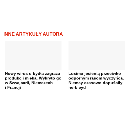
INNE ARTYKUŁY AUTORA
Nowy wirus u bydła zagraża
Luximo jesienią przeciwko
produkcji mleka. Wykryto go
odpornym rasom wyczyńca.
w Szwajcarii, Niemczech
Niemcy czasowo dopuściły
i Francji
herbicyd