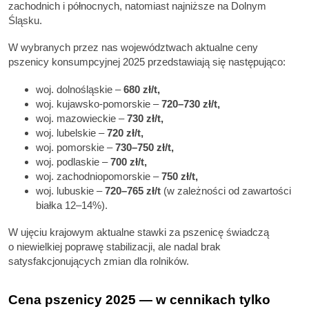
zachodnich i północnych, natomiast najniższe na Dolnym
Śląsku.
W wybranych przez nas województwach aktualne ceny
pszenicy konsumpcyjnej 2025 przedstawiają się następująco:
woj. dolnośląskie –
680 zł/t,
woj. kujawsko-pomorskie –
720–730 zł/t,
woj. mazowieckie –
730 zł/t,
woj. lubelskie –
720 zł/t,
woj. pomorskie –
730–750 zł/t,
woj. podlaskie –
700 zł/t,
woj. zachodniopomorskie –
750 zł/t,
woj. lubuskie –
720–765 zł/t
(w zależności od zawartości
białka 12–14%).
W ujęciu krajowym aktualne stawki za pszenicę świadczą
o niewielkiej poprawę stabilizacji, ale nadal brak
satysfakcjonujących zmian dla rolników.
Cena pszenicy 2025 — w cennikach tylko