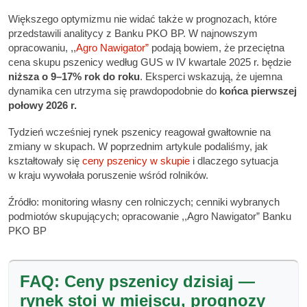
Większego optymizmu nie widać także w prognozach, które
przedstawili analitycy z Banku PKO BP. W najnowszym
opracowaniu, ,,
Agro Nawigator”
podają bowiem, że przeciętna
cena skupu pszenicy według GUS w IV kwartale 2025 r. będzie
niższa o 9–17% rok do roku
. Eksperci wskazują, że ujemna
dynamika cen utrzyma się prawdopodobnie do
końca pierwszej
połowy 2026 r.
Tydzień wcześniej rynek pszenicy reagował gwałtownie na
zmiany w skupach. W poprzednim artykule podaliśmy, jak
kształtowały się
ceny pszenicy w skupie
i dlaczego sytuacja
w kraju wywołała poruszenie wśród rolników.
Źródło: monitoring własny cen rolniczych; cenniki wybranych
podmiotów skupujących; opracowanie ,,Agro Nawigator” Banku
PKO BP
FAQ: Ceny pszenicy dzisiaj —
rynek stoi w miejscu, prognozy