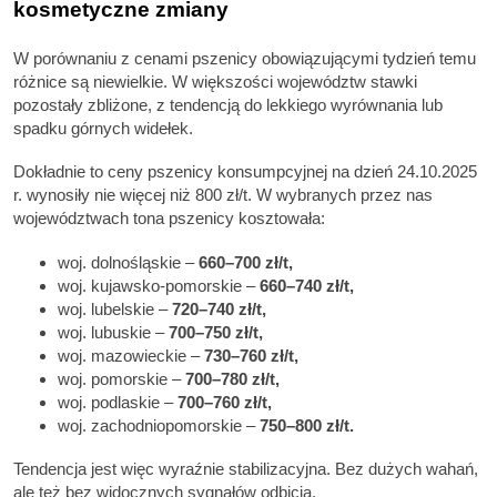
kosmetyczne zmiany
W porównaniu z cenami pszenicy obowiązującymi tydzień temu
różnice są niewielkie. W większości województw stawki
pozostały zbliżone, z tendencją do lekkiego wyrównania lub
spadku górnych widełek.
Dokładnie to ceny pszenicy konsumpcyjnej na dzień 24.10.2025
r. wynosiły nie więcej niż 800 zł/t. W wybranych przez nas
województwach tona pszenicy kosztowała:
woj. dolnośląskie –
660–700 zł/t,
woj. kujawsko-pomorskie –
660–740 zł/t,
woj. lubelskie –
720–740 zł/t,
woj. lubuskie –
700–750 zł/t,
woj. mazowieckie –
730–760 zł/t,
woj. pomorskie –
700–780 zł/t,
woj. podlaskie –
700–760 zł/t,
woj. zachodniopomorskie –
750–800 zł/t.
Tendencja jest więc wyraźnie stabilizacyjna. Bez dużych wahań,
ale też bez widocznych sygnałów odbicia.