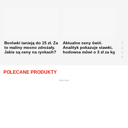
Borówki tanieją do 15 zł. Za
Aktualne ceny świń.
Cen
to maliny mocno zdrożały.
Analityk pokazuje stawki,
202
Jakie są ceny na rynkach?
hodowca mówi o 3 zł za kg
żni
nie
POLECANE PRODUKTY
REKLAMA