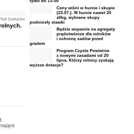
tylko do 13:00
Ceny wiśni w hurcie i skupie
(23.07.). W hurcie nawet 20
zł/kg, wybrane skupy
 Piotr Szafraniec
podniosły stawki
rolnych.
Będzie wsparcie na agregaty
prądotwórcze dla rolników
i ochronę sadów przed
gradem
Program Czyste Powietrze
z nowymi zasadami od 20
lipca. Którzy rolnicy zyskają
wyższe dotacje?
ą
emające