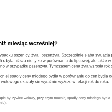
niż miesiąc wcześniej?
ypadku pszenicy, żyta i pszenżyta. Szczególnie słaba sytuacja
 r. była niższa nie tylko w porównaniu do lipcowej, ale także 
ano w przypadku pszenżyta. Tymczasem cena żyta wzrosła rok d
ocniej spadły ceny młodego bydła w porównaniu do cen bydła o
wołowego okazały się wyraźnie wyższe w relacji rok do roku.
kupie był żywiec wołowy, przy czym mocniej spadły ceny młodego bydła
ie).