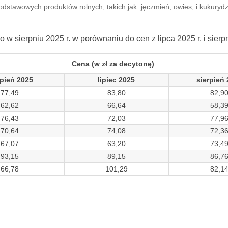
dstawowych produktów rolnych, takich jak: jęczmień, owies, i kukurydz
 sierpniu 2025 r. w porównaniu do cen z lipca 2025 r. i sierpn
Cena (w zł za decytonę)
rpień 2025
lipiec 2025
sierpień
77,49
83,80
82,9
62,62
66,64
58,3
76,43
72,03
77,9
70,64
74,08
72,3
67,07
63,20
73,4
93,15
89,15
86,7
66,78
101,29
82,1