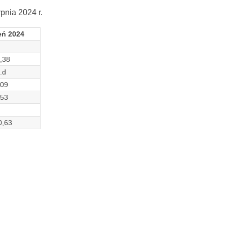
pnia 2024 r.
eń 2024
,38
.d
,09
,53
0,63