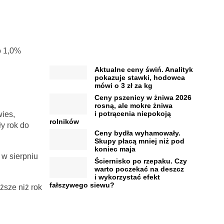
o 1,0%
Aktualne ceny świń. Analityk
pokazuje stawki, hodowca
mówi o 3 zł za kg
Ceny pszenicy w żniwa 2026
rosną, ale mokre żniwa
i potrącenia niepokoją
wies,
rolników
y rok do
Ceny bydła wyhamowały.
Skupy płacą mniej niż pod
koniec maja
 w sierpniu
Ściernisko po rzepaku. Czy
warto poczekać na deszcz
i wykorzystać efekt
fałszywego siewu?
sze niż rok