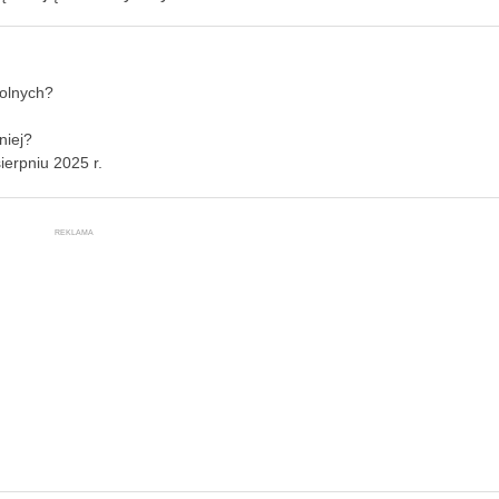
rolnych?
niej?
erpniu 2025 r.
REKLAMA