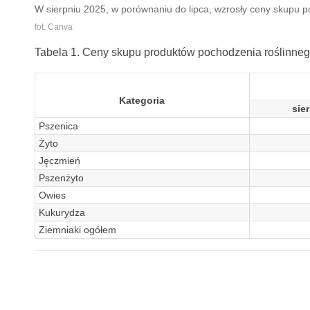
W sierpniu 2025, w porównaniu do lipca, wzrosły ceny skupu po
fot. Canva
Tabela 1. Ceny skupu produktów pochodzenia roślinnego w
Kategoria
sie
Pszenica
Żyto
Jęczmień
Pszenżyto
Owies
Kukurydza
Ziemniaki ogółem