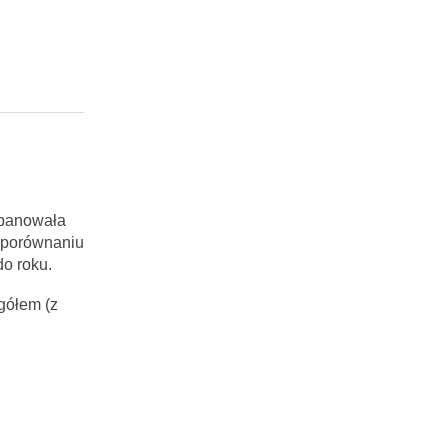
 panowała
w porównaniu
o roku.
gółem (z