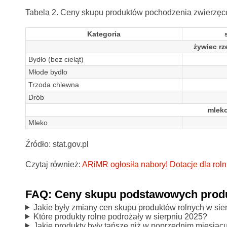
Tabela 2. Ceny skupu produktów pochodzenia zwierzęcego
Kategoria
żywiec rz
Bydło (bez cieląt)
Młode bydło
Trzoda chlewna
Drób
mleko
Mleko
Źródło: stat.gov.pl
Czytaj również:
ARiMR ogłosiła nabory! Dotacje dla rol
FAQ: Ceny skupu podstawowych produk
Jakie były zmiany cen skupu produktów rolnych w sie
Które produkty rolne podrożały w sierpniu 2025?
Jakie produkty były tańsze niż w poprzednim miesiąc