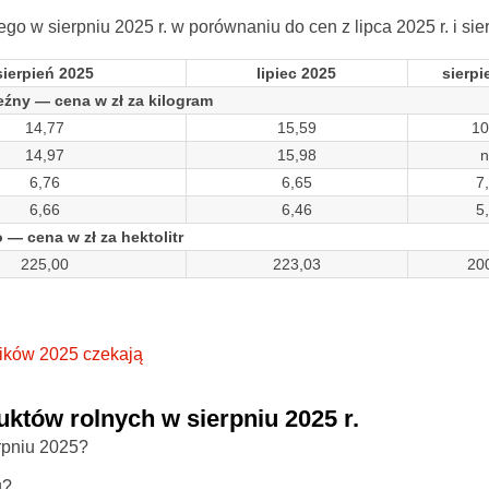
 w sierpniu 2025 r. w porównaniu do cen z lipca 2025 r. i sier
sierpień 2025
lipiec 2025
sierpi
eźny — cena w zł za kilogram
14,77
15,59
10
14,97
15,98
n
6,76
6,65
7
6,66
6,46
5
 — cena w zł za hektolitr
225,00
223,03
20
ników 2025 czekają
tów rolnych w sierpniu 2025 r.
rpniu 2025?
u?