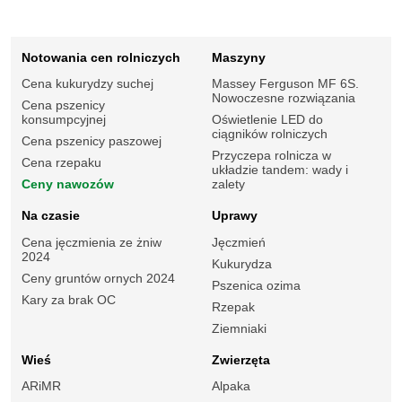
Notowania cen rolniczych
Maszyny
Cena kukurydzy suchej
Massey Ferguson MF 6S.
Nowoczesne rozwiązania
Cena pszenicy
konsumpcyjnej
Oświetlenie LED do
ciągników rolniczych
Cena pszenicy paszowej
Przyczepa rolnicza w
Cena rzepaku
układzie tandem: wady i
Ceny nawozów
zalety
Na czasie
Uprawy
Cena jęczmienia ze żniw
Jęczmień
2024
Kukurydza
Ceny gruntów ornych 2024
Pszenica ozima
Kary za brak OC
Rzepak
Ziemniaki
Wieś
Zwierzęta
ARiMR
Alpaka