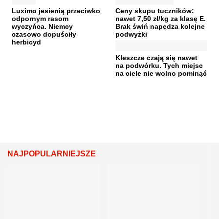
Luximo jesienią przeciwko
Ceny skupu tuczników:
odpornym rasom
nawet 7,50 zł/kg za klasę E.
wyczyńca. Niemcy
Brak świń napędza kolejne
czasowo dopuściły
podwyżki
herbicyd
Kleszcze czają się nawet
na podwórku. Tych miejsc
na ciele nie wolno pominąć
NAJPOPULARNIEJSZE