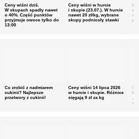
Ceny wiśni dziś.
Ceny wiśni w hurcie
Będ
W skupach spadły nawet
i skupie (23.07.). W hurcie
agr
o 40%. Część punktów
nawet 20 zł/kg, wybrane
rol
przyjmuje owoce tylko do
skupy podniosły stawki
pr
13:00
Co zrobić z nadmiarem
Ceny wiśni 14 lipca 2026
Cen
cukinii? Najlepsze
w hurcie i skupie. Różnice
Rol
przetwory z cukinii!
sięgają 9 zł za kg
„pe
obn