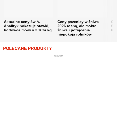
Aktualne ceny świń.
Ceny pszenicy w żniwa
Ce
Analityk pokazuje stawki,
2026 rosną, ale mokre
Sku
hodowca mówi o 3 zł za kg
żniwa i potrącenia
kon
niepokoją rolników
POLECANE PRODUKTY
REKLAMA