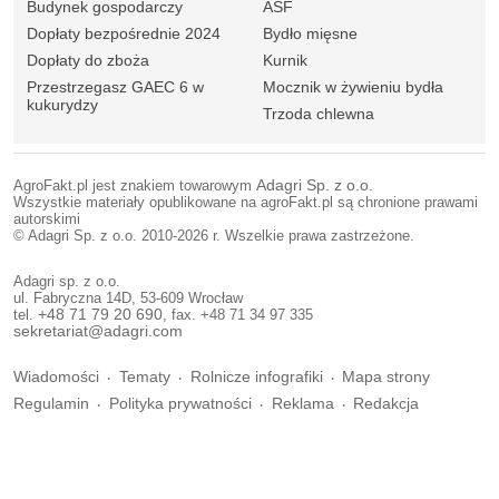
Budynek gospodarczy
ASF
Dopłaty bezpośrednie 2024
Bydło mięsne
Dopłaty do zboża
Kurnik
Przestrzegasz GAEC 6 w
Mocznik w żywieniu bydła
kukurydzy
Trzoda chlewna
AgroFakt.pl jest znakiem towarowym
Adagri Sp. z o.o.
Wszystkie materiały opublikowane na agroFakt.pl są chronione prawami
autorskimi
© Adagri Sp. z o.o. 2010-2026 r. Wszelkie prawa zastrzeżone.
Adagri sp. z o.o.
ul. Fabryczna 14D, 53-609 Wrocław
tel.
+48 71 79 20 690
, fax. +48 71 34 97 335
sekretariat@adagri.com
Wiadomości
Tematy
Rolnicze infografiki
Mapa strony
Regulamin
Polityka prywatności
Reklama
Redakcja