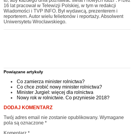
to, aby każdego dnia poznawać świat i nowych ludzi”. Przez
16 lat pracował w Telewizji Polskiej, w tym w redakcji
Wiadomości i TVP INFO. Był wydawcą, prezenterem i
reporterem. Autor wielu felietonów i reportaży. Absolwent
Uniwersytetu Wrocławskiego.
Powiązane artykuły
Co zamierza minister rolnictwa?
Co chce zrobić nowy minister rolnictwa?
Minister Jurgiel: więcej dla rolnictwa
Nowy rok w rolnictwie. Co przyniesie 2018?
DODAJ KOMENTARZ
Twój adres email nie zostanie opublikowany.
Wymagane
pola są oznaczone
*
Komentarz
*