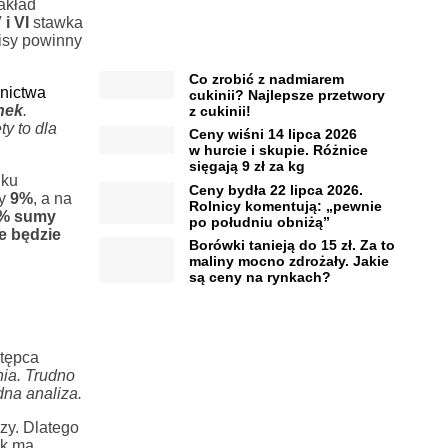
akład
 i VI
stawka
isy powinny
Co zrobić z nadmiarem
lnictwa
cukinii? Najlepsze przetwory
nek
.
z cukinii!
y to dla
Ceny wiśni 14 lipca 2026
w hurcie i skupie. Różnice
sięgają 9 zł za kg
lku
Ceny bydła 22 lipca 2026.
zy
9%
, a na
Rolnicy komentują: „pewnie
5% sumy
po południu obniżą”
e będzie
Borówki tanieją do 15 zł. Za to
maliny mocno zdrożały. Jakie
są ceny na rynkach?
stępca
nia. Trudno
dna analiza.
zy. Dlatego
yk ma