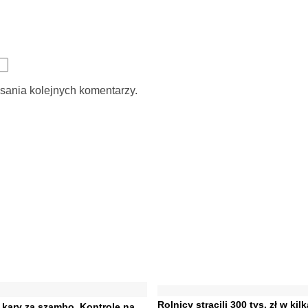
sania kolejnych komentarzy.
Rolnicy stracili 300 tys. zł w kil
ł kary za szambo. Kontrole na