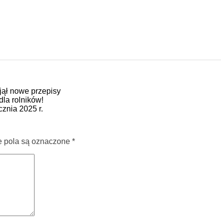
jął nowe przepisy
la rolników!
znia 2025 r.
pola są oznaczone
*