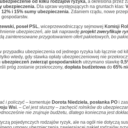
 ubezpieczenie od kilku rodzajów ryzyka,
a określona przez z
y ubezpieczenia.
Dla upraw występujących na gruntach klas:
V
:
12% i 15% sumy ubezpieczenia
. Zdaniem rządu, nowe przep
 gospodarstw.
zewski, poseł PSL
, wiceprzewodniczący sejmowej
Komisji Ro
hnienie ubezpieczeń, ale tak naprawdę
projekt zweryfikuje ry
ą zainteresowane przygotowaniem ofert pakietowych, bo pakiet
w przypadku ubezpieczenia od jednego ryzyka lub łącznie od ki
tylko wtedy, gdy stawka opłaty ubezpieczeniowej nie przekroc
u
ubezpieczeń zwierząt gospodarskich
utrzymano stawkę
0,
eśli próg zostanie przekroczony,
dopłata budżetowa
do
65% ni
ać i policzyć
– komentuje
Dorota Niedziela, posłanka PO
i za
woju Wsi
. –
Cel jest słuszny – zachęcić rolników do ubezpiecza
 jednocześnie nie zrujnuje budżetu, dlatego konieczna jest dokła
yczą pojedynczych rodzajów ryzyk, ale na ogół nie dotyczą sus
lnego umowy ubezpieczenia zawierającej pakiet rodzajów ryz