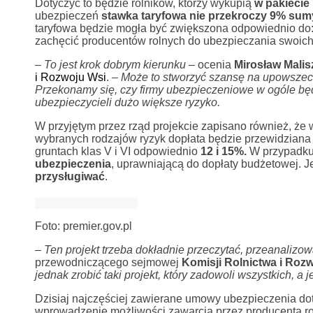
Dotyczyć to będzie rolników, którzy wykupią
w pakiecie
ubezpieczeń
stawka taryfowa nie przekroczy 9% sum
taryfowa będzie mogła być zwiększona odpowiednio do
zachęcić producentów rolnych do ubezpieczania swoich
– To jest krok dobrym kierunku
– ocenia
Mirosław Malis
i Rozwoju Wsi
.
– Może to stworzyć szansę na upowszec
Przekonamy się, czy firmy ubezpieczeniowe w ogóle będ
ubezpieczycieli dużo większe ryzyko.
W przyjętym przez rząd projekcie zapisano również, że 
wybranych rodzajów ryzyk dopłata będzie przewidziana 
gruntach klas V i VI odpowiednio
12 i 15%.
W przypadk
ubezpieczenia
, uprawniającą do dopłaty budżetowej. J
przysługiwać
.
Foto: premier.gov.pl
– Ten projekt trzeba dokładnie przeczytać, przeanalizow
przewodniczącego sejmowej
Komisji Rolnictwa i Roz
jednak zrobić taki projekt, który zadowoli wszystkich, a
Dzisiaj najczęściej zawierane umowy ubezpieczenia dot
wprowadzenie możliwości zawarcia przez producenta ro