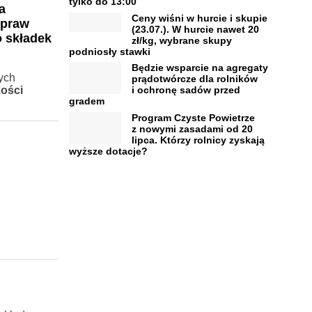
tylko do 13:00
a
Ceny wiśni w hurcie i skupie
upraw
(23.07.). W hurcie nawet 20
o składek
zł/kg, wybrane skupy
podniosły stawki
Będzie wsparcie na agregaty
ych
prądotwórcze dla rolników
ości
i ochronę sadów przed
gradem
Program Czyste Powietrze
z nowymi zasadami od 20
lipca. Którzy rolnicy zyskają
wyższe dotacje?