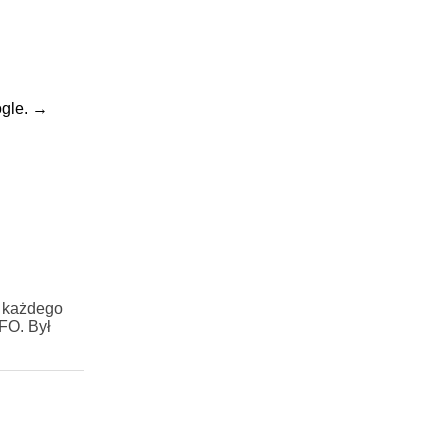
gle.
→
y każdego
FO. Był