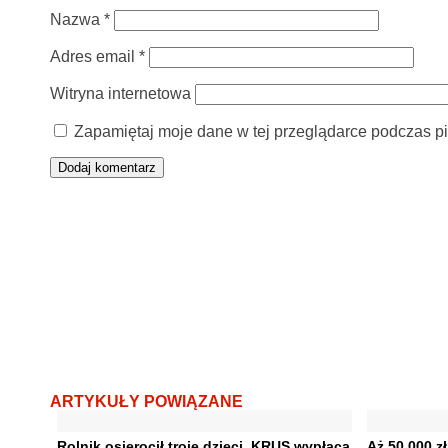
Nazwa
*
Adres email
*
Witryna internetowa
Zapamiętaj moje dane w tej przeglądarce podczas pi
ARTYKUŁY POWIĄZANE
Rolnik osierocił troje dzieci. KRUS wypłaca
Aż 50 000 z