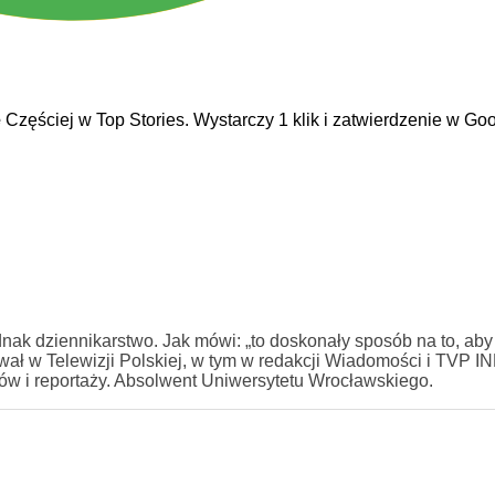
e
Częściej w Top Stories. Wystarczy 1 klik i zatwierdzenie w Goo
ednak dziennikarstwo. Jak mówi: „to doskonały sposób na to, ab
wał w Telewizji Polskiej, w tym w redakcji Wiadomości i TVP IN
nów i reportaży. Absolwent Uniwersytetu Wrocławskiego.