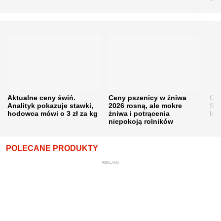
Aktualne ceny świń.
Ceny pszenicy w żniwa
Ce
Analityk pokazuje stawki,
2026 rosną, ale mokre
Sku
hodowca mówi o 3 zł za kg
żniwa i potrącenia
kon
niepokoją rolników
POLECANE PRODUKTY
REKLAMA