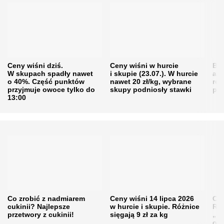
Ceny wiśni dziś.
Ceny wiśni w hurcie
Będ
W skupach spadły nawet
i skupie (23.07.). W hurcie
agr
o 40%. Część punktów
nawet 20 zł/kg, wybrane
rol
przyjmuje owoce tylko do
skupy podniosły stawki
pr
13:00
Co zrobić z nadmiarem
Ceny wiśni 14 lipca 2026
Cen
cukinii? Najlepsze
w hurcie i skupie. Różnice
Rol
przetwory z cukinii!
sięgają 9 zł za kg
„pe
obn