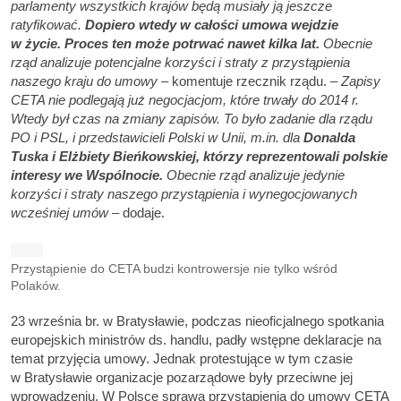
parlamenty wszystkich krajów będą musiały ją jeszcze
ratyfikować.
Dopiero wtedy w całości umowa wejdzie
w życie. Proces ten może potrwać nawet kilka lat.
Obecnie
rząd analizuje potencjalne korzyści i straty z przystąpienia
naszego kraju do umowy
– komentuje rzecznik rządu. –
Zapisy
CETA nie podlegają już negocjacjom, które trwały do 2014 r.
Wtedy był czas na zmiany zapisów. To było zadanie dla rządu
PO i PSL, i przedstawicieli Polski w Unii, m.in. dla
Donalda
Tuska i Elżbiety Bieńkowskiej, którzy reprezentowali polskie
interesy we Wspólnocie.
Obecnie rząd analizuje jedynie
korzyści i straty naszego przystąpienia i wynegocjowanych
wcześniej umów
– dodaje.
Przystąpienie do CETA budzi kontrowersje nie tylko wśród
Polaków.
23 września br. w Bratysławie, podczas nieoficjalnego spotkania
europejskich ministrów ds. handlu, padły wstępne deklaracje na
temat przyjęcia umowy. Jednak protestujące w tym czasie
w Bratysławie organizacje pozarządowe były przeciwne jej
wprowadzeniu. W Polsce sprawa przystąpienia do umowy CETA