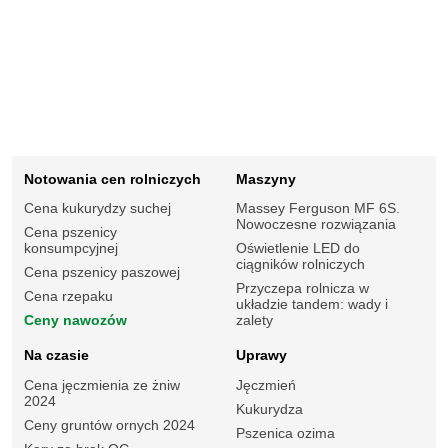
Notowania cen rolniczych
Maszyny
Cena kukurydzy suchej
Massey Ferguson MF 6S.
Nowoczesne rozwiązania
Cena pszenicy
konsumpcyjnej
Oświetlenie LED do
ciągników rolniczych
Cena pszenicy paszowej
Przyczepa rolnicza w
Cena rzepaku
układzie tandem: wady i
Ceny nawozów
zalety
Na czasie
Uprawy
Cena jęczmienia ze żniw
Jęczmień
2024
Kukurydza
Ceny gruntów ornych 2024
Pszenica ozima