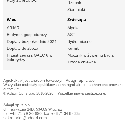
Kary za brak OC
Rzepak
Ziemniaki
Wieś
Zwierzęta
ARiMR
Alpaka
Budynek gospodarczy
ASF
Dopłaty bezpośrednie 2024
Bydło mięsne
Dopłaty do zboża
Kurnik
Przestrzegasz GAEC 6 w
Mocznik w żywieniu bydła
kukurydzy
Trzoda chlewna
AgroFakt.pl jest znakiem towarowym
Adagri Sp. z o.o.
Wszystkie materiały opublikowane na agroFakt.pl są chronione prawami
autorskimi
© Adagri Sp. z o.o. 2010-2026 r. Wszelkie prawa zastrzeżone.
Adagri sp. z o.o.
ul. Fabryczna 14D, 53-609 Wrocław
tel.
+48 71 79 20 690
, fax. +48 71 34 97 335
sekretariat@adagri.com