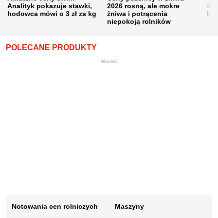
Analityk pokazuje stawki,
2026 rosną, ale mokre
Sku
hodowca mówi o 3 zł za kg
żniwa i potrącenia
kon
niepokoją rolników
POLECANE PRODUKTY
REKLAMA
Notowania cen rolniczych
Maszyny