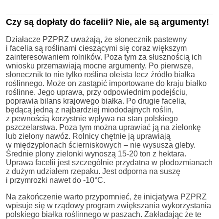
Czy są dopłaty do facelii? Nie, ale są argumenty!
Działacze PZPRZ uważają, że słonecznik pastewny
i facelia są roślinami cieszącymi się coraz większym
zainteresowaniem rolników. Poza tym za słusznością ich
wniosku przemawiają mocne argumenty. Po pierwsze,
słonecznik to nie tylko roślina oleista lecz źródło białka
roślinnego. Może on zastąpić importowane do kraju białko
roślinne. Jego uprawa, przy odpowiednim podejściu,
poprawia bilans krajowego białka. Po drugie facelia,
będącą jedną z najbardziej miododajnych roślin,
z pewnością korzystnie wpływa na stan polskiego
pszczelarstwa. Poza tym można uprawiać ją na zielonkę
lub zielony nawóz. Rolnicy chętnie ją uprawiają
w międzyplonach ścierniskowych – nie wysusza gleby.
Średnie plony zielonki wynoszą 15-20 ton z hektara.
Uprawa facelii jest szczególnie przydatna w płodozmianach
z dużym udziałem rzepaku. Jest odporna na suszę
i przymrozki nawet do -10°C.
Na zakończenie warto przypomnieć, że inicjatywa PZPRZ
wpisuje się w rządowy program zwiększania wykorzystania
polskiego białka roślinnego w paszach. Zakładając że te