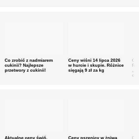
Co zrobić z nadmiarem
Ceny wiśni 14 lipca 2026
Cen
cukinii? Najlepsze
w hurcie i skupie. Różnice
Rol
przetwory z cukinii!
sięgają 9 zł za kg
„pe
obn
Aktualne ceny świń.
Ceny pszenicy w żniwa
Ce