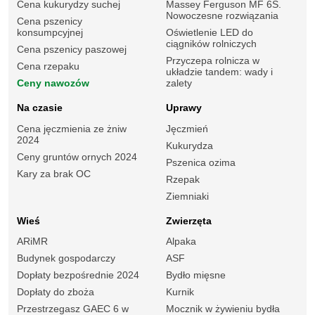
Cena kukurydzy suchej
Massey Ferguson MF 6S.
Nowoczesne rozwiązania
Cena pszenicy
konsumpcyjnej
Oświetlenie LED do
ciągników rolniczych
Cena pszenicy paszowej
Przyczepa rolnicza w
Cena rzepaku
układzie tandem: wady i
Ceny nawozów
zalety
Na czasie
Uprawy
Cena jęczmienia ze żniw
Jęczmień
2024
Kukurydza
Ceny gruntów ornych 2024
Pszenica ozima
Kary za brak OC
Rzepak
Ziemniaki
Wieś
Zwierzęta
ARiMR
Alpaka
Budynek gospodarczy
ASF
Dopłaty bezpośrednie 2024
Bydło mięsne
Dopłaty do zboża
Kurnik
Przestrzegasz GAEC 6 w
Mocznik w żywieniu bydła