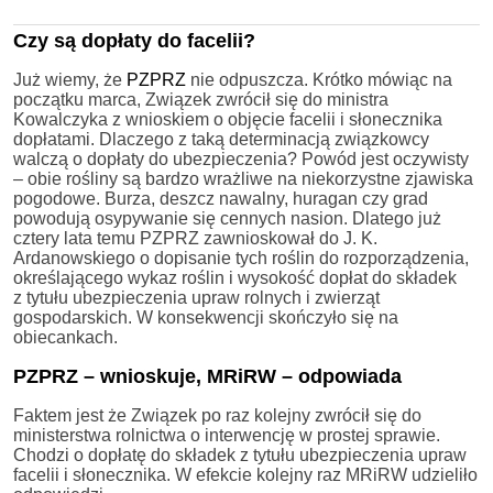
Czy są dopłaty do facelii?
Już wiemy, że
PZPRZ
nie odpuszcza. Krótko mówiąc na
początku marca, Związek zwrócił się do ministra
Kowalczyka z wnioskiem o objęcie facelii i słonecznika
dopłatami. Dlaczego z taką determinacją związkowcy
walczą o dopłaty do ubezpieczenia? Powód jest oczywisty
– obie rośliny są bardzo wrażliwe na niekorzystne zjawiska
pogodowe. Burza, deszcz nawalny, huragan czy grad
powodują osypywanie się cennych nasion. Dlatego już
cztery lata temu PZPRZ zawnioskował do J. K.
Ardanowskiego o dopisanie tych roślin do rozporządzenia,
określającego wykaz roślin i wysokość dopłat do składek
z tytułu ubezpieczenia upraw rolnych i zwierząt
gospodarskich. W konsekwencji skończyło się na
obiecankach.
PZPRZ – wnioskuje, MRiRW – odpowiada
Faktem jest że Związek po raz kolejny zwrócił się do
ministerstwa rolnictwa o interwencję w prostej sprawie.
Chodzi o dopłatę do składek z tytułu ubezpieczenia upraw
facelii i słonecznika. W efekcie kolejny raz MRiRW udzieliło