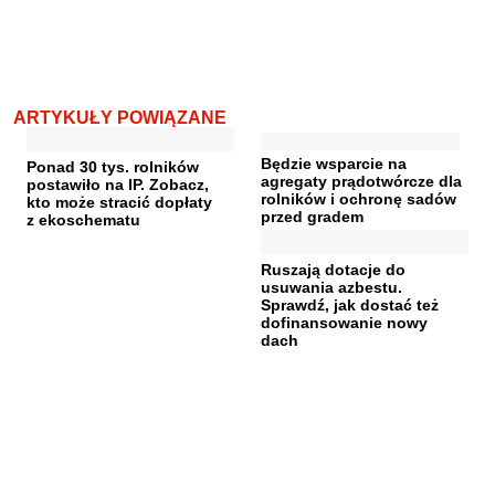
ARTYKUŁY POWIĄZANE
Będzie wsparcie na
Ponad 30 tys. rolników
agregaty prądotwórcze dla
postawiło na IP. Zobacz,
rolników i ochronę sadów
kto może stracić dopłaty
przed gradem
z ekoschematu
Ruszają dotacje do
usuwania azbestu.
Sprawdź, jak dostać też
dofinansowanie nowy
dach