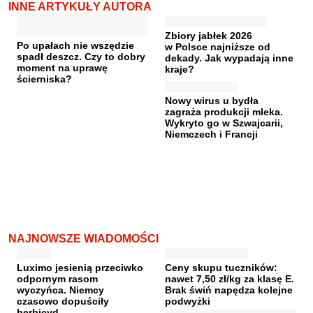
INNE ARTYKUŁY AUTORA
Zbiory jabłek 2026
Po upałach nie wszędzie
w Polsce najniższe od
spadł deszcz. Czy to dobry
dekady. Jak wypadają inne
moment na uprawę
kraje?
ścierniska?
Nowy wirus u bydła
zagraża produkcji mleka.
Wykryto go w Szwajcarii,
Niemczech i Francji
NAJNOWSZE WIADOMOŚCI
Luximo jesienią przeciwko
Ceny skupu tuczników:
odpornym rasom
nawet 7,50 zł/kg za klasę E.
wyczyńca. Niemcy
Brak świń napędza kolejne
czasowo dopuściły
podwyżki
herbicyd