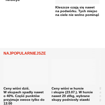
Kleszcze czają się nawet
na podwórku. Tych miejsc
na ciele nie wolno pominąć
NAJPOPULARNIEJSZE
Ceny wiśni dziś.
Ceny wiśni w hurcie
Będ
W skupach spadły nawet
i skupie (23.07.). W hurcie
agr
o 40%. Część punktów
nawet 20 zł/kg, wybrane
rol
przyjmuje owoce tylko do
skupy podniosły stawki
pr
13:00