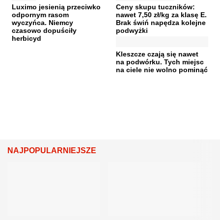
Luximo jesienią przeciwko
Ceny skupu tuczników:
odpornym rasom
nawet 7,50 zł/kg za klasę E.
wyczyńca. Niemcy
Brak świń napędza kolejne
czasowo dopuściły
podwyżki
herbicyd
Kleszcze czają się nawet
na podwórku. Tych miejsc
na ciele nie wolno pominąć
NAJPOPULARNIEJSZE