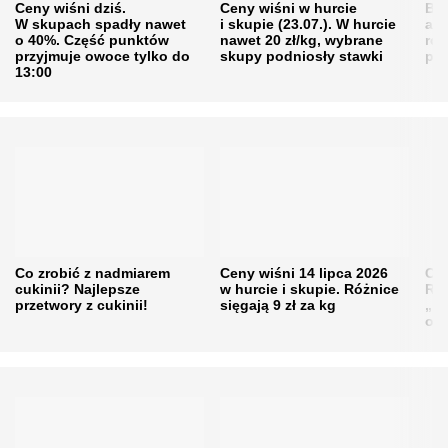
Ceny wiśni dziś.
Ceny wiśni w hurcie
Będ
W skupach spadły nawet
i skupie (23.07.). W hurcie
agr
o 40%. Część punktów
nawet 20 zł/kg, wybrane
rol
przyjmuje owoce tylko do
skupy podniosły stawki
pr
13:00
Co zrobić z nadmiarem
Ceny wiśni 14 lipca 2026
Cen
cukinii? Najlepsze
w hurcie i skupie. Różnice
Rol
przetwory z cukinii!
sięgają 9 zł za kg
„pe
obn