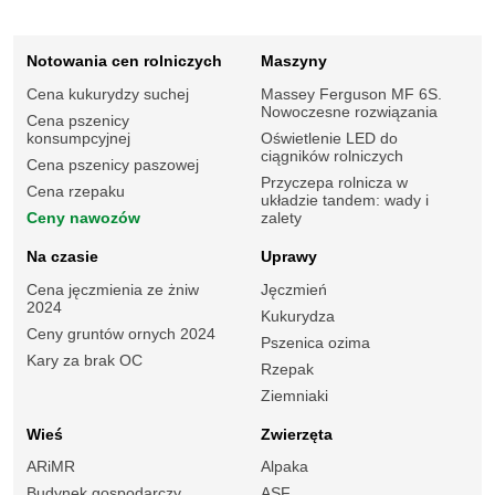
Notowania cen rolniczych
Maszyny
Cena kukurydzy suchej
Massey Ferguson MF 6S.
Nowoczesne rozwiązania
Cena pszenicy
konsumpcyjnej
Oświetlenie LED do
ciągników rolniczych
Cena pszenicy paszowej
Przyczepa rolnicza w
Cena rzepaku
układzie tandem: wady i
Ceny nawozów
zalety
Na czasie
Uprawy
Cena jęczmienia ze żniw
Jęczmień
2024
Kukurydza
Ceny gruntów ornych 2024
Pszenica ozima
Kary za brak OC
Rzepak
Ziemniaki
Wieś
Zwierzęta
ARiMR
Alpaka
Budynek gospodarczy
ASF