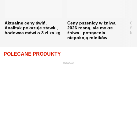
Aktualne ceny świń.
Ceny pszenicy w żniwa
Ce
Analityk pokazuje stawki,
2026 rosną, ale mokre
Sku
hodowca mówi o 3 zł za kg
żniwa i potrącenia
kon
niepokoją rolników
POLECANE PRODUKTY
REKLAMA