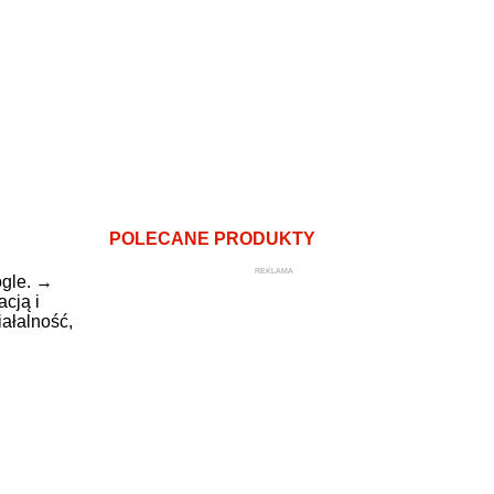
POLECANE PRODUKTY
REKLAMA
gle.
→
cją i
ałalność,