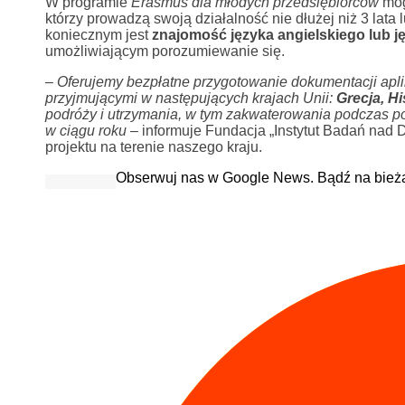
W programie
Erasmus dla młodych przedsiębiorców
mog
którzy prowadzą swoją działalność nie dłużej niż 3 lat
koniecznym jest
znajomość języka angielskiego lub 
umożliwiającym porozumiewanie się.
–
Oferujemy bezpłatne przygotowanie dokumentacji apli
przyjmującymi w następujących krajach Unii:
Grecja, H
podróży i utrzymania, w tym zakwaterowania podczas po
w ciągu roku
– informuje Fundacja „Instytut Badań nad
projektu na terenie naszego kraju.
Obserwuj nas w Google News. Bądź na bież