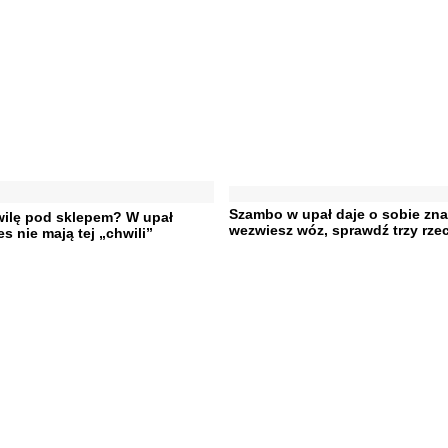
Szambo w upał daje o sobie zna
wilę pod sklepem? W upał
wezwiesz wóz, sprawdź trzy rze
es nie mają tej „chwili”