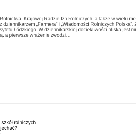
 Rolnictwa, Krajowej Radzie Izb Rolniczych, a także w wielu m
az dziennikarzem „Farmera” i „Wiadomości Rolniczych Polska”. 
rsytetu Łódzkiego. W dziennikarskiej dociekliwości bliska jest
dają, a pierwsze wrażenie zwodzi…
 szkół rolniczych
ojechać?
e