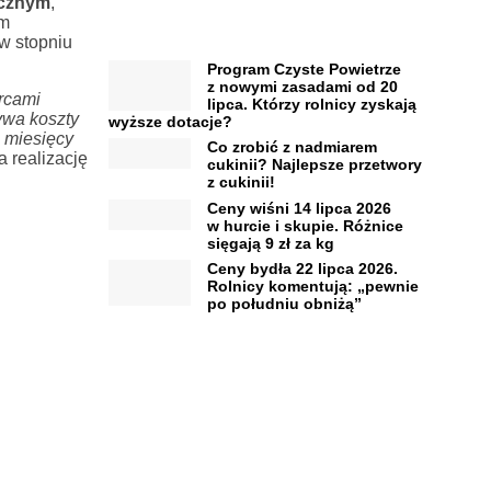
icznym
,
em
w stopniu
Program Czyste Powietrze
z nowymi zasadami od 20
rcami
lipca. Którzy rolnicy zyskają
ywa koszty
wyższe dotacje?
 miesięcy
Co zrobić z nadmiarem
 realizację
cukinii? Najlepsze przetwory
z cukinii!
Ceny wiśni 14 lipca 2026
w hurcie i skupie. Różnice
sięgają 9 zł za kg
Ceny bydła 22 lipca 2026.
Rolnicy komentują: „pewnie
po południu obniżą”