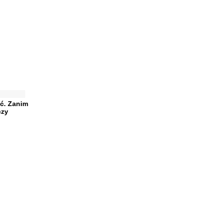
ć. Zanim
czy