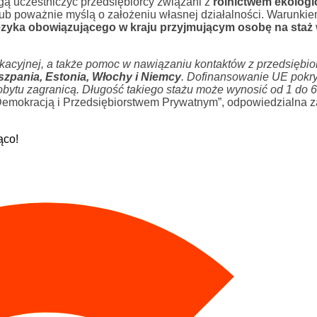
ą uczestniczyć przedsiębiorcy związani z
rolnictwem ekolog
a lub poważnie myślą o założeniu własnej działalności. Warunki
języka obowiązującego w kraju przyjmującym osobę na staż
kacyjnej, a także pomoc w nawiązaniu kontaktów z przedsiębio
iszpania, Estonia, Włochy i Niemcy
. Dofinansowanie UE pokr
bytu zagranicą. Długość takiego stażu może wynosić od 1 do 6
 Demokracją i Przedsiębiorstwem Prywatnym”, odpowiedzialna za
ąco!