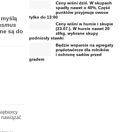
Ceny wiśni dziś. W skupach
spadły nawet o 40%. Część
punktów przyjmuje owoce
tylko do 13:00
e myślą
Ceny wiśni w hurcie i skupie
asmus
(23.07.). W hurcie nawet 20
ne są do
zł/kg, wybrane skupy
podniosły stawki
Będzie wsparcie na agregaty
prądotwórcze dla rolników
i ochronę sadów przed
gradem
iębiorcy
, nawiązać