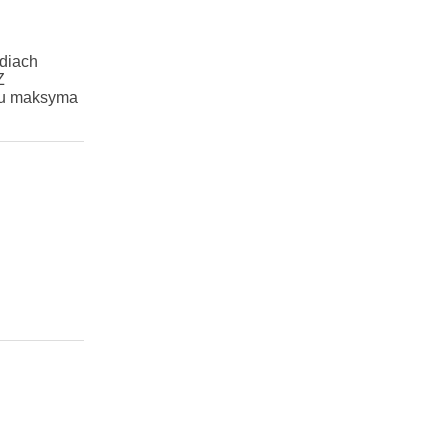
ediach
Z
 mu maksyma