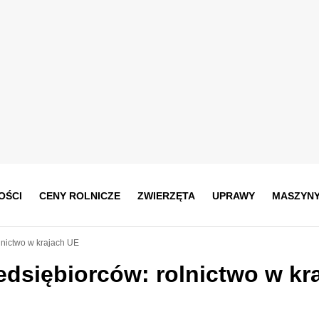
OŚCI
CENY ROLNICZE
ZWIERZĘTA
UPRAWY
MASZYN
lnictwo w krajach UE
dsiębiorców: rolnictwo w kr