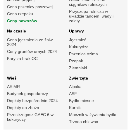
ciągników rolniczych
Cena pszenicy paszowej
Przyczepa rolnicza w
Cena rzepaku
układzie tandem: wady i
Ceny nawozów
zalety
Na czasie
Uprawy
Cena jęczmienia ze żniw
Jęczmień
2024
Kukurydza
Ceny gruntów ornych 2024
Pszenica ozima
Kary za brak OC
Rzepak
Ziemniaki
Wieś
Zwierzęta
ARiMR
Alpaka
Budynek gospodarczy
ASF
Dopłaty bezpośrednie 2024
Bydło mięsne
Dopłaty do zboża
Kurnik
Przestrzegasz GAEC 6 w
Mocznik w żywieniu bydła
kukurydzy
Trzoda chlewna