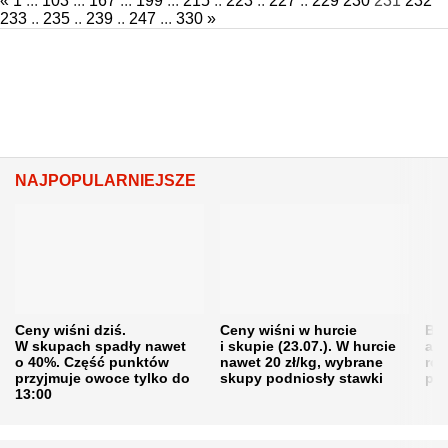
«
1
...
103
...
167
...
199
...
215
..
223
..
227
..
229
230
231
232
233
..
235
..
239
..
247
...
330
»
NAJPOPULARNIEJSZE
Ceny wiśni dziś.
Ceny wiśni w hurcie
Będ
W skupach spadły nawet
i skupie (23.07.). W hurcie
agr
o 40%. Część punktów
nawet 20 zł/kg, wybrane
rol
przyjmuje owoce tylko do
skupy podniosły stawki
pr
13:00