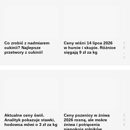
Co zrobić z nadmiarem
Ceny wiśni 14 lipca 2026
Cen
cukinii? Najlepsze
w hurcie i skupie. Różnice
Rol
przetwory z cukinii!
sięgają 9 zł za kg
„pe
obn
Aktualne ceny świń.
Ceny pszenicy w żniwa
Ce
Analityk pokazuje stawki,
2026 rosną, ale mokre
Sku
hodowca mówi o 3 zł za kg
żniwa i potrącenia
kon
niepokoją rolników