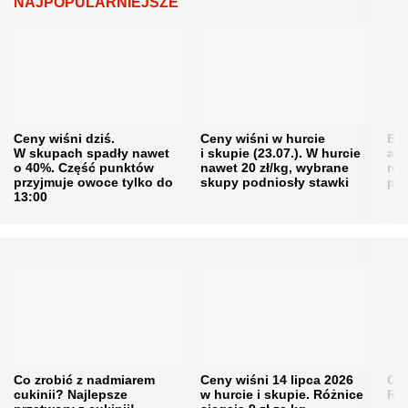
NAJPOPULARNIEJSZE
Ceny wiśni dziś.
Ceny wiśni w hurcie
Będ
W skupach spadły nawet
i skupie (23.07.). W hurcie
agr
o 40%. Część punktów
nawet 20 zł/kg, wybrane
rol
przyjmuje owoce tylko do
skupy podniosły stawki
pr
13:00
Co zrobić z nadmiarem
Ceny wiśni 14 lipca 2026
Cen
cukinii? Najlepsze
w hurcie i skupie. Różnice
Rol