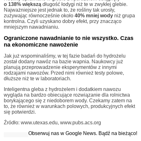
o 138% większą
długość łodygi niż te w zwykłej glebie.
Najważniejsze jest jednak to, że rośliny tak urosły,
zużywając równocześnie około
40% mniej wody
niż grupa
kontrolna. Czyli uzyskano dobry efekt, przy znacząco
mniejszym nawadnianiu.
Ograniczone nawadnianie to nie wszystko. Czas
na ekonomiczne nawożenie
Jak już wspominaliśmy, w tej fazie badań do hydrożelu
został dodany nawóz na bazie wapnia. Naukowcy już
planują przeprowadzenie eksperymentów z innymi
rodzajami nawozów. Przed nimi również testy polowe,
dłuższe niż te w laboratoriach.
Inteligentna gleba z hydrożelem i dodatkiem nawozu
wygląda na bardzo obiecujące rozwiązanie dla rolnictwa
borykającego się z niedoborem wody. Czekamy zatem na
to, że również w warunkach polowych, produkcyjnych efekt
się potwierdzi.
Źródło: www.utexas.edu, www.pubs.acs.org
Obserwuj nas w Google News. Bądź na bieżąco!