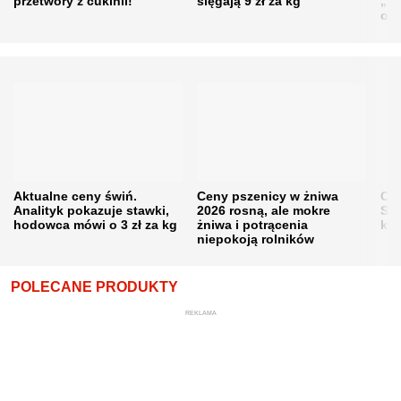
przetwory z cukinii!
sięgają 9 zł za kg
„pe
obn
Aktualne ceny świń.
Ceny pszenicy w żniwa
Ce
Analityk pokazuje stawki,
2026 rosną, ale mokre
Sku
hodowca mówi o 3 zł za kg
żniwa i potrącenia
kon
niepokoją rolników
POLECANE PRODUKTY
REKLAMA