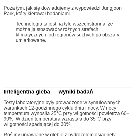
Poza tym, jak się dowiadujemy z wypowiedzi Jungjoon
Park, który kierował badaniami
Technologia ta jest na tyle wszechstronna, że ​​
można ją stosować w różnych strefach
klimatycznych, od regionów suchych po obszary
umiarkowane.
Inteligentna gleba — wyniki badań
Testy laboratoryjne były prowadzone w symulowanych
warunkach 12-godzinnego cyklu dnia i nocy. W nocy
temperatura wynosiła 25°C przy wilgotności powietrza 60–
90%. W dzień temperatura wzrastała do 35°C przy
wilgotności spadającej do 30%.
Rośliny uprawiane w glebie z hydrożelem osiągnęły