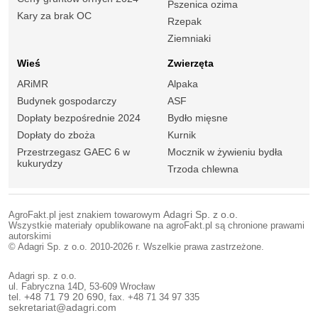
Pszenica ozima
Kary za brak OC
Rzepak
Ziemniaki
Wieś
Zwierzęta
ARiMR
Alpaka
Budynek gospodarczy
ASF
Dopłaty bezpośrednie 2024
Bydło mięsne
Dopłaty do zboża
Kurnik
Przestrzegasz GAEC 6 w
Mocznik w żywieniu bydła
kukurydzy
Trzoda chlewna
AgroFakt.pl jest znakiem towarowym
Adagri Sp. z o.o.
Wszystkie materiały opublikowane na agroFakt.pl są chronione prawami
autorskimi
© Adagri Sp. z o.o. 2010-2026 r. Wszelkie prawa zastrzeżone.
Adagri sp. z o.o.
ul. Fabryczna 14D, 53-609 Wrocław
tel.
+48 71 79 20 690
, fax. +48 71 34 97 335
sekretariat@adagri.com