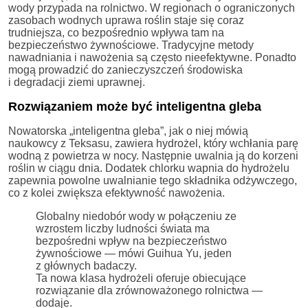
wody przypada na rolnictwo. W regionach o ograniczonych
zasobach wodnych uprawa roślin staje się coraz
trudniejsza, co bezpośrednio wpływa tam na
bezpieczeństwo żywnościowe. Tradycyjne metody
nawadniania i nawożenia są często nieefektywne. Ponadto
mogą prowadzić do zanieczyszczeń środowiska
i degradacji ziemi uprawnej.
Rozwiązaniem może być inteligentna gleba
Nowatorska „inteligentna gleba”, jak o niej mówią
naukowcy z Teksasu, zawiera hydrożel, który wchłania parę
wodną z powietrza w nocy. Następnie uwalnia ją do korzeni
roślin w ciągu dnia. Dodatek chlorku wapnia do hydrożelu
zapewnia powolne uwalnianie tego składnika odżywczego,
co z kolei zwiększa efektywność nawożenia.
Globalny niedobór wody w połączeniu ze
wzrostem liczby ludności świata ma
bezpośredni wpływ na bezpieczeństwo
żywnościowe — mówi Guihua Yu, jeden
z głównych badaczy.
Ta nowa klasa hydrożeli oferuje obiecujące
rozwiązanie dla zrównoważonego rolnictwa —
dodaje.