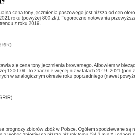
t?
ktualna cena tony jęczmienia paszowego jest niższa od cen ofe
 2021 roku (powyżej 800 zł/t). Tegoroczne notowania przewyższ
 trendu z roku 2019.
SRIR)
edstawia się cena tony jęczmienia browarnego. Albowiem w bież
j 1200 zł/t. To znacznie więcej niż w latach 2019–2021 (poniżej
ch w analogicznym okresie roku poprzedniego (nawet powyżej 
ZSRIR)
e prognozy zbiorów zbóż w Polsce. Ogółem spodziewane są n
 wobec zbiorów są niższe niż rok temu (34,2 mln t) i odnosi s