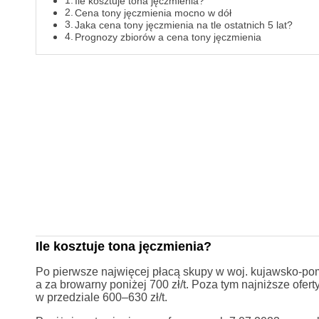
Ile kosztuje tona jęczmienia?
Cena tony jęczmienia mocno w dół
Jaka cena tony jęczmienia na tle ostatnich 5 lat?
Prognozy zbiorów a cena tony jęczmienia
Ile kosztuje tona jęczmienia?
Po pierwsze najwięcej płacą skupy w woj. kujawsko-po
a za browarny poniżej 700 zł/t. Poza tym najniższe ofe
w przedziale 600–630 zł/t.