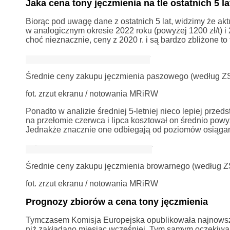
Jaka cena tony jęczmienia na tle ostatnich 5 la
Biorąc pod uwagę dane z ostatnich 5 lat, widzimy że a
w analogicznym okresie 2022 roku (powyżej 1200 zł/t) i
choć nieznacznie, ceny z 2020 r. i są bardzo zbliżone to
Średnie ceny zakupu jęczmienia paszowego (według Z
fot. zrzut ekranu / notowania MRiRW
Ponadto w analizie średniej 5-letniej nieco lepiej prz
na przełomie czerwca i lipca kosztował on średnio powyże
Jednakże znacznie one odbiegają od poziomów osiągany
Średnie ceny zakupu jęczmienia browarnego (według 
fot. zrzut ekranu / notowania MRiRW
Prognozy zbiorów a cena tony jęczmienia
Tymczasem Komisja Europejska opublikowała najnowsz
niż zakładano miesiąc wcześniej. Tym samym oczekiwania