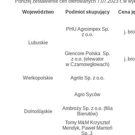
Poniżej zestawienie cen oferowanych 7.07.2023 r. w w
Województwo
Podmiot skupujący
Cena j
PHU Agroimpex Sp.
j. br
z o.o.
Lubuskie
Glencore Polska Sp.
z o.o. (elewator
j. br
w Czarnowgłowach)
Wielkopolskie
Agrito Sp. z o.o.
Agro Syców
Ambroży Sp. z o.o. (filia
Dolnośląskie
Bierutów)
Tomy M&M Krzysztof
Mendyk, Paweł Mamoń
Sp. J.