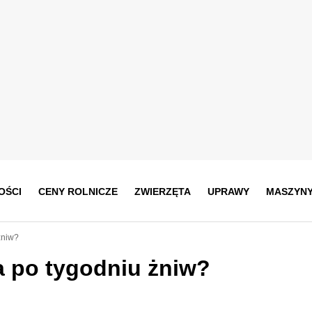
OŚCI
CENY ROLNICZE
ZWIERZĘTA
UPRAWY
MASZYN
żniw?
a po tygodniu żniw?