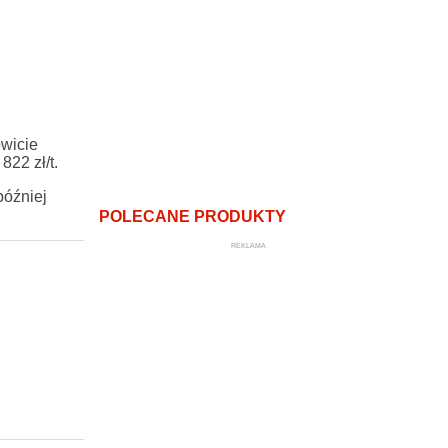
wicie
22 zł/t.
później
POLECANE PRODUKTY
REKLAMA