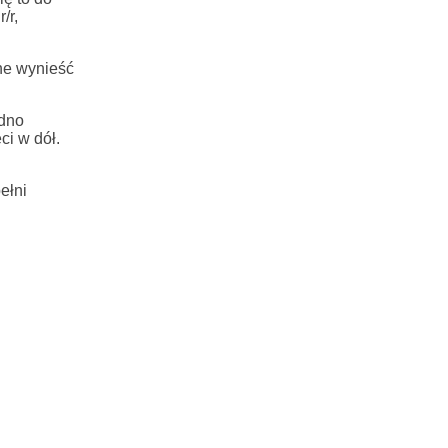
/r,
ne wynieść
udno
ci w dół.
ełni