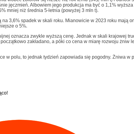
nie jęczmień. Albowiem jego produkcja ma być o 1,1% wyższa r
% mniej niż średnia 5-letnia (powyżej 3 mln t).
 na 3,6% spadek w skali roku. Mianowicie w 2023 roku mają o
niejsze o 5%.
ijnej oznacza zwykle wyższą cenę. Jednak w skali krajowej tr
początkowo zakładano, a póki co cena w miarę rozwoju żniw le
ce w polu, to jednak tydzień zapowiada się pogodny. Żniwa w p
ąco!