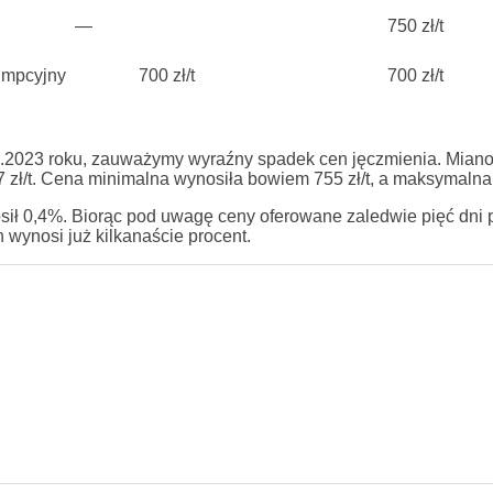
—
750 zł/t
umpcyjny
700 zł/t
700 zł/t
7.2023 roku, zauważymy wyraźny spadek cen jęczmienia. Miano
 zł/t. Cena minimalna wynosiła bowiem 755 zł/t, a maksymalna 8
sił 0,4%. Biorąc pod uwagę ceny oferowane zaledwie pięć dni 
 wynosi już kilkanaście procent.