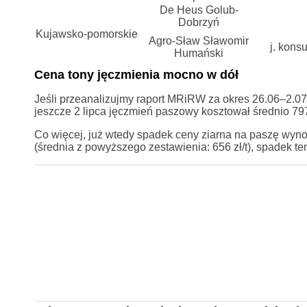
De Heus Golub-
Dobrzyń
Kujawsko-pomorskie
Agro-Sław Sławomir
j. kons
Humański
Cena tony jęczmienia mocno w dół
Jeśli przeanalizujmy raport MRiRW za okres 26.06–2.0
jeszcze 2 lipca jęczmień paszowy kosztował średnio 797
Co więcej, już wtedy spadek ceny ziarna na paszę wyno
(średnia z powyższego zestawienia: 656 zł/t), spadek ten