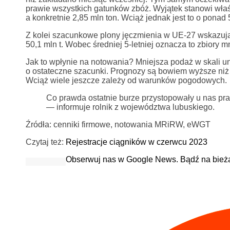
prawie wszystkich gatunków zbóż. Wyjątek stanowi właś
a konkretnie 2,85 mln ton. Wciąż jednak jest to o ponad 5
Z kolei szacunkowe plony jęczmienia w UE-27 wskazują
50,1 mln t. Wobec średniej 5-letniej oznacza to zbiory m
Jak to wpłynie na notowania? Mniejsza podaż w skali un
o ostateczne szacunki. Prognozy są bowiem wyższe niż 
Wciąż wiele jeszcze zależy od warunków pogodowych.
Co prawda ostatnie burze przystopowały u nas pra
— informuje rolnik z województwa lubuskiego.
Źródła: cenniki firmowe, notowania MRiRW, eWGT
Czytaj też:
Rejestracje ciągników w czerwcu 2023
Obserwuj nas w Google News. Bądź na bież