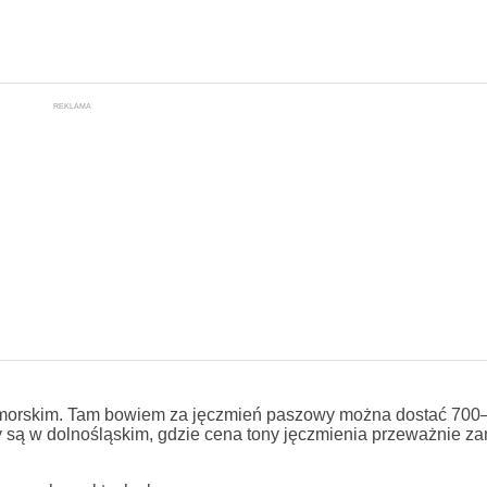
REKLAMA
morskim. Tam bowiem za jęczmień paszowy można dostać 700–7
rty są w dolnośląskim, gdzie cena tony jęczmienia przeważnie z