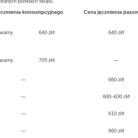
ybranych punktach skupu.
ęczmienia konsumpcyjnego
Cena jęczmienia pasz
owarny
640 zł/t
640 zł/t
owarny
705 zł/t
—
—
660 zł/t
—
600–630 zł/t
—
610 zł/t
—
660 zł/t