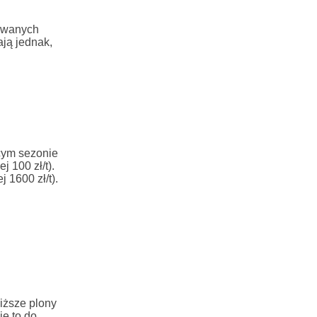
rowanych
ają jednak,
ącym sezonie
 100 zł/t).
1600 zł/t).
iższe plony
ię to do