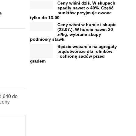
Ceny wiśni dziś. W skupach
spadły nawet o 40%. Część
e
punktów przyjmuje owoce
tylko do 13:00
Ceny wiśni w hurcie i skupie
(23.07.). W hurcie nawet 20
zł/kg, wybrane skupy
podniosły stawki
Będzie wsparcie na agregaty
prądotwórcze dla rolników
i ochronę sadów przed
gradem
d 640 do
 ceny