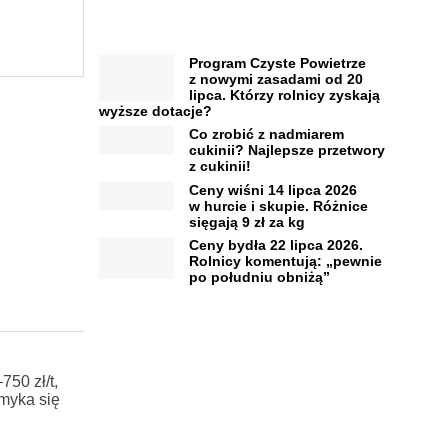
Program Czyste Powietrze
z nowymi zasadami od 20
lipca. Którzy rolnicy zyskają
wyższe dotacje?
Co zrobić z nadmiarem
cukinii? Najlepsze przetwory
z cukinii!
Ceny wiśni 14 lipca 2026
w hurcie i skupie. Różnice
sięgają 9 zł za kg
Ceny bydła 22 lipca 2026.
Rolnicy komentują: „pewnie
po południu obniżą”
50 zł/t,
amyka się