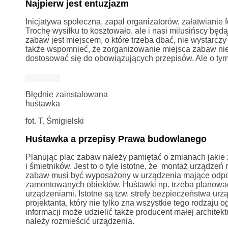
Najpierw jest entuzjazm
Inicjatywa społeczna, zapał organizatorów, załatwianie
Trochę wysiłku to kosztowało, ale i nasi milusińscy będ
zabaw jest miejscem, o które trzeba dbać, nie wystarczy 
także wspomnieć, że zorganizowanie miejsca zabaw nie j
dostosować się do obowiązujących przepisów. Ale o tym
Błędnie zainstalowana
huśtawka
fot. T. Śmigielski
Huśtawka a przepisy Prawa budowlanego
Planując plac zabaw należy pamiętać o zmianach jakie
i śmietników. Jest to o tyle istotne, że montaż urządzeń
zabaw musi być wyposażony w urządzenia mające odpowi
zamontowanych obiektów. Huśtawki np. trzeba planować 
urządzeniami. Istotne są tzw. strefy bezpieczeństwa urz
projektanta, który nie tylko zna wszystkie tego rodzaju 
informacji może udzielić także producent małej architek
należy rozmieścić urządzenia.