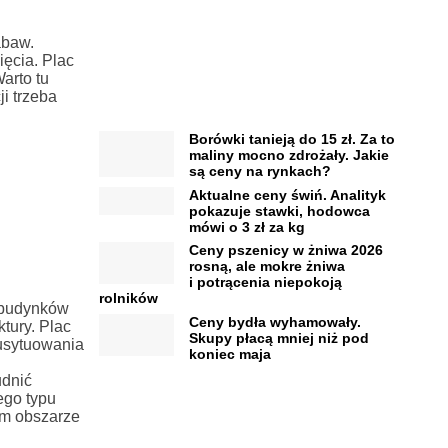
abaw.
ięcia. Plac
arto tu
i trzeba
Borówki tanieją do 15 zł. Za to
maliny mocno zdrożały. Jakie
są ceny na rynkach?
Aktualne ceny świń. Analityk
pokazuje stawki, hodowca
mówi o 3 zł za kg
Ceny pszenicy w żniwa 2026
rosną, ale mokre żniwa
i potrącenia niepokoją
rolników
d budynków
Ceny bydła wyhamowały.
tury. Plac
Skupy płacą mniej niż pod
 usytuowania
koniec maja
udnić
ego typu
kim obszarze