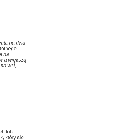
enta na dwa
 Dolnego
e na
w a większą
na wsi,
li lub
, który się