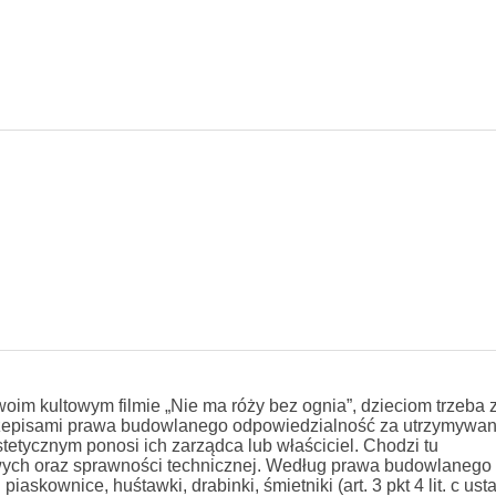
woim kultowym filmie „Nie ma róży bez ognia”, dzieciom trzeba
rzepisami prawa budowlanego odpowiedzialność za utrzymywan
tetycznym ponosi ich zarządca lub właściciel. Chodzi tu
wych oraz sprawności technicznej. Według prawa budowlanego
iaskownice, huśtawki, drabinki, śmietniki (art. 3 pkt 4 lit. c ust