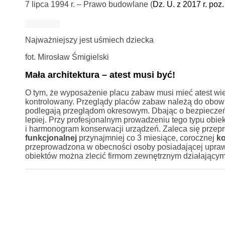
7 lipca 1994 r. – Prawo budowlane (
Dz. U. z 2017 r. poz
Najważniejszy jest uśmiech dziecka
fot. Mirosław Śmigielski
Mała architektura – atest musi być!
O tym, że wyposażenie placu zabaw musi mieć atest wie
kontrolowany. Przeglądy placów zabaw należą do obowi
podlegają przeglądom okresowym. Dbając o bezpieczeńs
lepiej. Przy profesjonalnym prowadzeniu tego typu obie
i harmonogram konserwacji urządzeń. Zaleca się przep
funkcjonalnej
przynajmniej co 3 miesiące, corocznej
ko
przeprowadzona w obecności osoby posiadającej uprawn
obiektów można zlecić firmom zewnętrznym działającym