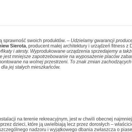
ą sprawność swoich produktów. –
Udzielamy gwarancji produc
niew Sierota
, producent małej architektury i urządzeń fitness z
fikaty i atesty. Wyprodukowane urządzenia sprzedajemy a takż
ie jest mniejsze zapotrzebowanie na wyposażenie placów zaba
 montowane na wolnej przestrzeni. To znak zmian zachodzących 
o dla jej stałych mieszkańców.
alacji na terenie rekreacyjnym, jest w chwili obecnej najmniej
zez dzieci, które ją uwielbiają lecz przez dorosłych – właścicie
zczególnego nadzoru i wyjątkowego dbania zwłaszcza o piasek