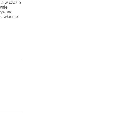
e a w czasie
ównie
oływana
st właśnie