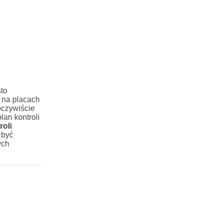
to
 na placach
oczywiście
lan kontroli
roli
 być
ych