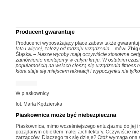
Producent gwarantuje
Producenci wyposażający place zabaw także gwarantuj
lata i więcej, zależy od rodzaju urządzenia
– mówi
Zbig
Śląska. –
Nasze wyroby mają oczywiście stosowne certy
zamówienie montujemy w całym kraju. W ostatnim czas
popularnością na wsiach cieszą się urządzenia fitness
która staje się miejscem rekreacji i wypoczynku nie tylk
W piaskownicy
fot. Marta Kędzierska
Piaskownica może być niebezpieczna
Piaskownica, mimo wcześniejszego entuzjazmu do jej inst
pożądanym obiektem małej architektury. Oczywiście nie pr
zarządców. Dlaczego tak się dzieje? Otóż wymaga ona s