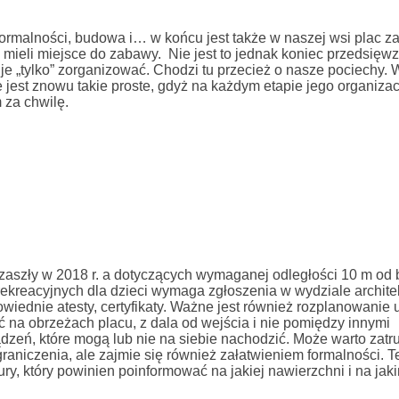
 formalności, budowa i… w końcu jest także w naszej wsi plac z
ą mieli miejsce do zabawy. Nie jest to jednak koniec przedsięwz
je „tylko” zorganizować. Chodzi tu przecież o nasze pociechy. W
est znowu takie proste, gdyż na każdym etapie jego organizacj
 za chwilę.
 zaszły w 2018 r. a dotyczących wymaganej odległości 10 m o
 rekreacyjnych dla dzieci wymaga zgłoszenia w wydziale architek
ednie atesty, certyfikaty. Ważne jest również rozplanowanie
na obrzeżach placu, z dala od wejścia i nie pomiędzy innymi
ądzeń, które mogą lub nie na siebie nachodzić. Może warto zatr
ograniczenia, ale zajmie się również załatwieniem formalności. T
tury, który powinien poinformować na jakiej nawierzchni i na ja