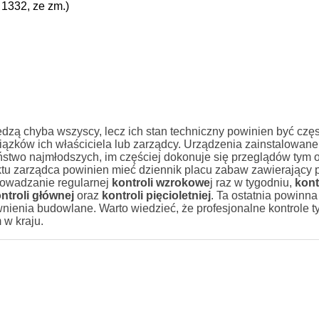
. 1332, ze zm.)
dzą chyba wszyscy, lecz ich stan techniczny powinien być częs
ązków ich właściciela lub zarządcy. Urządzenia zainstalowane
two najmłodszych, im częściej dokonuje się przeglądów tym 
ktu zarządca powinien mieć dziennik placu zabaw zawierający p
rowadzanie regularnej
kontroli wzrokowe
j raz w tygodniu,
kont
ntroli głównej
oraz
kontroli pięcioletniej
. Ta ostatnia powinna
ienia budowlane. Warto wiedzieć, że profesjonalne kontrole t
 w kraju.