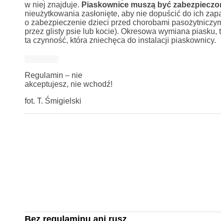
w niej znajduje.
Piaskownice muszą być zabezpieczo
nieużytkowania zasłonięte, aby nie dopuścić do ich zapas
o zabezpieczenie dzieci przed chorobami pasożytniczym
przez glisty psie lub kocie). Okresowa wymiana piasku
ta czynność, która zniechęca do instalacji piaskownicy.
Regulamin – nie
akceptujesz, nie wchodź!
fot. T. Śmigielski
Bez regulaminu ani rusz