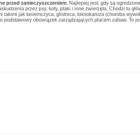
ne przed zanieczyszczeniem
. Najlepiej jest, gdy są ogrodzon
kudzenia przez psy, koty, ptaki i inne zwierzęta. Chodzi tu gł
i takimi jak tasiemczyca, glistnica, toksokaroza (choroba wyw
, to podstawowy obowiązek zarządzających placem zabaw. To je