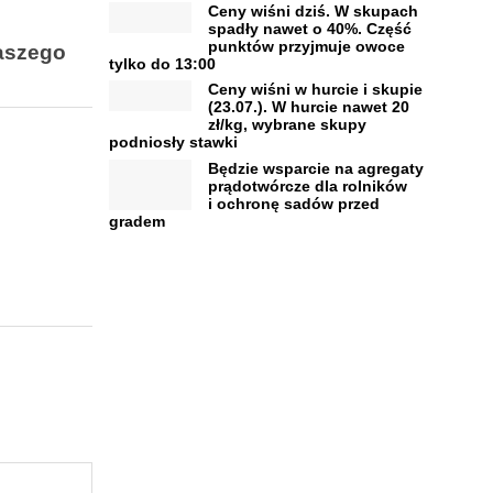
Ceny wiśni dziś. W skupach
spadły nawet o 40%. Część
punktów przyjmuje owoce
naszego
tylko do 13:00
Ceny wiśni w hurcie i skupie
(23.07.). W hurcie nawet 20
zł/kg, wybrane skupy
podniosły stawki
Będzie wsparcie na agregaty
prądotwórcze dla rolników
i ochronę sadów przed
gradem