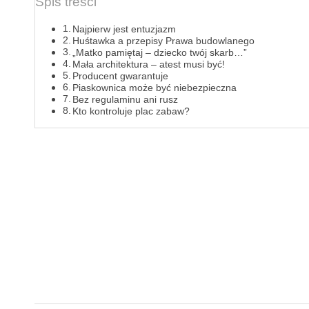
Spis treści
Najpierw jest entuzjazm
Huśtawka a przepisy Prawa budowlanego
„Matko pamiętaj – dziecko twój skarb…”
Mała architektura – atest musi być!
Producent gwarantuje
Piaskownica może być niebezpieczna
Bez regulaminu ani rusz
Kto kontroluje plac zabaw?