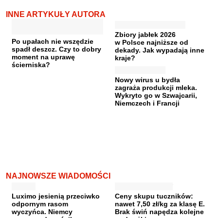
INNE ARTYKUŁY AUTORA
Zbiory jabłek 2026
Po upałach nie wszędzie
w Polsce najniższe od
spadł deszcz. Czy to dobry
dekady. Jak wypadają inne
moment na uprawę
kraje?
ścierniska?
Nowy wirus u bydła
zagraża produkcji mleka.
Wykryto go w Szwajcarii,
Niemczech i Francji
NAJNOWSZE WIADOMOŚCI
Luximo jesienią przeciwko
Ceny skupu tuczników:
odpornym rasom
nawet 7,50 zł/kg za klasę E.
wyczyńca. Niemcy
Brak świń napędza kolejne