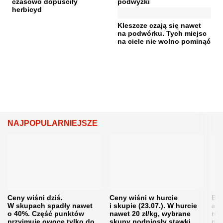
czasowo dopuściły
podwyżki
herbicyd
Kleszcze czają się nawet
na podwórku. Tych miejsc
na ciele nie wolno pominąć
NAJPOPULARNIEJSZE
Ceny wiśni dziś.
Ceny wiśni w hurcie
Będ
W skupach spadły nawet
i skupie (23.07.). W hurcie
agr
o 40%. Część punktów
nawet 20 zł/kg, wybrane
rol
przyjmuje owoce tylko do
skupy podniosły stawki
pr