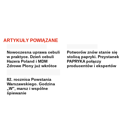
ARTYKUŁY POWIĄZANE
Nowoczesna uprawa cebuli
Potworów znów stanie się
w praktyce. Dzień cebuli
stolicą papryki. Przystanek
Hazera Poland i MDM
PAPRYKA połączy
Zdrowe Plony już wkrótce
producentów i ekspertów
82. rocznica Powstania
Warszawskiego. Godzina
„W”, marsz i wspólne
śpiewanie