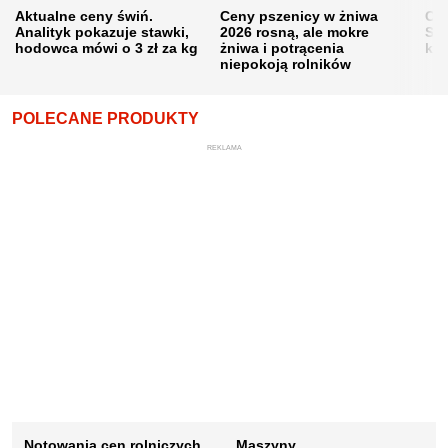
Aktualne ceny świń.
Ceny pszenicy w żniwa
Ce
Analityk pokazuje stawki,
2026 rosną, ale mokre
Sku
hodowca mówi o 3 zł za kg
żniwa i potrącenia
kon
niepokoją rolników
POLECANE PRODUKTY
REKLAMA
Notowania cen rolniczych
Maszyny