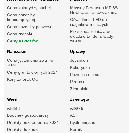
Cena kukurydzy suchej
Massey Ferguson MF 6S.
Nowoczesne rozwiązania
Cena pszenicy
konsumpcyjnej
Oświetlenie LED do
ciągników rolniczych
Cena pszenicy paszowej
Przyczepa rolnicza w
Cena rzepaku
układzie tandem: wady i
Ceny nawozów
zalety
Na czasie
Uprawy
Cena jęczmienia ze żniw
Jęczmień
2024
Kukurydza
Ceny gruntów ornych 2024
Pszenica ozima
Kary za brak OC
Rzepak
Ziemniaki
Wieś
Zwierzęta
ARiMR
Alpaka
Budynek gospodarczy
ASF
Dopłaty bezpośrednie 2024
Bydło mięsne
Dopłaty do zboża
Kurnik