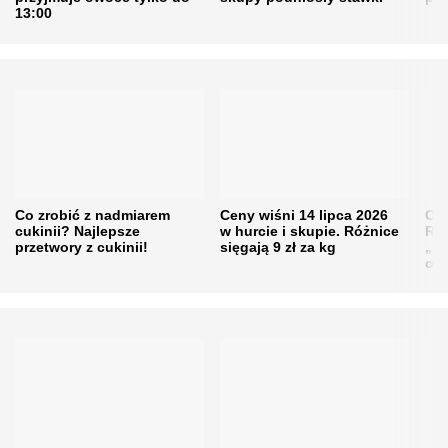
13:00
Co zrobić z nadmiarem
Ceny wiśni 14 lipca 2026
Cen
cukinii? Najlepsze
w hurcie i skupie. Różnice
Rol
przetwory z cukinii!
sięgają 9 zł za kg
„pe
obn