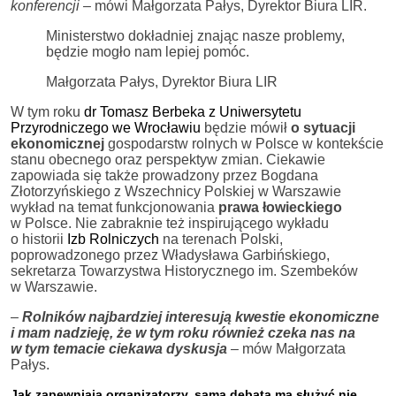
konferencji –
mówi Małgorzata Pałys, Dyrektor Biura LIR.
Ministerstwo dokładniej znając nasze problemy,
będzie mogło nam lepiej pomóc.
Małgorzata Pałys, Dyrektor Biura LIR
W tym roku
dr Tomasz Berbeka z Uniwersytetu
Przyrodniczego we Wrocławiu
będzie mówił
o sytuacji
ekonomicznej
gospodarstw rolnych w Polsce w kontekście
stanu obecnego oraz perspektyw zmian. Ciekawie
zapowiada się także prowadzony przez Bogdana
Złotorzyńskiego z Wszechnicy Polskiej w Warszawie
wykład na temat funkcjonowania
prawa łowieckiego
w Polsce. Nie zabraknie też inspirującego wykładu
o historii
Izb Rolniczych
na terenach Polski,
poprowadzonego przez Władysława Garbińskiego,
sekretarza Towarzystwa Historycznego im. Szembeków
w Warszawie.
–
Rolników najbardziej interesują kwestie ekonomiczne
i mam nadzieję, że w tym roku również czeka nas na
w tym temacie ciekawa dyskusja
–
mów Małgorzata
Pałys.
Jak zapewniają organizatorzy, sama debata ma służyć nie