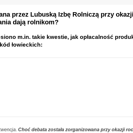
ana przez
Lubuską Izbę Rolniczą
przy okazji
kania dają rolnikom?
ono m.in. takie kwestie, jak
opłacalność produk
kód łowieckich:
ekwencja.
Choć debata została zorganizowana przy okazji ro