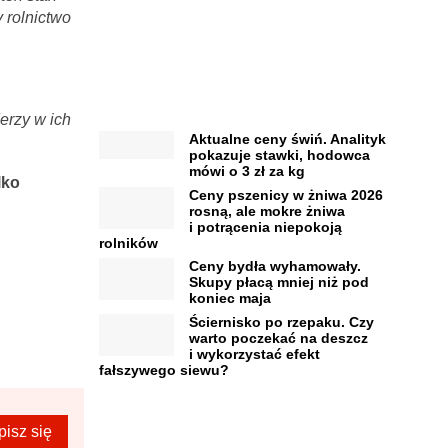
 rolnictwo
erzy w ich
Aktualne ceny świń. Analityk
pokazuje stawki, hodowca
mówi o 3 zł za kg
lko
Ceny pszenicy w żniwa 2026
rosną, ale mokre żniwa
i potrącenia niepokoją
rolników
Ceny bydła wyhamowały.
Skupy płacą mniej niż pod
koniec maja
Ściernisko po rzepaku. Czy
warto poczekać na deszcz
i wykorzystać efekt
fałszywego siewu?
pisz się