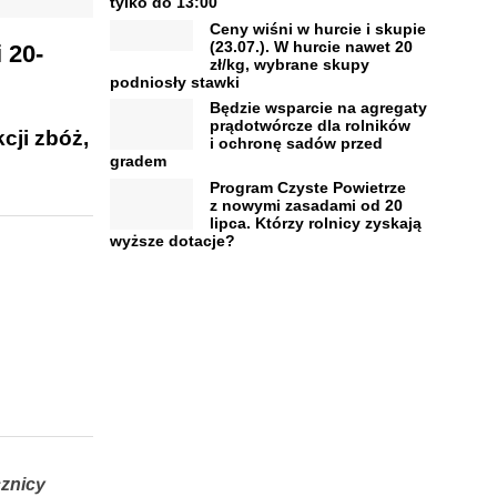
tylko do 13:00
Ceny wiśni w hurcie i skupie
(23.07.). W hurcie nawet 20
 20-
zł/kg, wybrane skupy
podniosły stawki
Będzie wsparcie na agregaty
prądotwórcze dla rolników
cji zbóż,
i ochronę sadów przed
gradem
Program Czyste Powietrze
z nowymi zasadami od 20
lipca. Którzy rolnicy zyskają
wyższe dotacje?
cznicy