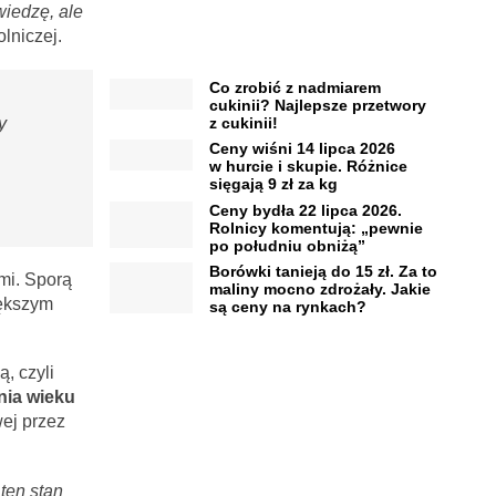
wiedzę, ale
lniczej.
Co zrobić z nadmiarem
cukinii? Najlepsze przetwory
z cukinii!
y
Ceny wiśni 14 lipca 2026
w hurcie i skupie. Różnice
sięgają 9 zł za kg
Ceny bydła 22 lipca 2026.
Rolnicy komentują: „pewnie
po południu obniżą”
Borówki tanieją do 15 zł. Za to
mi. Sporą
maliny mocno zdrożały. Jakie
iększym
są ceny na rynkach?
, czyli
nia wieku
wej przez
ten stan