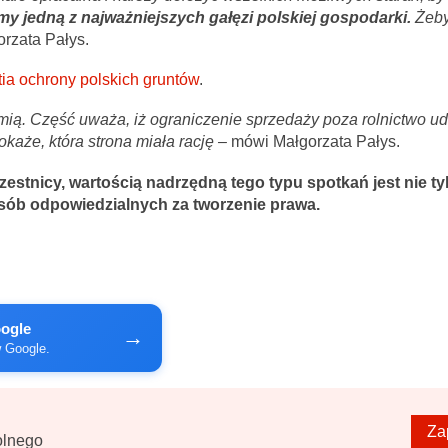
y jedną z najważniejszych gałęzi polskiej gospodarki.
Żeby
rzata Pałys.
ia ochrony polskich gruntów
.
ią. Część uważa, iż ograniczenie sprzedaży poza rolnictwo ud
każe, która strona miała rację –
mówi Małgorzata Pałys.
zestnicy, wartością nadrzędną tego typu spotkań jest nie ty
 osób odpowiedzialnych za tworzenie prawa.
oogle
→
w Google.
Za
olnego