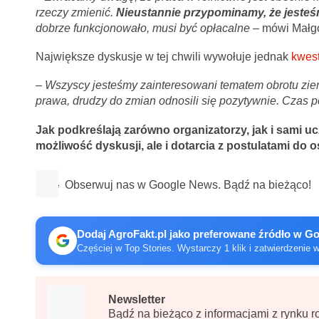
rzeczy zmienić.
Nieustannie przypominamy, że jesteśm
dobrze funkcjonowało, musi być opłacalne –
mówi Małgo
Największe dyskusje w tej chwili wywołuje jednak
kwest
–
Wszyscy jesteśmy zainteresowani tematem obrotu ziem
prawa, drudzy do zmian odnosili się pozytywnie. Czas po
Jak podkreślają zarówno organizatorzy, jak i sami uc
możliwość dyskusji, ale i dotarcia z postulatami do
Obserwuj nas w Google News. Bądź na bieżąco!
Dodaj AgroFakt.pl jako preferowane źródło w G
Częściej w Top Stories. Wystarczy 1 klik i zatwierdzenie 
Newsletter
Bądź na bieżąco z informacjami z rynku r