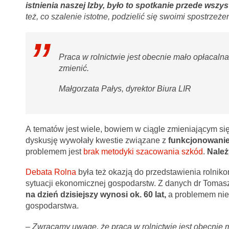
istnienia naszej Izby, było to spotkanie przede wszy
też, co szalenie istotne, podzielić się swoimi spostrzeż
Praca w rolnictwie jest obecnie mało opłacalna
zmienić.
Małgorzata Pałys, dyrektor Biura LIR
A tematów jest wiele, bowiem w ciągle zmieniającym si
dyskusję wywołały kwestie związane z
funkcjonowan
problemem jest
brak metodyki szacowania szkód
.
Należ
Debata Rolna
była też okazją do przedstawienia rolnikom
sytuacji ekonomicznej gospodarstw. Z danych dr Tomas
na dzień dzisiejszy wynosi ok. 60 lat,
a problemem nie t
gospodarstwa.
–
Zwracamy uwagę, że praca w rolnictwie jest obecnie m