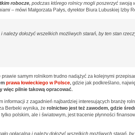
stkim robocze,
podczas którego rolnicy mogli poszerzyć swoją 
eniami –
mówi Małgorzata Pałys, dyrektor Biura Lubuskiej Izby Ro
 i należy dołożyć wszelkich możliwych starań, by ten stan rzecz
ę prawie samym rolnikom trudno nadążyć za kolejnymi przepisa
iem
prawa łowieckiego w Polsce
,
gdzie jak podkreślano, najw
y więc pilnie takową opracować.
 informacji z zagadnień najbardziej interesujących branżę rolną
za Berbeki wynika, że
rolnictwo jest też zawodem, gdzie śred
ylko polskim, ale i światowym, jest tracenie płynności finanso
ało opłacalna i należy dołożyć wszelkich możliwych starań, by 