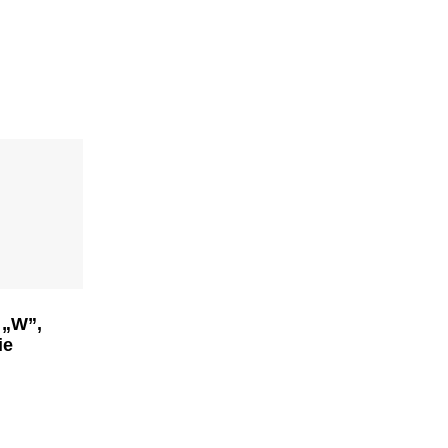
 „W”,
ie