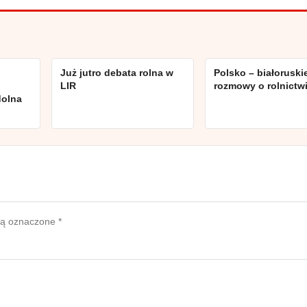
:
Już jutro debata rolna w
Polsko – białoruski
LIR
rozmowy o rolnictw
dolna
są oznaczone
*