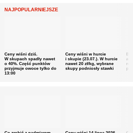
NAJPOPULARNIEJSZE
Ceny wiśni dziś.
Ceny wiśni w hurcie
Będ
W skupach spadły nawet
i skupie (23.07.). W hurcie
agr
o 40%. Część punktów
nawet 20 zł/kg, wybrane
rol
przyjmuje owoce tylko do
skupy podniosły stawki
pr
13:00
Co zrobić z nadmiarem
Ceny wiśni 14 lipca 2026
Cen