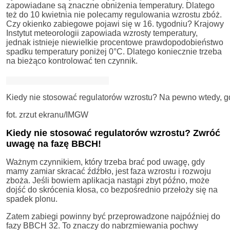
zapowiadane są znaczne obniżenia temperatury. Dlatego
też do 10 kwietnia nie polecamy regulowania wzrostu zbóż.
Czy okienko zabiegowe pojawi się w 16. tygodniu? Krajowy
Instytut meteorologii zapowiada wzrosty temperatury,
jednak istnieje niewielkie procentowe prawdopodobieństwo
spadku temperatury poniżej 0°C. Dlatego koniecznie trzeba
na bieżąco kontrolować ten czynnik.
Kiedy nie stosować regulatorów wzrostu? Na pewno wtedy, gd
fot. zrzut ekranu/IMGW
Kiedy nie stosować regulatorów wzrostu? Zwróć
uwagę na fazę BBCH!
Ważnym czynnikiem, który trzeba brać pod uwagę, gdy
mamy zamiar skracać źdźbło, jest faza wzrostu i rozwoju
zboża. Jeśli bowiem aplikacja nastąpi zbyt późno, może
dojść do skrócenia kłosa, co bezpośrednio przełoży się na
spadek plonu.
Zatem zabiegi powinny być przeprowadzone najpóźniej do
fazy BBCH 32. To znaczy do nabrzmiewania pochwy