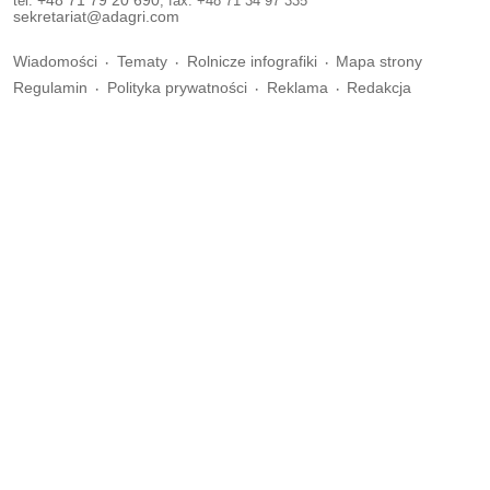
tel.
+48 71 79 20 690
, fax. +48 71 34 97 335
sekretariat@adagri.com
Wiadomości
Tematy
Rolnicze infografiki
Mapa strony
Regulamin
Polityka prywatności
Reklama
Redakcja