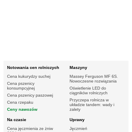
Notowania cen rolniczych
Maszyny
Cena kukurydzy suchej
Massey Ferguson MF 6S.
Nowoczesne rozwiązania
Cena pszenicy
konsumpcyjnej
Oświetlenie LED do
ciągników rolniczych
Cena pszenicy paszowej
Przyczepa rolnicza w
Cena rzepaku
układzie tandem: wady i
Ceny nawozów
zalety
Na czasie
Uprawy
Cena jęczmienia ze żniw
Jęczmień