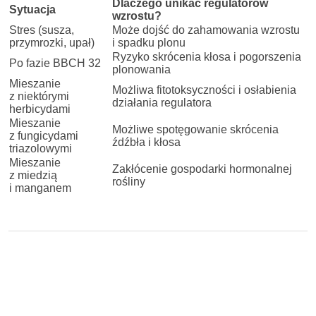
Dlaczego unikać regulatorów
Sytuacja
wzrostu?
Stres (susza,
Może dojść do zahamowania wzrostu
przymrozki, upał)
i spadku plonu
Ryzyko skrócenia kłosa i pogorszenia
Po fazie BBCH 32
plonowania
Mieszanie
Możliwa fitotoksyczności i osłabienia
z niektórymi
działania regulatora
herbicydami
Mieszanie
Możliwe spotęgowanie skrócenia
z fungicydami
źdźbła i kłosa
triazolowymi
Mieszanie
Zakłócenie gospodarki hormonalnej
z miedzią
rośliny
i manganem