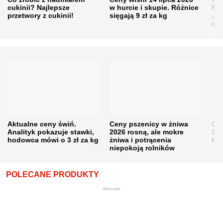
cukinii? Najlepsze
w hurcie i skupie. Różnice
Rol
przetwory z cukinii!
sięgają 9 zł za kg
„pe
obn
Aktualne ceny świń.
Ceny pszenicy w żniwa
Ce
Analityk pokazuje stawki,
2026 rosną, ale mokre
Sku
hodowca mówi o 3 zł za kg
żniwa i potrącenia
kon
niepokoją rolników
POLECANE PRODUKTY
REKLAMA