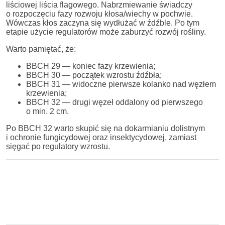
liściowej liścia flagowego. Nabrzmiewanie świadczy
o rozpoczęciu fazy rozwoju kłosa/wiechy w pochwie.
Wówczas kłos zaczyna się wydłużać w źdźble. Po tym
etapie użycie regulatorów może zaburzyć rozwój rośliny.
Warto pamiętać, że:
BBCH 29 — koniec fazy krzewienia;
BBCH 30 — początek wzrostu źdźbła;
BBCH 31 — widoczne pierwsze kolanko nad węzłem
krzewienia;
BBCH 32 — drugi węzeł oddalony od pierwszego
o min. 2 cm.
Po BBCH 32 warto skupić się na dokarmianiu dolistnym
i ochronie fungicydowej oraz insektycydowej, zamiast
sięgać po regulatory wzrostu.