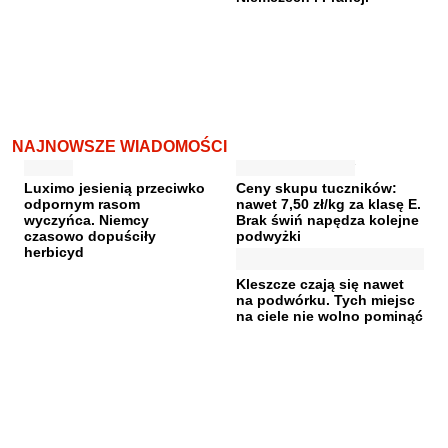
NAJNOWSZE WIADOMOŚCI
Luximo jesienią przeciwko
Ceny skupu tuczników:
odpornym rasom
nawet 7,50 zł/kg za klasę E.
wyczyńca. Niemcy
Brak świń napędza kolejne
czasowo dopuściły
podwyżki
herbicyd
Kleszcze czają się nawet
na podwórku. Tych miejsc
na ciele nie wolno pominąć