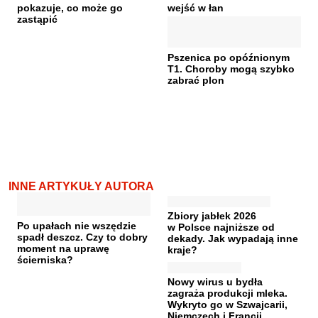
pokazuje, co może go
wejść w łan
zastąpić
Pszenica po opóźnionym
T1. Choroby mogą szybko
zabrać plon
INNE ARTYKUŁY AUTORA
Zbiory jabłek 2026
Po upałach nie wszędzie
w Polsce najniższe od
spadł deszcz. Czy to dobry
dekady. Jak wypadają inne
moment na uprawę
kraje?
ścierniska?
Nowy wirus u bydła
zagraża produkcji mleka.
Wykryto go w Szwajcarii,
Niemczech i Francji