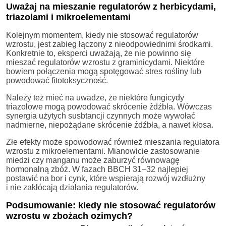
Uważaj na mieszanie regulatorów z herbicydami,
triazolami i mikroelementami
Kolejnym momentem, kiedy nie stosować regulatorów
wzrostu, jest zabieg łączony z nieodpowiednimi środkami.
Konkretnie to, eksperci uważają, że nie powinno się
mieszać regulatorów wzrostu z graminicydami. Niektóre
bowiem połączenia mogą spotęgować stres rośliny lub
powodować fitotoksyczność.
Należy też mieć na uwadze, że niektóre fungicydy
triazolowe mogą powodować skrócenie źdźbła. Wówczas
synergia użytych susbtancji czynnych może wywołać
nadmierne, niepożądane skrócenie źdźbła, a nawet kłosa.
Złe efekty może spowodować również mieszania regulatora
wzrostu z mikroelementami. Mianowicie zastosowanie
miedzi czy manganu może zaburzyć równowagę
hormonalną zbóż. W fazach BBCH 31–32 najlepiej
postawić na bor i cynk, które wspierają rozwój wzdłużny
i nie zakłócają działania regulatorów.
Podsumowanie: kiedy nie stosować regulatorów
wzrostu w zbożach ozimych?