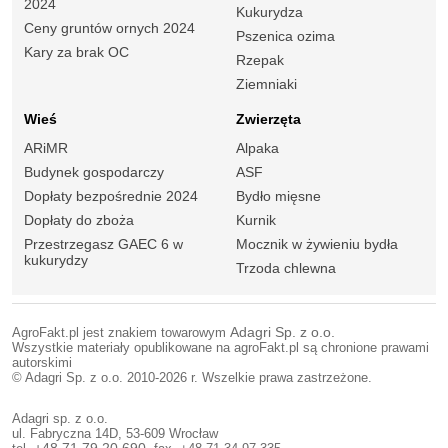
2024
Kukurydza
Ceny gruntów ornych 2024
Pszenica ozima
Kary za brak OC
Rzepak
Ziemniaki
Wieś
Zwierzęta
ARiMR
Alpaka
Budynek gospodarczy
ASF
Dopłaty bezpośrednie 2024
Bydło mięsne
Dopłaty do zboża
Kurnik
Przestrzegasz GAEC 6 w
Mocznik w żywieniu bydła
kukurydzy
Trzoda chlewna
AgroFakt.pl jest znakiem towarowym
Adagri Sp. z o.o.
Wszystkie materiały opublikowane na agroFakt.pl są chronione prawami
autorskimi
© Adagri Sp. z o.o. 2010-2026 r. Wszelkie prawa zastrzeżone.
Adagri sp. z o.o.
ul. Fabryczna 14D, 53-609 Wrocław