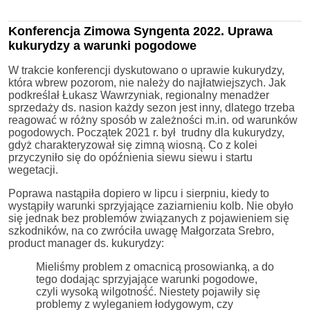
Konferencja Zimowa Syngenta 2022. Uprawa
kukurydzy a warunki pogodowe
W trakcie konferencji dyskutowano o uprawie kukurydzy,
która wbrew pozorom, nie należy do najłatwiejszych. Jak
podkreślał Łukasz Wawrzyniak, regionalny menadżer
sprzedaży ds. nasion każdy sezon jest inny, dlatego trzeba
reagować w różny sposób w zależności m.in. od warunków
pogodowych. Początek 2021 r. był trudny dla kukurydzy,
gdyż charakteryzował się zimną wiosną. Co z kolei
przyczyniło się do opóźnienia siewu siewu i startu
wegetacji.
Poprawa nastąpiła dopiero w lipcu i sierpniu, kiedy to
wystąpiły warunki sprzyjające zaziarnieniu kolb. Nie obyło
się jednak bez problemów związanych z pojawieniem się
szkodników, na co zwróciła uwagę Małgorzata Srebro,
product manager ds. kukurydzy:
Mieliśmy problem z omacnicą prosowianką, a do
tego dodając sprzyjające warunki pogodowe,
czyli wysoką wilgotność. Niestety pojawiły się
problemy z wyleganiem łodygowym, czy