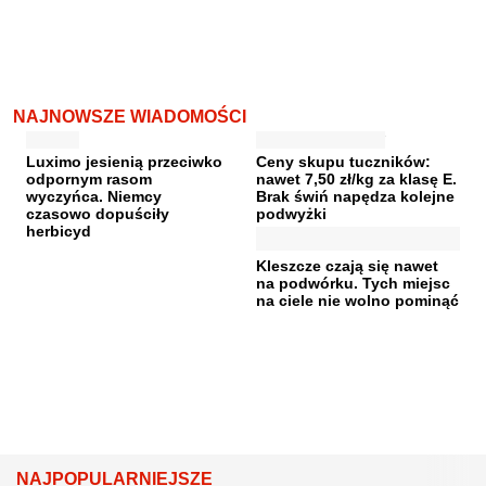
NAJNOWSZE WIADOMOŚCI
Luximo jesienią przeciwko
Ceny skupu tuczników:
odpornym rasom
nawet 7,50 zł/kg za klasę E.
wyczyńca. Niemcy
Brak świń napędza kolejne
czasowo dopuściły
podwyżki
herbicyd
Kleszcze czają się nawet
na podwórku. Tych miejsc
na ciele nie wolno pominąć
NAJPOPULARNIEJSZE