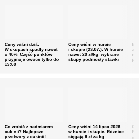
Ceny wiśni dziś.
Ceny wiśni w hurcie
Będ
W skupach spadły nawet
i skupie (23.07.). W hurcie
agr
o 40%. Część punktów
nawet 20 zł/kg, wybrane
rol
przyjmuje owoce tylko do
skupy podniosły stawki
pr
13:00
Co zrobić z nadmiarem
Ceny wiśni 14 lipca 2026
Cen
cukinii? Najlepsze
w hurcie i skupie. Różnice
Rol
przetwory z cukinii!
sięgają 9 zł za kg
„pe