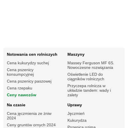
Notowania cen rolniczych
Maszyny
Cena kukurydzy suchej
Massey Ferguson MF 6S.
Nowoczesne rozwiązania
Cena pszenicy
konsumpcyjnej
Oświetlenie LED do
ciągników rolniczych
Cena pszenicy paszowej
Przyczepa rolnicza w
Cena rzepaku
układzie tandem: wady i
Ceny nawozów
zalety
Na czasie
Uprawy
Cena jęczmienia ze żniw
Jęczmień
2024
Kukurydza
Ceny gruntów ornych 2024
Pszenica ozima