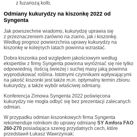
z fuzariozą kolb.
Odmiany kukurydzy na kiszonkę 2022 od
Syngenta
Jak powszechnie wiadomo, kukurydzę uprawia się
z przeznaczeniem zarówno na ziarno, jak i kiszonkę.
Według prognoz powierzchnia uprawy kukurydzy na
kiszonkę w kolejnych latach powinna wzrastać.
Dobra kiszonka pod względem jakościowym według
ekspertów z firmy Syngenta powinna wyróżniać się nie tylko
odpowiednią ilością świeżej i suchej masy jaką powinna
wyprodukować roślina. Istotnymi czynnikami wpływającymi
na jakość kiszonki jest także m.in. optymalny termin zbioru
kukurydzy, a także wybór właściwej odmiany.
Konferencja Zimowa Syngenta 2022 poświęcona
kukurydzy nie mogła odbyć się bez prezentacji zalecanych
odmian.
W przypadku odmian kiszonkowych firma Syngenta
rekomenduje rolnikom do uprawy odmianę
SY Amfora FAO
260-270
posiadająca szereg przydatnych cech, które
przedstawił Łukasz Wawrzyniak: