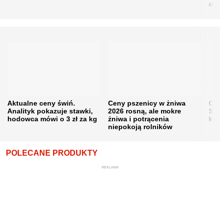
obn
Aktualne ceny świń.
Ceny pszenicy w żniwa
Ce
Analityk pokazuje stawki,
2026 rosną, ale mokre
Sku
hodowca mówi o 3 zł za kg
żniwa i potrącenia
kon
niepokoją rolników
POLECANE PRODUKTY
REKLAMA