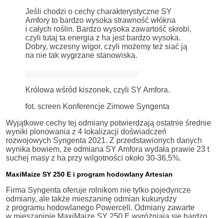
Jeśli chodzi o cechy charakterystyczne SY
Amfory to bardzo wysoka strawność włókna
i całych roślin. Bardzo wysoka zawartość skrobi,
czyli tutaj ta energia z ha jest bardzo wysoka.
Dobry, wczesny wigor, czyli możemy też siać ją
na nie tak wygrzane stanowiska.
Królowa wśród kiszonek, czyli SY Amfora.
fot. screen Konferencje Zimowe Syngenta
Wyjątkowe cechy tej odmiany potwierdzają ostatnie średnie
wyniki plonowania z 4 lokalizacji doświadczeń
rozwojowych Syngenta 2021. Z przedstawionych danych
wynika bowiem, że odmiana SY Amfora wydała prawie 23 t
suchej masy z ha przy wilgotności około 30-36,5%.
MaxiMaize SY 250 E i program hodowlany Artesian
Firma Syngenta oferuje rolnikom nie tylko pojedyncze
odmiany, ale także mieszaninę odmian kukurydzy
z programu hodowlanego Powercell. Odmiany zawarte
w mieszaninie MaxiMaize SY 250 E wyróżniają się bardzo