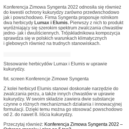
Konferencja Zimowa Syngenta 2022 odnosiła się również
do kwestii ochrony kukurydzy zarówno przedwschodowo
jak i powschodowo. Firma Syngenta proponuje rolnikom
dwa herbicydy
Lumax i Elumis.
Pierwszy z nich to produkt
wyróżniający się szerokim spektrum zwalczania chwastów
jedno- jak i dwuliściennych. Trójskładnikowa kompozycja
sprawdza się w polskich warunkach klimatycznych
i glebowych również na trudnych stanowiskach.
Stosowanie herbicydów Lumax i Elumis w uprawie
kukurydzy.
fot. screen Konferencje Zimowe Syngenta
Z kolei herbicyd Elumis stanowi doskonałe narzędzie do
zwalczania perzu, a także innych chwastów w uprawie
kukurydzy. W swoim składzie zawiera dwie substancje
czynne o różnych mechanizmach działania i innowacyjnej
formulacji. Dzięki temu można go stosować powschodowo
od 2. do nawet 8. liścia kukurydzy.
Przeczytaj również:
Konferencja Zimowa Syngenta 2022 –