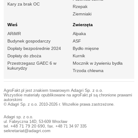
Kary za brak OC
Rzepak
Ziemniaki
Wieś
Zwierzęta
ARiMR
Alpaka
Budynek gospodarczy
ASF
Dopłaty bezpośrednie 2024
Bydło mięsne
Dopłaty do zboża
Kurnik
Przestrzegasz GAEC 6 w
Mocznik w żywieniu bydła
kukurydzy
Trzoda chlewna
AgroFakt.pl jest znakiem towarowym
Adagri Sp. z o.o.
Wszystkie materiały opublikowane na agroFakt.pl są chronione prawami
autorskimi
© Adagri Sp. z o.o. 2010-2026 r. Wszelkie prawa zastrzeżone.
Adagri sp. z o.o.
ul. Fabryczna 14D, 53-609 Wrocław
tel.
+48 71 79 20 690
, fax. +48 71 34 97 335
sekretariat@adagri.com