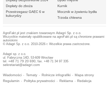
Dopłaty do zboża
Kurnik
Przestrzegasz GAEC 6 w
Mocznik w żywieniu bydła
kukurydzy
Trzoda chlewna
AgroFakt.pl jest znakiem towarowym
Adagri Sp. z o.o.
Wszystkie materiały opublikowane na agroFakt.pl są chronione prawami
autorskimi
© Adagri Sp. z o.o. 2010-2026 r. Wszelkie prawa zastrzeżone.
Adagri sp. z o.o.
ul. Fabryczna 14D, 53-609 Wrocław
tel.
+48 71 79 20 690
, fax. +48 71 34 97 335
sekretariat@adagri.com
Wiadomości
Tematy
Rolnicze infografiki
Mapa strony
Regulamin
Polityka prywatności
Reklama
Redakcja