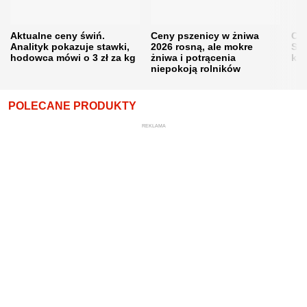
Aktualne ceny świń.
Ceny pszenicy w żniwa
Ce
Analityk pokazuje stawki,
2026 rosną, ale mokre
Sku
hodowca mówi o 3 zł za kg
żniwa i potrącenia
kon
niepokoją rolników
POLECANE PRODUKTY
REKLAMA