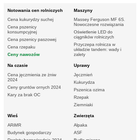
Notowania cen rolniczych
Maszyny
Cena kukurydzy suchej
Massey Ferguson MF 6S.
Nowoczesne rozwiązania
Cena pszenicy
konsumpcyjnej
Oświetlenie LED do
ciągników rolniczych
Cena pszenicy paszowej
Przyczepa rolnicza w
Cena rzepaku
układzie tandem: wady i
Ceny nawozów
zalety
Na czasie
Uprawy
Cena jęczmienia ze żniw
Jęczmień
2024
Kukurydza
Ceny gruntów ornych 2024
Pszenica ozima
Kary za brak OC
Rzepak
Ziemniaki
Wieś
Zwierzęta
ARiMR
Alpaka
Budynek gospodarczy
ASF
Dopłaty bezpośrednie 2024
Bydło mięsne