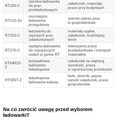
zwrotna ładowarka
załadunek, materiały,
RT150-2
do prac
prace przy budynkach
przeładunkowych
mocniejsza
szeroki zakres prac
RT210-2α
ładowarka
w gospodarstwie
przegubowa
ładowarka do
materiały sypkie,
RT250-2
cięższych prac
załadunek, trudniejszy
załadunkowych
teren
wydajna ładowarka
intensywne prace
RT270-2
do najcięższych
przeładunkowe i transport
zadań w gamie RT
materiałów
kompaktowa
załadunek na większą
KTH4815-
ładowarka
wysokość, praca
2
teleskopowa
w ograniczonej przestrzeni
bele, obornik, pasze,
teleskopowa
RT305T-2
wysoki załadunek, prace
ładowarka kołowa
gospodarskie
Na co zwrócić uwagę przed wyborem
ładowarki?