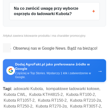
Na co zwrócić uwagę przy wyborze
osprzętu do ładowarki Kubota?
Artykuł zawiera lokowanie produktu i ma charakter promocyjny.
Obserwuj nas w Google News. Bądź na bieżąco!
Dodaj AgroFakt.pl jako preferowane źródło w
Google
→
Częściej w Top Stories. Wystarczy 1 klik i zatwierdzenie w
Google.
Tagi:
adowarki Kubota,
kompaktowe ładowarki kołowe,
Kubota CWL,
Kubota KTH4815-2,
Kubota RT100-2,
Kubota RT105T-2,
Kubota RT150-2,
Kubota RT210-2α,
Kubota RT250-2,
Kubota RT270-2α,
Kubota RT305T-2,