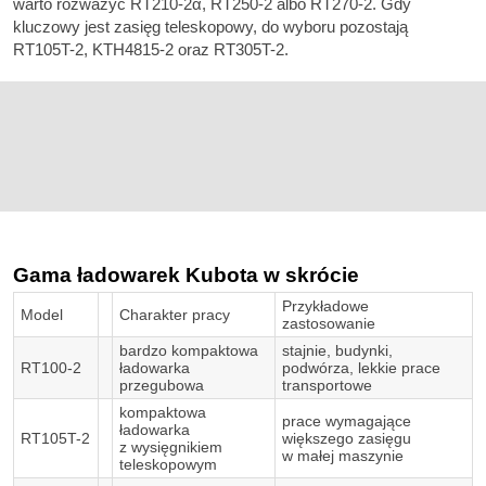
warto rozważyć RT210-2α, RT250-2 albo RT270-2. Gdy
kluczowy jest zasięg teleskopowy, do wyboru pozostają
RT105T-2, KTH4815-2 oraz RT305T-2.
Gama ładowarek Kubota w skrócie
Przykładowe
Model
Charakter pracy
zastosowanie
bardzo kompaktowa
stajnie, budynki,
RT100-2
ładowarka
podwórza, lekkie prace
przegubowa
transportowe
kompaktowa
prace wymagające
ładowarka
RT105T-2
większego zasięgu
z wysięgnikiem
w małej maszynie
teleskopowym