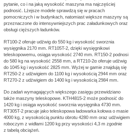
pytanie, co i na jaką wysokość maszyna ma najczęściej
podnosić. Lżejsze modele sprawdzą się w pracach
pomocniczych i w budynkach, natomiast większe maszyny są
przeznaczone do intensywniejszych prac załadunkowych oraz
obsługi cięższych ładunków.
RT100-2 oferuje udźwig do 550 kg i wysokość sworznia
wysięgnika 2170 mm. RT105T-2, dzięki wysięgnikowi
teleskopowemu, osiąga wysokość 2740 mm. RT150-2 podnosi
do 580 kg na wysokość 2558 mm, a RT210-2α oferuje udźwig
do 1045 kg i wysokość 2825 mm. Wyżej w gamie znajdują się
RT250-2 z udźwigiem do 1100 kg i wysokością 2944 mm oraz
RT270-2 z udźwigiem do 1400 kg i wysokością 2984 mm.
Do zadań wymagających większego zasięgu przewidziano
także maszyny teleskopowe. KTH4815-2 może podnosić do
1420 kg i osiąga wysokość sworznia wysięgnika 4730 mm.
RT305T-2 pracuje jako teleskopowa ładowarka kołowa o masie
4000 kg, z wysokością punktu obrotu 4280 mm oraz udźwigiem
roboczym z widłami 1200 kg przy wysokości 4,3 m zgodnie
z tabelą obciążeń.