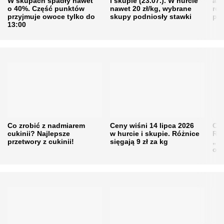
W skupach spadły nawet
i skupie (23.07.). W hurcie
agr
o 40%. Część punktów
nawet 20 zł/kg, wybrane
rol
przyjmuje owoce tylko do
skupy podniosły stawki
pr
13:00
Co zrobić z nadmiarem
Ceny wiśni 14 lipca 2026
Cen
cukinii? Najlepsze
w hurcie i skupie. Różnice
Rol
przetwory z cukinii!
sięgają 9 zł za kg
„pe
obn