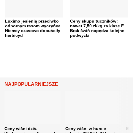
Luximo jesienią przeciwko
Ceny skupu tuczników:
odpornym rasom wyczyńca.
nawet 7,50 zł/kg za klasę E.
Niemcy czasowo dopuściły
Brak świń napędza kolejne
herbicyd
podwyżki
NAJPOPULARNIEJSZE
Ceny wiśni dziś.
Ceny wiśni w hurcie
Będ