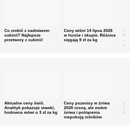
Co zrobić z nadmiarem
Ceny wiśni 14 lipca 2026
Cen
cukinii? Najlepsze
w hurcie i skupie. Różnice
Rol
przetwory z cukinii!
sięgają 9 zł za kg
„pe
obn
Aktualne ceny świń.
Ceny pszenicy w żniwa
Ce
Analityk pokazuje stawki,
2026 rosną, ale mokre
Sku
hodowca mówi o 3 zł za kg
żniwa i potrącenia
kon
niepokoją rolników