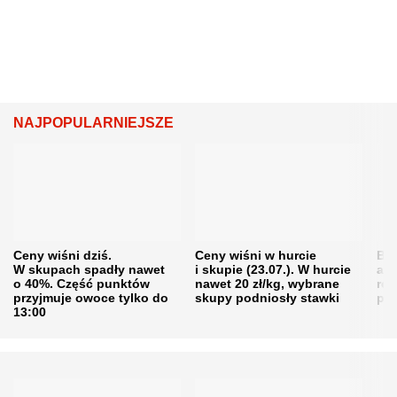
NAJPOPULARNIEJSZE
Ceny wiśni dziś.
Ceny wiśni w hurcie
Będ
W skupach spadły nawet
i skupie (23.07.). W hurcie
agr
o 40%. Część punktów
nawet 20 zł/kg, wybrane
rol
przyjmuje owoce tylko do
skupy podniosły stawki
pr
13:00