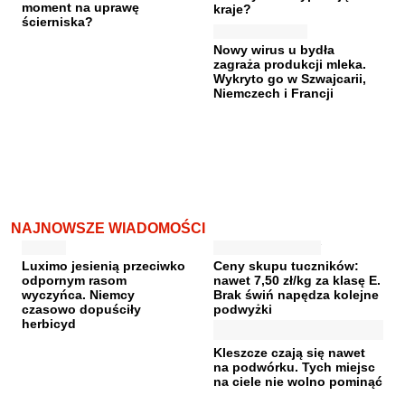
moment na uprawę
kraje?
ścierniska?
Nowy wirus u bydła
zagraża produkcji mleka.
Wykryto go w Szwajcarii,
Niemczech i Francji
NAJNOWSZE WIADOMOŚCI
Luximo jesienią przeciwko
Ceny skupu tuczników:
odpornym rasom
nawet 7,50 zł/kg za klasę E.
wyczyńca. Niemcy
Brak świń napędza kolejne
czasowo dopuściły
podwyżki
herbicyd
Kleszcze czają się nawet
na podwórku. Tych miejsc
na ciele nie wolno pominąć