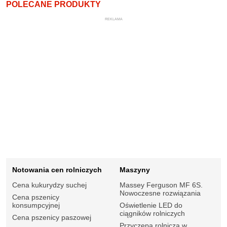
POLECANE PRODUKTY
REKLAMA
Notowania cen rolniczych
Maszyny
Cena kukurydzy suchej
Massey Ferguson MF 6S.
Nowoczesne rozwiązania
Cena pszenicy
konsumpcyjnej
Oświetlenie LED do
ciągników rolniczych
Cena pszenicy paszowej
Przyczepa rolnicza w