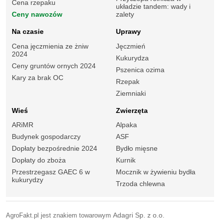
Cena rzepaku
układzie tandem: wady i
Ceny nawozów
zalety
Na czasie
Uprawy
Cena jęczmienia ze żniw
Jęczmień
2024
Kukurydza
Ceny gruntów ornych 2024
Pszenica ozima
Kary za brak OC
Rzepak
Ziemniaki
Wieś
Zwierzęta
ARiMR
Alpaka
Budynek gospodarczy
ASF
Dopłaty bezpośrednie 2024
Bydło mięsne
Dopłaty do zboża
Kurnik
Przestrzegasz GAEC 6 w
Mocznik w żywieniu bydła
kukurydzy
Trzoda chlewna
AgroFakt.pl jest znakiem towarowym
Adagri Sp. z o.o.