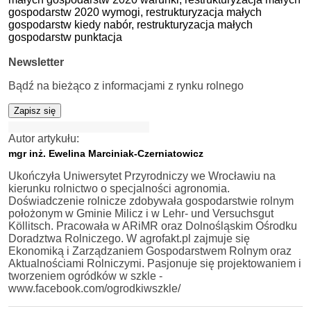
gospodarstw 2020 wymogi,
restrukturyzacja małych
gospodarstw kiedy nabór,
restrukturyzacja małych
gospodarstw punktacja
Newsletter
Bądź na bieżąco z informacjami z rynku rolnego
Zapisz się
Autor artykułu:
mgr inż. Ewelina Marciniak-Czerniatowicz
Ukończyła Uniwersytet Przyrodniczy we Wrocławiu na
kierunku rolnictwo o specjalności agronomia.
Doświadczenie rolnicze zdobywała gospodarstwie rolnym
położonym w Gminie Milicz i w Lehr- und Versuchsgut
Köllitsch. Pracowała w ARiMR oraz Dolnośląskim Ośrodku
Doradztwa Rolniczego. W agrofakt.pl zajmuje się
Ekonomiką i Zarządzaniem Gospodarstwem Rolnym oraz
Aktualnościami Rolniczymi. Pasjonuje się projektowaniem i
tworzeniem ogródków w szkle -
www.facebook.com/ogrodkiwszkle/