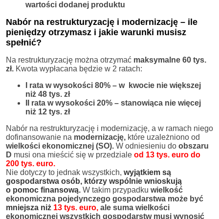
wartości dodanej produktu
Nabór na restrukturyzację i modernizację – ile
pieniędzy otrzymasz i jakie warunki musisz
spełnić?
Na restrukturyzację można otrzymać
maksymalne 60 tys.
zł.
Kwota wypłacana będzie w 2 ratach:
I rata w wysokości 80% – w kwocie nie większej
niż 48 tys. zł
II rata w wysokości 20% – stanowiąca nie więcej
niż 12 tys. zł
Nabór na restrukturyzację i modernizację, a w ramach niego
dofinansowanie na
modernizację,
które uzależniono od
wielkości ekonomicznej (SO).
W odniesieniu do
obszaru
D
musi ona mieścić się w przedziale
od 13 tys. euro do
200 tys. euro.
Nie dotyczy to jednak wszystkich,
wyjątkiem są
gospodarstwa osób, którzy wspólnie wnioskują
o pomoc finansową.
W takim przypadku
wielkość
ekonomiczna pojedynczego gospodarstwa może być
mniejsza niż
13 tys. euro,
ale suma wielkości
ekonomicznej wszystkich gospodarstw musi wynosić