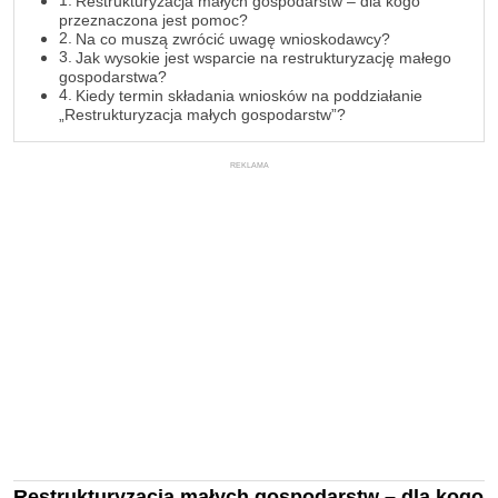
Restrukturyzacja małych gospodarstw – dla kogo
przeznaczona jest pomoc?
Na co muszą zwrócić uwagę wnioskodawcy?
Jak wysokie jest wsparcie na restrukturyzację małego
gospodarstwa?
Kiedy termin składania wniosków na poddziałanie
„Restrukturyzacja małych gospodarstw”?
REKLAMA
Restrukturyzacja małych gospodarstw – dla kogo