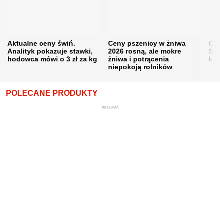
Aktualne ceny świń.
Ceny pszenicy w żniwa
Ce
Analityk pokazuje stawki,
2026 rosną, ale mokre
Sku
hodowca mówi o 3 zł za kg
żniwa i potrącenia
kon
niepokoją rolników
POLECANE PRODUKTY
REKLAMA