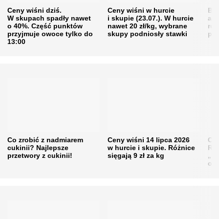
Ceny wiśni dziś.
Ceny wiśni w hurcie
Będ
W skupach spadły nawet
i skupie (23.07.). W hurcie
agr
o 40%. Część punktów
nawet 20 zł/kg, wybrane
rol
przyjmuje owoce tylko do
skupy podniosły stawki
pr
13:00
Co zrobić z nadmiarem
Ceny wiśni 14 lipca 2026
Cen
cukinii? Najlepsze
w hurcie i skupie. Różnice
Rol
przetwory z cukinii!
sięgają 9 zł za kg
„pe
obn