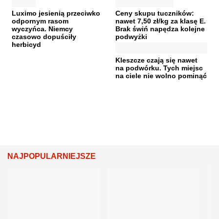
Luximo jesienią przeciwko
Ceny skupu tuczników:
odpornym rasom
nawet 7,50 zł/kg za klasę E.
wyczyńca. Niemcy
Brak świń napędza kolejne
czasowo dopuściły
podwyżki
herbicyd
Kleszcze czają się nawet
na podwórku. Tych miejsc
na ciele nie wolno pominąć
NAJPOPULARNIEJSZE