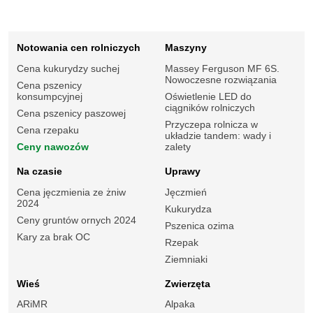
Notowania cen rolniczych
Maszyny
Cena kukurydzy suchej
Massey Ferguson MF 6S.
Nowoczesne rozwiązania
Cena pszenicy
konsumpcyjnej
Oświetlenie LED do
ciągników rolniczych
Cena pszenicy paszowej
Przyczepa rolnicza w
Cena rzepaku
układzie tandem: wady i
Ceny nawozów
zalety
Na czasie
Uprawy
Cena jęczmienia ze żniw
Jęczmień
2024
Kukurydza
Ceny gruntów ornych 2024
Pszenica ozima
Kary za brak OC
Rzepak
Ziemniaki
Wieś
Zwierzęta
ARiMR
Alpaka