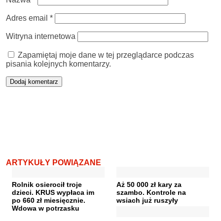
Adres email
*
Witryna internetowa
Zapamiętaj moje dane w tej przeglądarce podczas
pisania kolejnych komentarzy.
ARTYKUŁY POWIĄZANE
Rolnik osierocił troje
Aż 50 000 zł kary za
dzieci. KRUS wypłaca im
szambo. Kontrole na
po 660 zł miesięcznie.
wsiach już ruszyły
Wdowa w potrzasku