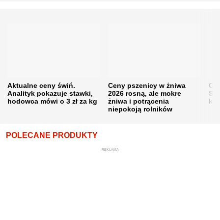
Aktualne ceny świń.
Ceny pszenicy w żniwa
Ce
Analityk pokazuje stawki,
2026 rosną, ale mokre
Sku
hodowca mówi o 3 zł za kg
żniwa i potrącenia
kon
niepokoją rolników
POLECANE PRODUKTY
REKLAMA