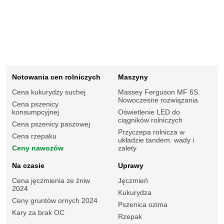
Notowania cen rolniczych
Maszyny
Cena kukurydzy suchej
Massey Ferguson MF 6S.
Nowoczesne rozwiązania
Cena pszenicy
konsumpcyjnej
Oświetlenie LED do
ciągników rolniczych
Cena pszenicy paszowej
Przyczepa rolnicza w
Cena rzepaku
układzie tandem: wady i
Ceny nawozów
zalety
Na czasie
Uprawy
Cena jęczmienia ze żniw
Jęczmień
2024
Kukurydza
Ceny gruntów ornych 2024
Pszenica ozima
Kary za brak OC
Rzepak