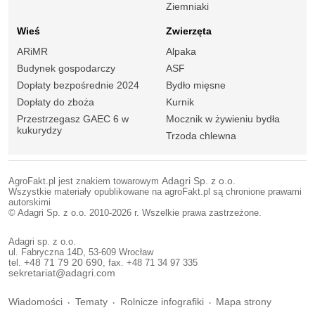
Ziemniaki
Wieś
Zwierzęta
ARiMR
Alpaka
Budynek gospodarczy
ASF
Dopłaty bezpośrednie 2024
Bydło mięsne
Dopłaty do zboża
Kurnik
Przestrzegasz GAEC 6 w
Mocznik w żywieniu bydła
kukurydzy
Trzoda chlewna
AgroFakt.pl jest znakiem towarowym
Adagri Sp. z o.o.
Wszystkie materiały opublikowane na agroFakt.pl są chronione prawami
autorskimi
© Adagri Sp. z o.o. 2010-2026 r. Wszelkie prawa zastrzeżone.
Adagri sp. z o.o.
ul. Fabryczna 14D, 53-609 Wrocław
tel.
+48 71 79 20 690
, fax. +48 71 34 97 335
sekretariat@adagri.com
Wiadomości
Tematy
Rolnicze infografiki
Mapa strony