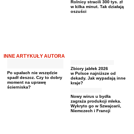
Rolnicy stracili 300 tys. zł
w kilka minut. Tak działają
oszuści
INNE ARTYKUŁY AUTORA
Zbiory jabłek 2026
Po upałach nie wszędzie
w Polsce najniższe od
spadł deszcz. Czy to dobry
dekady. Jak wypadają inne
moment na uprawę
kraje?
ścierniska?
Nowy wirus u bydła
zagraża produkcji mleka.
Wykryto go w Szwajcarii,
Niemczech i Francji