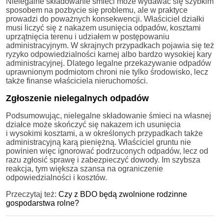
Nielegalne składowanie śmieci może wydawać się szybkim
sposobem na pozbycie się problemu, ale w praktyce
prowadzi do poważnych konsekwencji. Właściciel działki
musi liczyć się z nakazem usunięcia odpadów, kosztami
uprzątnięcia terenu i udziałem w postępowaniu
administracyjnym. W skrajnych przypadkach pojawia się też
ryzyko odpowiedzialności karnej albo bardzo wysokiej kary
administracyjnej. Dlatego legalne przekazywanie odpadów
uprawnionym podmiotom chroni nie tylko środowisko, lecz
także finanse właściciela nieruchomości.
Zgłoszenie nielegalnych odpadów
Podsumowując, nielegalne składowanie śmieci na własnej
działce może skończyć się nakazem ich usunięcia
i wysokimi kosztami, a w określonych przypadkach także
administracyjną karą pieniężną. Właściciel gruntu nie
powinien więc ignorować podrzuconych odpadów, lecz od
razu zgłosić sprawę i zabezpieczyć dowody. Im szybsza
reakcja, tym większa szansa na ograniczenie
odpowiedzialności i kosztów.
Przeczytaj też:
Czy z BDO będą zwolnione rodzinne
gospodarstwa rolne?