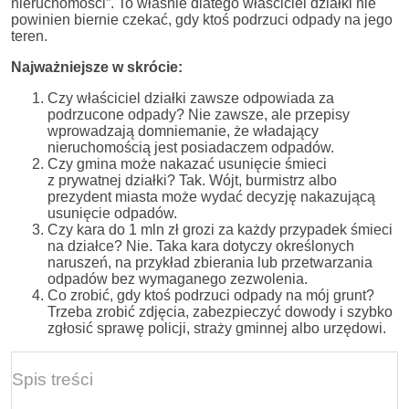
nieruchomości”. To właśnie dlatego właściciel działki nie
powinien biernie czekać, gdy ktoś podrzuci odpady na jego
teren.
Najważniejsze w skrócie:
Czy właściciel działki zawsze odpowiada za
podrzucone odpady? Nie zawsze, ale przepisy
wprowadzają domniemanie, że władający
nieruchomością jest posiadaczem odpadów.
Czy gmina może nakazać usunięcie śmieci
z prywatnej działki? Tak. Wójt, burmistrz albo
prezydent miasta może wydać decyzję nakazującą
usunięcie odpadów.
Czy kara do 1 mln zł grozi za każdy przypadek śmieci
na działce? Nie. Taka kara dotyczy określonych
naruszeń, na przykład zbierania lub przetwarzania
odpadów bez wymaganego zezwolenia.
Co zrobić, gdy ktoś podrzuci odpady na mój grunt?
Trzeba zrobić zdjęcia, zabezpieczyć dowody i szybko
zgłosić sprawę policji, straży gminnej albo urzędowi.
Spis treści