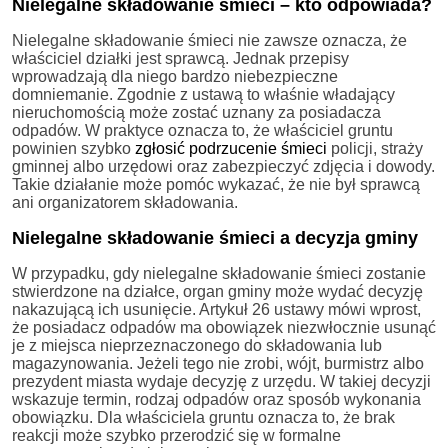
Nielegalne składowanie śmieci – kto odpowiada?
Nielegalne składowanie śmieci nie zawsze oznacza, że
właściciel działki jest sprawcą. Jednak przepisy
wprowadzają dla niego bardzo niebezpieczne
domniemanie. Zgodnie z ustawą to właśnie władający
nieruchomością może zostać uznany za posiadacza
odpadów. W praktyce oznacza to, że właściciel gruntu
powinien szybko
zgłosić podrzucenie śmieci
policji, straży
gminnej albo urzędowi oraz zabezpieczyć zdjęcia i dowody.
Takie działanie może pomóc wykazać, że nie był sprawcą
ani organizatorem składowania.
Nielegalne składowanie śmieci a decyzja gminy
W przypadku, gdy nielegalne składowanie śmieci zostanie
stwierdzone na działce, organ gminy może wydać decyzję
nakazującą ich usunięcie. Artykuł 26 ustawy mówi wprost,
że posiadacz odpadów ma obowiązek niezwłocznie usunąć
je z miejsca nieprzeznaczonego do składowania lub
magazynowania. Jeżeli tego nie zrobi, wójt, burmistrz albo
prezydent miasta wydaje decyzję z urzędu. W takiej decyzji
wskazuje termin, rodzaj odpadów oraz sposób wykonania
obowiązku. Dla właściciela gruntu oznacza to, że brak
reakcji może szybko przerodzić się w formalne