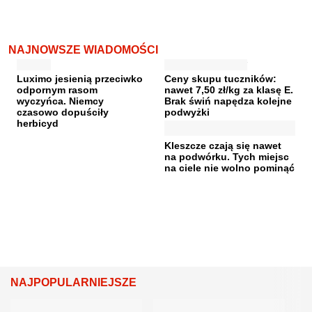
NAJNOWSZE WIADOMOŚCI
Luximo jesienią przeciwko
Ceny skupu tuczników:
odpornym rasom
nawet 7,50 zł/kg za klasę E.
wyczyńca. Niemcy
Brak świń napędza kolejne
czasowo dopuściły
podwyżki
herbicyd
Kleszcze czają się nawet
na podwórku. Tych miejsc
na ciele nie wolno pominąć
NAJPOPULARNIEJSZE