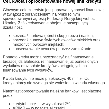
Cel, kwota i oprocentowanie nowej linii kredytu
Głównym celem kredytu jest poprawa płynności finansowej
w związku z ograniczeniami na rynku rolnym
spowodowanymi agresją Federacji Rosyjskiej wobec
Ukrainy. Zaś kredytowanie obejmuje następującą
działalność:
sprzedaż hurtowa (obrót i skup) zboża i nasion;
sprzedaż hurtowa świeżych owoców miękkich oraz
mrożonych owoców miękkich;
konserwowanie owoców poprzez zamrażanie.
Ponadto kredyt można przeznaczyć na finansowanie
bieżącej działalności, refinansowanie już poniesionych
wydatków oraz spłatę kredytów zaciągniętych na
finansowanie tych wydatków.
Kwota kredytu nie może przekroczyć 40 mln zł. Od
kredytobiorcy nie wymaga się wniesienia wkładu własnego.
Natomiast oprocentowanie należne bankowi jest płacone
przez:
kredytobiorcę — w wysokości 2%,
ARiMR — w pozostałej części.