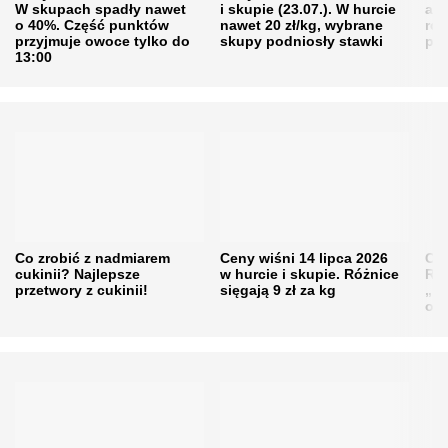
W skupach spadły nawet
i skupie (23.07.). W hurcie
agr
o 40%. Część punktów
nawet 20 zł/kg, wybrane
rol
przyjmuje owoce tylko do
skupy podniosły stawki
pr
13:00
Co zrobić z nadmiarem
Ceny wiśni 14 lipca 2026
Cen
cukinii? Najlepsze
w hurcie i skupie. Różnice
Rol
przetwory z cukinii!
sięgają 9 zł za kg
„pe
obn