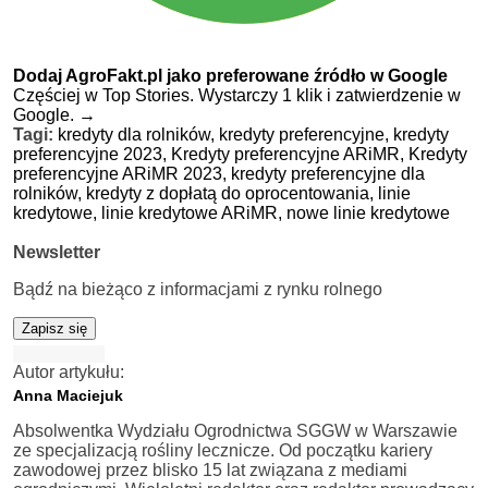
Dodaj AgroFakt.pl jako preferowane źródło w Google
Częściej w Top Stories. Wystarczy 1 klik i zatwierdzenie w
Google.
→
Tagi:
kredyty dla rolników,
kredyty preferencyjne,
kredyty
preferencyjne 2023,
Kredyty preferencyjne ARiMR,
Kredyty
preferencyjne ARiMR 2023,
kredyty preferencyjne dla
rolników,
kredyty z dopłatą do oprocentowania,
linie
kredytowe,
linie kredytowe ARiMR,
nowe linie kredytowe
Newsletter
Bądź na bieżąco z informacjami z rynku rolnego
Zapisz się
Autor artykułu:
Anna Maciejuk
Absolwentka Wydziału Ogrodnictwa SGGW w Warszawie
ze specjalizacją rośliny lecznicze. Od początku kariery
zawodowej przez blisko 15 lat związana z mediami