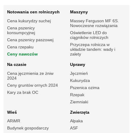
Notowania cen rolniczych
Maszyny
Cena kukurydzy suchej
Massey Ferguson MF 6S.
Nowoczesne rozwiązania
Cena pszenicy
konsumpcyjnej
Oświetlenie LED do
ciągników rolniczych
Cena pszenicy paszowej
Przyczepa rolnicza w
Cena rzepaku
układzie tandem: wady i
Ceny nawozów
zalety
Na czasie
Uprawy
Cena jęczmienia ze żniw
Jęczmień
2024
Kukurydza
Ceny gruntów ornych 2024
Pszenica ozima
Kary za brak OC
Rzepak
Ziemniaki
Wieś
Zwierzęta
ARiMR
Alpaka
Budynek gospodarczy
ASF