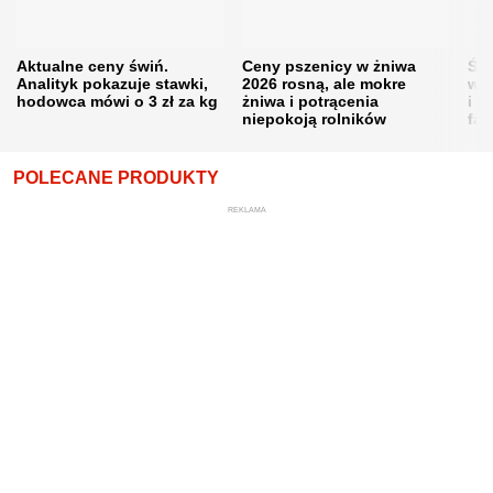
Aktualne ceny świń.
Ceny pszenicy w żniwa
Ści
Analityk pokazuje stawki,
2026 rosną, ale mokre
war
hodowca mówi o 3 zł za kg
żniwa i potrącenia
i w
niepokoją rolników
fał
POLECANE PRODUKTY
REKLAMA