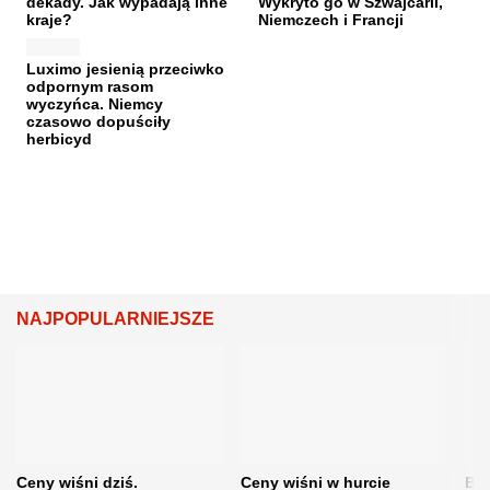
dekady. Jak wypadają inne
Wykryto go w Szwajcarii,
kraje?
Niemczech i Francji
Luximo jesienią przeciwko
odpornym rasom
wyczyńca. Niemcy
czasowo dopuściły
herbicyd
NAJPOPULARNIEJSZE
Ceny wiśni dziś.
Ceny wiśni w hurcie
Będ