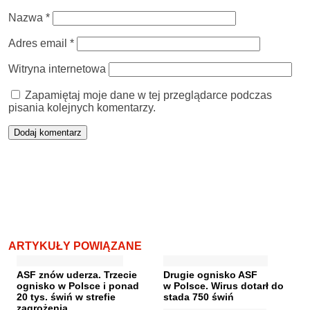
Nazwa
*
Adres email
*
Witryna internetowa
Zapamiętaj moje dane w tej przeglądarce podczas
pisania kolejnych komentarzy.
ARTYKUŁY POWIĄZANE
ASF znów uderza. Trzecie
Drugie ognisko ASF
ognisko w Polsce i ponad
w Polsce. Wirus dotarł do
20 tys. świń w strefie
stada 750 świń
zagrożenia