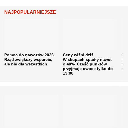
NAJPOPULARNIEJSZE
Pomoc do nawozów 2026.
Ceny wiśni dziś.
Cen
Rząd zwiększy wsparcie,
W skupach spadły nawet
i s
ale nie dla wszystkich
o 40%. Część punktów
naw
przyjmuje owoce tylko do
sku
13:00