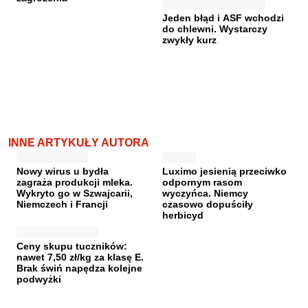
Jeden błąd i ASF wchodzi
do chlewni. Wystarczy
zwykły kurz
INNE ARTYKUŁY AUTORA
Nowy wirus u bydła
Luximo jesienią przeciwko
zagraża produkcji mleka.
odpornym rasom
Wykryto go w Szwajcarii,
wyczyńca. Niemcy
Niemczech i Francji
czasowo dopuściły
herbicyd
Ceny skupu tuczników:
nawet 7,50 zł/kg za klasę E.
Brak świń napędza kolejne
podwyżki