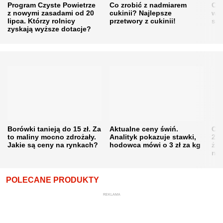
Program Czyste Powietrze
Co zrobić z nadmiarem
Cen
z nowymi zasadami od 20
cukinii? Najlepsze
w h
lipca. Którzy rolnicy
przetwory z cukinii!
się
zyskają wyższe dotacje?
Borówki tanieją do 15 zł. Za
Aktualne ceny świń.
Cen
to maliny mocno zdrożały.
Analityk pokazuje stawki,
202
Jakie są ceny na rynkach?
hodowca mówi o 3 zł za kg
żni
nie
POLECANE PRODUKTY
REKLAMA