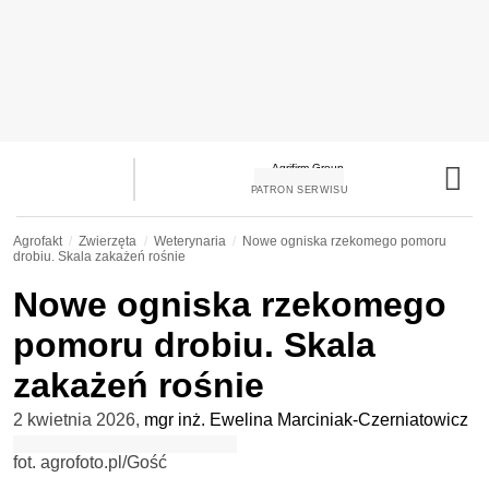
PATRON SERWISU
Agrofakt
Zwierzęta
Weterynaria
Nowe ogniska rzekomego pomoru
drobiu. Skala zakażeń rośnie
Nowe ogniska rzekomego
pomoru drobiu. Skala
zakażeń rośnie
2 kwietnia 2026
,
mgr inż. Ewelina Marciniak-Czerniatowicz
fot. agrofoto.pl/Gość