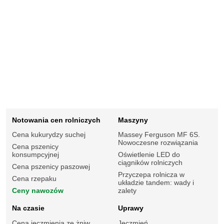
Notowania cen rolniczych
Maszyny
Cena kukurydzy suchej
Massey Ferguson MF 6S.
Nowoczesne rozwiązania
Cena pszenicy
konsumpcyjnej
Oświetlenie LED do
ciągników rolniczych
Cena pszenicy paszowej
Przyczepa rolnicza w
Cena rzepaku
układzie tandem: wady i
Ceny nawozów
zalety
Na czasie
Uprawy
Cena jęczmienia ze żniw
Jęczmień