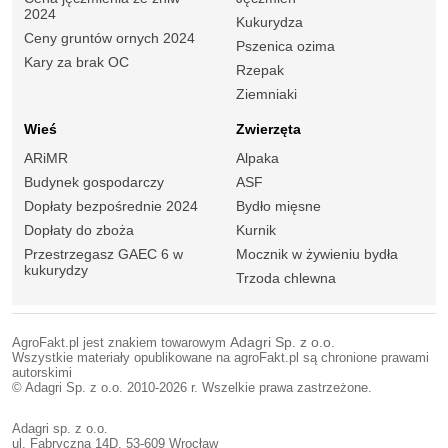
2024
Kukurydza
Ceny gruntów ornych 2024
Pszenica ozima
Kary za brak OC
Rzepak
Ziemniaki
Wieś
Zwierzęta
ARiMR
Alpaka
Budynek gospodarczy
ASF
Dopłaty bezpośrednie 2024
Bydło mięsne
Dopłaty do zboża
Kurnik
Przestrzegasz GAEC 6 w
Mocznik w żywieniu bydła
kukurydzy
Trzoda chlewna
AgroFakt.pl jest znakiem towarowym
Adagri Sp. z o.o.
Wszystkie materiały opublikowane na agroFakt.pl są chronione prawami
autorskimi
© Adagri Sp. z o.o. 2010-2026 r. Wszelkie prawa zastrzeżone.
Adagri sp. z o.o.
ul. Fabryczna 14D, 53-609 Wrocław