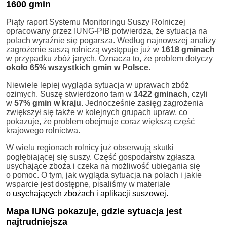
1600 gmin
Piąty raport Systemu Monitoringu Suszy Rolniczej
opracowany przez IUNG-PIB potwierdza, że sytuacja na
polach wyraźnie się pogarsza. Według najnowszej analizy
zagrożenie suszą rolniczą występuje już w
1618 gminach
w przypadku zbóż jarych. Oznacza to, że problem dotyczy
około 65% wszystkich gmin w Polsce.
Niewiele lepiej wygląda sytuacja w uprawach zbóż
ozimych. Suszę stwierdzono tam w
1422 gminach
, czyli
w
57% gmin w kraju.
Jednocześnie zasięg zagrożenia
zwiększył się także w kolejnych grupach upraw, co
pokazuje, że problem obejmuje coraz większą część
krajowego rolnictwa.
W wielu regionach rolnicy już obserwują skutki
pogłębiającej się suszy. Część gospodarstw zgłasza
usychające zboża i czeka na możliwość ubiegania się
o pomoc. O tym, jak wygląda sytuacja na polach i jakie
wsparcie jest dostępne, pisaliśmy w materiale
o usychających zbożach i aplikacji suszowej.
Mapa IUNG pokazuje, gdzie sytuacja jest
najtrudniejsza