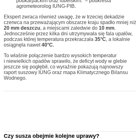
podkarpackim oraz lubelskim.” – podkreśla
agrometeorolog IUNG-PIB.
Ekspert zwraca również uwagę, że w trzeciej dekadzie
czerwca na przeważającym obszarze kraju spadło mniej niż
20 mm deszczu
, a miejscami zaledwie do
10 mm
.
Jednocześnie przez kilka dni utrzymywała się fala upałów,
podczas której temperatura przekraczała
35°C
, a lokalnie
osiągnęła nawet
40°C.
To właśnie połączenie bardzo wysokich temperatur
i niewielkich opadów sprawiło, że deficyt wody w glebie
jeszcze się pogłębił, co wyraźnie pokazują najnowszy
raport suszowy IUNG oraz mapa Klimatycznego Bilansu
Wodnego.
Czy susza obejmie kolejne uprawy?