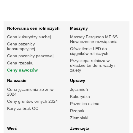
Notowania cen rolniczych
Maszyny
Cena kukurydzy suchej
Massey Ferguson MF 6S.
Nowoczesne rozwiązania
Cena pszenicy
konsumpcyjnej
Oświetlenie LED do
ciągników rolniczych
Cena pszenicy paszowej
Przyczepa rolnicza w
Cena rzepaku
układzie tandem: wady i
Ceny nawozów
zalety
Na czasie
Uprawy
Cena jęczmienia ze żniw
Jęczmień
2024
Kukurydza
Ceny gruntów ornych 2024
Pszenica ozima
Kary za brak OC
Rzepak
Ziemniaki
Wieś
Zwierzęta