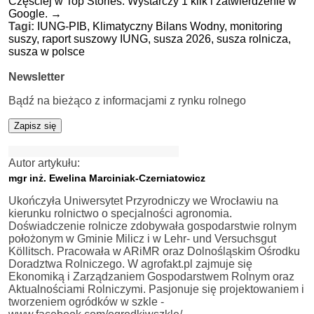
Częściej w Top Stories. Wystarczy 1 klik i zatwierdzenie w
Google.
→
Tagi:
IUNG-PIB,
Klimatyczny Bilans Wodny,
monitoring
suszy,
raport suszowy IUNG,
susza 2026,
susza rolnicza,
susza w polsce
Newsletter
Bądź na bieżąco z informacjami z rynku rolnego
Zapisz się
Autor artykułu:
mgr inż. Ewelina Marciniak-Czerniatowicz
Ukończyła Uniwersytet Przyrodniczy we Wrocławiu na
kierunku rolnictwo o specjalności agronomia.
Doświadczenie rolnicze zdobywała gospodarstwie rolnym
położonym w Gminie Milicz i w Lehr- und Versuchsgut
Köllitsch. Pracowała w ARiMR oraz Dolnośląskim Ośrodku
Doradztwa Rolniczego. W agrofakt.pl zajmuje się
Ekonomiką i Zarządzaniem Gospodarstwem Rolnym oraz
Aktualnościami Rolniczymi. Pasjonuje się projektowaniem i
tworzeniem ogródków w szkle -