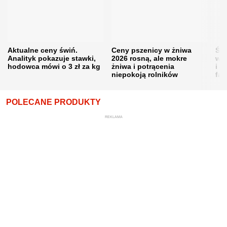
Aktualne ceny świń.
Ceny pszenicy w żniwa
Ści
Analityk pokazuje stawki,
2026 rosną, ale mokre
war
hodowca mówi o 3 zł za kg
żniwa i potrącenia
i w
niepokoją rolników
fał
POLECANE PRODUKTY
REKLAMA