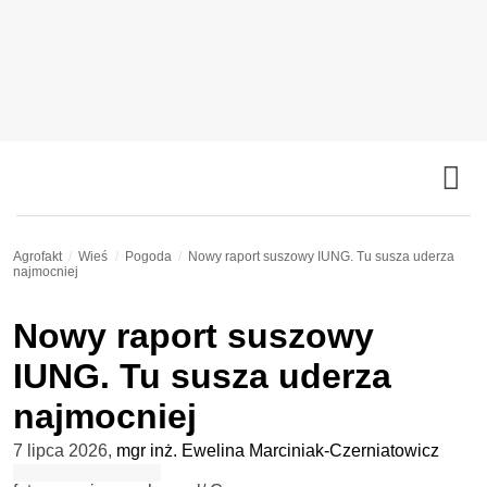
Agrofakt
Wieś
Pogoda
Nowy raport suszowy IUNG. Tu susza uderza
najmocniej
Nowy raport suszowy
IUNG. Tu susza uderza
najmocniej
7 lipca 2026
,
mgr inż. Ewelina Marciniak-Czerniatowicz