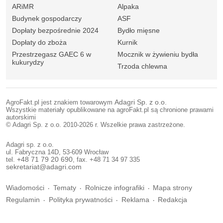
ARiMR
Alpaka
Budynek gospodarczy
ASF
Dopłaty bezpośrednie 2024
Bydło mięsne
Dopłaty do zboża
Kurnik
Przestrzegasz GAEC 6 w
Mocznik w żywieniu bydła
kukurydzy
Trzoda chlewna
AgroFakt.pl jest znakiem towarowym
Adagri Sp. z o.o.
Wszystkie materiały opublikowane na agroFakt.pl są chronione prawami
autorskimi
© Adagri Sp. z o.o. 2010-2026 r. Wszelkie prawa zastrzeżone.
Adagri sp. z o.o.
ul. Fabryczna 14D, 53-609 Wrocław
tel.
+48 71 79 20 690
, fax. +48 71 34 97 335
sekretariat@adagri.com
Wiadomości
Tematy
Rolnicze infografiki
Mapa strony
Regulamin
Polityka prywatności
Reklama
Redakcja