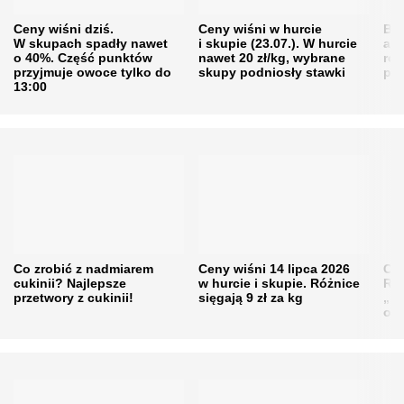
Ceny wiśni dziś.
Ceny wiśni w hurcie
Będ
W skupach spadły nawet
i skupie (23.07.). W hurcie
agr
o 40%. Część punktów
nawet 20 zł/kg, wybrane
rol
przyjmuje owoce tylko do
skupy podniosły stawki
pr
13:00
Co zrobić z nadmiarem
Ceny wiśni 14 lipca 2026
Cen
cukinii? Najlepsze
w hurcie i skupie. Różnice
Rol
przetwory z cukinii!
sięgają 9 zł za kg
„pe
obn