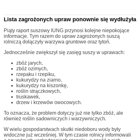
Lista zagrożonych upraw ponownie się wydłużyła
Piąty raport suszowy IUNG przynosi kolejne niepokojące
informacje. Tym razem do upraw zagrożonych suszą
rolniczą dołączyły warzywa gruntowe oraz tytoń.
Jednocześnie zwiększył się zasięg suszy w uprawach:
zbóż jarych,
zbóż ozimych,
rzepaku i rzepiku,
kukurydzy na ziarno,
kukurydzy na kiszonkę,
roślin strączkowych,
truskawek,
drzew i krzewów owocowych.
To oznacza, że problem dotyczy już nie tylko zbóż, ale
również roślin sadowniczych i warzywniczych.
W wielu gospodarstwach skutki niedoboru wody były
widoczne już wcześniej. W tym czasie rolnicy informowali