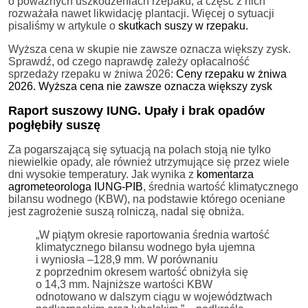
o poważnych uszkodzeniach rzepaku, a część z nich
rozważała nawet likwidację plantacji. Więcej o sytuacji
pisaliśmy w artykule o
skutkach suszy w rzepaku.
Wyższa cena w skupie nie zawsze oznacza większy zysk.
Sprawdź, od czego naprawdę zależy opłacalność
sprzedaży rzepaku w żniwa 2026:
Ceny rzepaku w żniwa
2026. Wyższa cena nie zawsze oznacza większy zysk
Raport suszowy IUNG. Upały i brak opadów
pogłębiły suszę
Za pogarszającą się sytuacją na polach stoją nie tylko
niewielkie opady, ale również utrzymujące się przez wiele
dni wysokie temperatury. Jak wynika z
komentarza
agrometeorologa IUNG-PIB
, średnia wartość klimatycznego
bilansu wodnego (KBW), na podstawie którego oceniane
jest zagrożenie suszą rolniczą, nadal się obniża.
„W piątym okresie raportowania średnia wartość
klimatycznego bilansu wodnego była ujemna
i wyniosła –128,9 mm. W porównaniu
z poprzednim okresem wartość obniżyła się
o 14,3 mm. Najniższe wartości KBW
odnotowano w dalszym ciągu w województwach