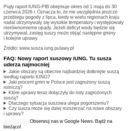
Piąty raport IUNG-PIB obejmuje okres od 1 maja do 30
czerwca 2026 r. Oznacza to, że nie uwzględnia jeszcze
przebiegu pogody z lipca, kiedy w wielu regionach kraju
nadal utrzymywały się wysokie temperatury i występowały
nierównomierne opady. Jeżeli deficyt wody będzie się
utrzymywał, zasięg suszy może objąć następne gminy
i kolejne uprawy.
Źródło: www.susza.iung.pulawy.pl
FAQ: Nowy raport suszowy IUNG. Tu susza
uderza najmocniej
Jakie obszary są obecnie najbardziej dotknięte suszą
według raportu IUNG?
Jaki procent gmin w Polsce jest zagrożony suszą
rolniczą?
Które uprawy teraz dołączyły do listy zagrożonych
suszą?
Dlaczego sytuacja suszowa ulega pogorszeniu?
Czy susza może się dalej rozszerzać na nowe obszary
i uprawy?
Obserwuj nas w Google News. Bądź na
bieżąco!