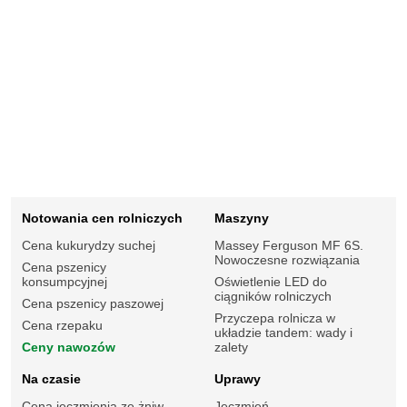
Notowania cen rolniczych
Maszyny
Cena kukurydzy suchej
Massey Ferguson MF 6S.
Nowoczesne rozwiązania
Cena pszenicy
konsumpcyjnej
Oświetlenie LED do
ciągników rolniczych
Cena pszenicy paszowej
Przyczepa rolnicza w
Cena rzepaku
układzie tandem: wady i
Ceny nawozów
zalety
Na czasie
Uprawy
Cena jęczmienia ze żniw
Jęczmień