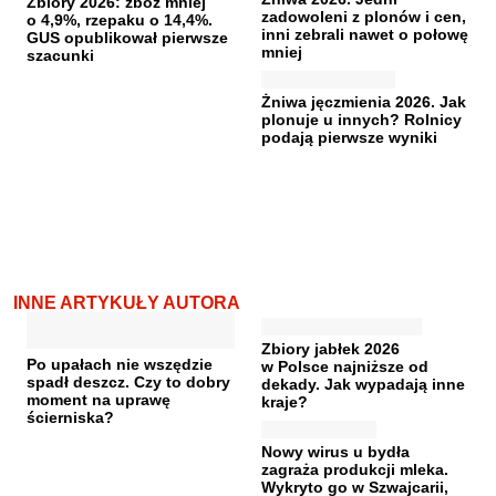
Zbiory 2026: zbóż mniej
zadowoleni z plonów i cen,
o 4,9%, rzepaku o 14,4%.
inni zebrali nawet o połowę
GUS opublikował pierwsze
mniej
szacunki
Żniwa jęczmienia 2026. Jak
plonuje u innych? Rolnicy
podają pierwsze wyniki
INNE ARTYKUŁY AUTORA
Zbiory jabłek 2026
Po upałach nie wszędzie
w Polsce najniższe od
spadł deszcz. Czy to dobry
dekady. Jak wypadają inne
moment na uprawę
kraje?
ścierniska?
Nowy wirus u bydła
zagraża produkcji mleka.
Wykryto go w Szwajcarii,