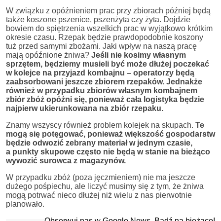
W związku z opóźnieniem prac przy zbiorach później będą
także koszone pszenice, pszenżyta czy żyta. Dojdzie
bowiem do spiętrzenia wszelkich prac w wyjątkowo krótkim
okresie czasu. Rzepak będzie prawdopodobnie koszony
tuż przed samymi zbożami. Jaki wpływ na naszą pracę
mają opóźnione żniwa?
Jeśli nie kosimy własnym
sprzętem, będziemy musieli być może dłużej poczekać
w kolejce na przyjazd kombajnu – operatorzy będą
zaabsorbowani jeszcze zbiorem rzepaków. Jednakże
również w przypadku zbiorów własnym kombajnem
zbiór zbóż opóźni się, ponieważ cała logistyka będzie
najpierw ukierunkowana na zbiór rzepaku.
Znamy wszyscy również problem kolejek na skupach.
Te
mogą się potęgować, ponieważ większość gospodarstw
będzie odwozić zebrany materiał w jednym czasie,
a punkty skupowe często nie będą w stanie na bieżąco
wywozić surowca z magazynów.
W przypadku zbóż (poza jęczmieniem) nie ma jeszcze
dużego pośpiechu, ale liczyć musimy się z tym, że żniwa
mogą potrwać nieco dłużej niż wielu z nas pierwotnie
planowało.
Obserwuj nas w Google News. Bądź na bieżąco!