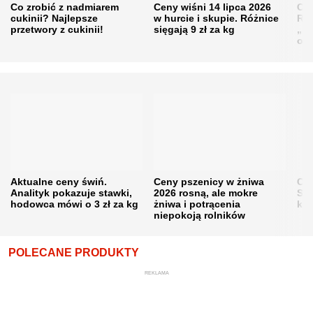
Co zrobić z nadmiarem
Ceny wiśni 14 lipca 2026
Cen
cukinii? Najlepsze
w hurcie i skupie. Różnice
Rol
przetwory z cukinii!
sięgają 9 zł za kg
„pe
obn
Aktualne ceny świń.
Ceny pszenicy w żniwa
Ce
Analityk pokazuje stawki,
2026 rosną, ale mokre
Sku
hodowca mówi o 3 zł za kg
żniwa i potrącenia
kon
niepokoją rolników
POLECANE PRODUKTY
REKLAMA