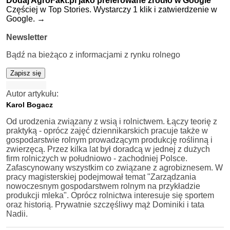
Dodaj AgroFakt.pl jako preferowane źródło w Google
Częściej w Top Stories. Wystarczy 1 klik i zatwierdzenie w
Google.
→
Newsletter
Bądź na bieżąco z informacjami z rynku rolnego
Zapisz się
Autor artykułu:
Karol Bogacz
Od urodzenia związany z wsią i rolnictwem. Łączy teorię z
praktyką - oprócz zajęć dziennikarskich pracuje także w
gospodarstwie rolnym prowadzącym produkcję roślinną i
zwierzęcą. Przez kilka lat był doradcą w jednej z dużych
firm rolniczych w południowo - zachodniej Polsce.
Zafascynowany wszystkim co związane z agrobiznesem. W
pracy magisterskiej podejmował temat "Zarządzania
nowoczesnym gospodarstwem rolnym na przykładzie
produkcji mleka". Oprócz rolnictwa interesuje się sportem
oraz historią. Prywatnie szczęśliwy mąż Dominiki i tata
Nadii.