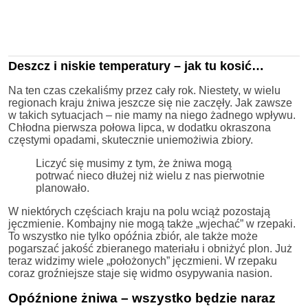
Deszcz i niskie temperatury – jak tu kosić…
Na ten czas czekaliśmy przez cały rok. Niestety, w wielu
regionach kraju żniwa jeszcze się nie zaczęły. Jak zawsze
w takich sytuacjach – nie mamy na niego żadnego wpływu.
Chłodna pierwsza połowa lipca, w dodatku okraszona
częstymi opadami, skutecznie uniemożiwia zbiory.
Liczyć się musimy z tym, że żniwa mogą
potrwać nieco dłużej niż wielu z nas pierwotnie
planowało.
W niektórych częściach kraju na polu wciąż pozostają
jęczmienie. Kombajny nie mogą także „wjechać” w rzepaki.
To wszystko nie tylko opóźnia zbiór, ale także może
pogarszać jakość zbieranego materiału i obniżyć plon. Już
teraz widzimy wiele „położonych” jęczmieni. W rzepaku
coraz groźniejsze staje się widmo osypywania nasion.
Opóźnione żniwa – wszystko będzie naraz