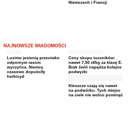
Niemczech i Francji
NAJNOWSZE WIADOMOŚCI
Luximo jesienią przeciwko
Ceny skupu tuczników:
odpornym rasom
nawet 7,50 zł/kg za klasę E.
wyczyńca. Niemcy
Brak świń napędza kolejne
czasowo dopuściły
podwyżki
herbicyd
Kleszcze czają się nawet
na podwórku. Tych miejsc
na ciele nie wolno pominąć