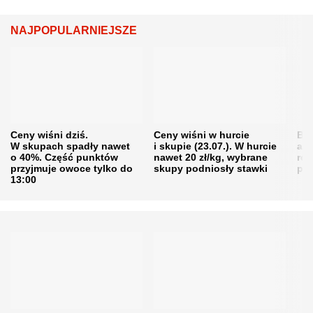
NAJPOPULARNIEJSZE
Ceny wiśni dziś.
Ceny wiśni w hurcie
Będ
W skupach spadły nawet
i skupie (23.07.). W hurcie
agr
o 40%. Część punktów
nawet 20 zł/kg, wybrane
rol
przyjmuje owoce tylko do
skupy podniosły stawki
pr
13:00