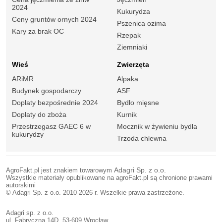
2024
Kukurydza
Ceny gruntów ornych 2024
Pszenica ozima
Kary za brak OC
Rzepak
Ziemniaki
Wieś
Zwierzęta
ARiMR
Alpaka
Budynek gospodarczy
ASF
Dopłaty bezpośrednie 2024
Bydło mięsne
Dopłaty do zboża
Kurnik
Przestrzegasz GAEC 6 w
Mocznik w żywieniu bydła
kukurydzy
Trzoda chlewna
AgroFakt.pl jest znakiem towarowym
Adagri Sp. z o.o.
Wszystkie materiały opublikowane na agroFakt.pl są chronione prawami
autorskimi
© Adagri Sp. z o.o. 2010-2026 r. Wszelkie prawa zastrzeżone.
Adagri sp. z o.o.
ul. Fabryczna 14D, 53-609 Wrocław